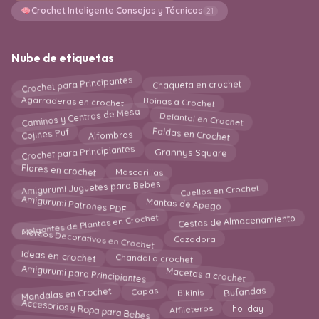
Crochet Inteligente Consejos y Técnicas
21
Nube de etiquetas
Crochet para Principantes
Chaqueta en crochet
Boinas a Crochet
Agarraderas en crochet
Caminos y Centros de Mesa
Delantal en Crochet
Faldas en Crochet
Alfombras
Cojines Puf
Crochet para Principiantes
Grannys Square
Flores en crochet
Mascarillas
Amigurumi Juguetes para Bebes
Cuellos en Crochet
Amigurumi Patrones PDF
Mantas de Apego
Colgantes de Plantas en Crochet
Cestas de Almacenamiento
Marcos Decorativos en Crochet
Cazadora
Chandal a crochet
Ideas en crochet
Amigurumi para Principiantes
Macetas a crochet
Mandalas en Crochet
Bufandas
Capas
Bikinis
Accesorios y Ropa para Bebes
holiday
Alfileteros