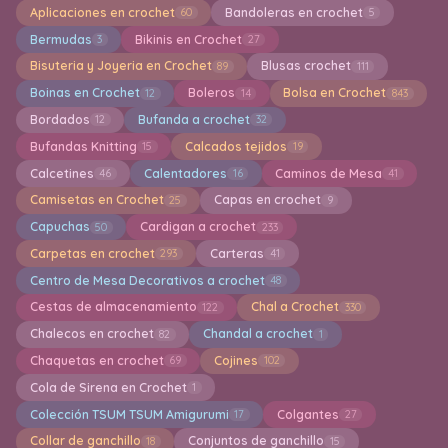
Aplicaciones en crochet
Bandoleras en crochet
60
5
Bermudas
Bikinis en Crochet
3
27
Bisuteria y Joyeria en Crochet
Blusas crochet
89
111
Boinas en Crochet
Boleros
Bolsa en Crochet
12
14
843
Bordados
Bufanda a crochet
12
32
Bufandas Knitting
Calcados tejidos
15
19
Calcetines
Calentadores
Caminos de Mesa
46
16
41
Camisetas en Crochet
Capas en crochet
25
9
Capuchas
Cardigan a crochet
50
233
Carpetas en crochet
Carteras
293
41
Centro de Mesa Decorativos a crochet
48
Cestas de almacenamiento
Chal a Crochet
122
330
Chalecos en crochet
Chandal a crochet
82
1
Chaquetas en crochet
Cojines
69
102
Cola de Sirena en Crochet
1
Colección TSUM TSUM Amigurumi
Colgantes
17
27
Collar de ganchillo
Conjuntos de ganchillo
18
15