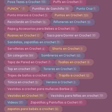
Posa Tazas a Crochet
Puffs en Crochet
133
5
PUNCH
Puntillas de Ganchillo
Punto Cruz
1
16
1
Punto Intarsia a Crochet
Puntos en Crochet
3
125
Reciclando en Crochet
Riñoneras en Crochet
16
12
Ropa y Accesorios para Bebes a Crochet
111
Ruanas en Crochet
Saco para Dormir en Crochet
2
10
Sandalias, zapatillas en crochet
31
Servilletas en Crochet
Shorts en Crochet
6
1
Sin categoría
Sombreros en Crochet
384
62
Tapiz de Pared en Crochet
Toallas en crochet
7
6
Top en crochet
Toreras en Crochet
241
6
Trajes de baños a crochet
Trapillo a crochet
13
12
Túnica en crochet
Verano a Crochet
15
1
Vestidos a crochet para muñecas Barbie
8
Vestidos en Crochet
Vestidos para Niñas en crochet
99
19
Videos
Zapatillas y Pantuflas a Cochet
20
41
zapatos para bebés a crochet
36