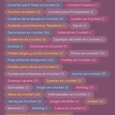
Covertor para Tazas a crochet
Crochet Creativo
33
1
Crochet navideño
Crochet para Principantes
113
41
Cuadros de la Abuela en Crochet
Cuellos en Crochet
48
21
Cuidados para Nuestros Tejedores
Decor
1
4
Decoración en crochet
Delantal en Crochet
344
1
Diademas en crochet
Esponjas de baño en Crochet
49
5
Estolas
Estuches en Crochet
3
32
Faldas largas y cortas a crochet
Flores en crochet
47
156
Free patterns amigurumi
Fundas en Crochet
2194
64
Fundas para Libros en Crochet
3
Fundas para Macetas en Crochet
Gorros en crochet
26
281
Grannys square
Guantes en crochet
221
32
Guirnaldas
Hogar en crochet
Holiday
12
41
211
Ideas en crochet
Indiviaduales en crochet
204
7
Jersey en Crochet
Juegos de Baño
Jumper
118
12
10
Kimonos
Knitting
Lazos en Crochet
5
1
2