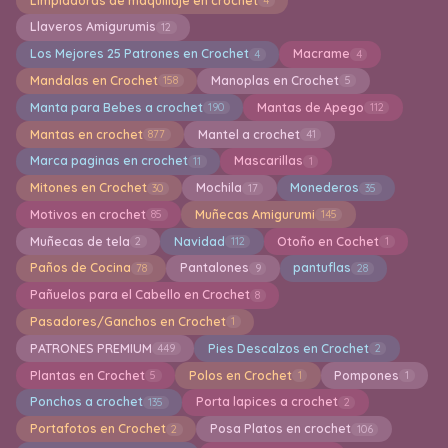
Limpiadoras de maquillaje en crochet
4
Llaveros Amigurumis
12
Los Mejores 25 Patrones en Crochet
Macrame
4
4
Mandalas en Crochet
Manoplas en Crochet
158
5
Manta para Bebes a crochet
Mantas de Apego
190
112
Mantas en crochet
Mantel a crochet
877
41
Marca paginas en crochet
Mascarillas
11
1
Mitones en Crochet
Mochila
Monederos
30
17
35
Motivos en crochet
Muñecas Amigurumi
85
145
Muñecas de tela
Navidad
Otoño en Cochet
2
112
1
Paños de Cocina
Pantalones
pantuflas
78
9
28
Pañuelos para el Cabello en Crochet
8
Pasadores/Ganchos en Crochet
1
PATRONES PREMIUM
Pies Descalzos en Crochet
449
2
Plantas en Crochet
Polos en Crochet
Pompones
5
1
1
Ponchos a crochet
Porta lapices a crochet
135
2
Portafotos en Crochet
Posa Platos en crochet
2
106