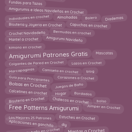
Fundas para Tazas
Amigurumis e Ideas Navideñas en Crochet
Individuales en crochet
Bolero
Diademas
Almohadas
Capuchas en crochet
Bisuteria y Joyeria en Crochet
Bermudas en crochet
Crochet Navidadeño
Amigurumi Navideño
Mantel a crochet
kimono en crochet
Amigurumi Patrones Gratis
Mascotas
Colgantes de Pared en Crochet
Lazos en Crochet
Marcapaginas
Camiseta en crochet
blog
Guía para Principiantes
Corazones a Crochet
Juegos de Baño
Bolsas en Crochet
Calcetines en crochet
Bordados
Hogar
Bisutería en Crochet
Chalecos en crochet
bolso
Free Patterns Amigurumi
Jumper en Crochet
Estuches en Crochet
Los Mejores 25 Patrones
Aplicaciones en ganchillo
diy
Esponjas de baño en crochet
Mantas a Crochet