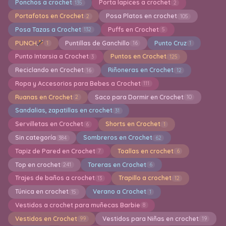
Ponchos a crochet
Porta lapices a crochet
135
2
Portafotos en Crochet
Posa Platos en crochet
2
105
Posa Tazas a Crochet
Puffs en Crochet
132
5
PUNCH
Puntillas de Ganchillo
Punto Cruz
1
16
1
Punto Intarsia a Crochet
Puntos en Crochet
3
125
Reciclando en Crochet
Riñoneras en Crochet
16
12
Ropa y Accesorios para Bebes a Crochet
111
Ruanas en Crochet
Saco para Dormir en Crochet
2
10
Sandalias, zapatillas en crochet
31
Servilletas en Crochet
Shorts en Crochet
6
1
Sin categoría
Sombreros en Crochet
384
62
Tapiz de Pared en Crochet
Toallas en crochet
7
6
Top en crochet
Toreras en Crochet
241
6
Trajes de baños a crochet
Trapillo a crochet
13
12
Túnica en crochet
Verano a Crochet
15
1
Vestidos a crochet para muñecas Barbie
8
Vestidos en Crochet
Vestidos para Niñas en crochet
99
19