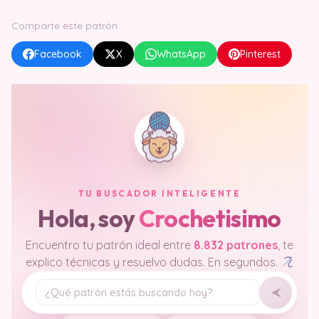
Comparte este patrón
Facebook
X
WhatsApp
Pinterest
TU BUSCADOR INTELIGENTE
Hola, soy
Crochetisimo
Encuentro tu patrón ideal entre
8.832 patrones
, te
explico técnicas y resuelvo dudas. En segundos.
Tu pregunta