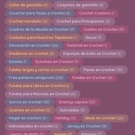
Collar de ganchillo
Conjuntos de ganchillo
17
15
Covertor para Tazas a crochet
Crochet Creativo
33
1
Crochet navideño
Crochet para Principantes
113
41
Cuadros de la Abuela en Crochet
Cuellos en Crochet
49
20
Cuidados para Nuestros Tejedores
Decor
1
4
Decoración en crochet
Delantal en Crochet
344
1
Diademas en crochet
Esponjas de baño en Crochet
49
5
Estolas
Estuches en Crochet
3
32
Faldas largas y cortas a crochet
Flores en crochet
47
156
Free patterns amigurumi
Fundas en Crochet
2194
64
Fundas para Libros en Crochet
3
Fundas para Macetas en Crochet
26
Gorros en crochet
Grannys square
282
222
Guantes en crochet
Guirnaldas
32
12
Hogar en crochet
Holiday
Ideas en crochet
41
211
204
Indiviaduales en crochet
Jersey en Crochet
6
118
Juegos de Baño
Jumper
Kimonos
12
10
5