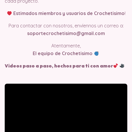
cada proyecto.
Estimados miembros y usuarios de Crochetisimo
!
Para contactar con nosotros, envíennos un correo a:
soportecrochetisimo@gmail.com
Atentamente,
El equipo de Crochetisimo
Videos paso a paso, hechos para ti con amor