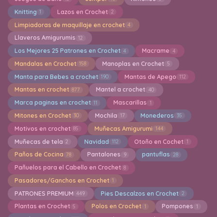
Knitting
Lazos en Crochet
1
2
Limpiadoras de maquillaje en crochet
4
Llaveros Amigurumis
12
Los Mejores 25 Patrones en Crochet
Macrame
4
4
Mandalas en Crochet
Manoplas en Crochet
158
5
Manta para Bebes a crochet
Mantas de Apego
190
112
Mantas en crochet
Mantel a crochet
877
40
Marca paginas en crochet
Mascarillas
11
1
Mitones en Crochet
Mochila
Monederos
30
17
35
Motivos en crochet
Muñecas Amigurumi
85
144
Muñecas de tela
Navidad
Otoño en Cochet
2
112
1
Paños de Cocina
Pantalones
pantuflas
78
9
28
Pañuelos para el Cabello en Crochet
8
Pasadores/Ganchos en Crochet
1
PATRONES PREMIUM
Pies Descalzos en Crochet
449
2
Plantas en Crochet
Polos en Crochet
Pompones
5
1
1