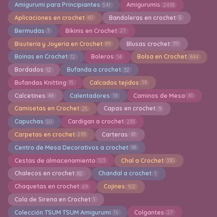
Amigurumi para Principiantes
Amigurumis
541
2493
Aplicaciones en crochet
Bandoleras en crochet
60
5
Bermudas
Bikinis en Crochet
3
27
Bisuteria y Joyeria en Crochet
Blusas crochet
89
111
Boinas en Crochet
Boleros
Bolsa en Crochet
12
14
844
Bordados
Bufanda a crochet
12
32
Bufandas Knitting
Calcados tejidos
15
19
Calcetines
Calentadores
Caminos de Mesa
46
16
41
Camisetas en Crochet
Capas en crochet
25
9
Capuchas
Cardigan a crochet
50
233
Carpetas en crochet
Carteras
293
41
Centro de Mesa Decorativos a crochet
48
Cestas de almacenamiento
Chal a Crochet
123
330
Chalecos en crochet
Chandal a crochet
82
1
Chaquetas en crochet
Cojines
69
102
Cola de Sirena en Crochet
1
Colección TSUM TSUM Amigurumi
Colgantes
16
27