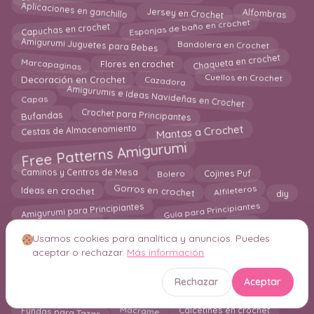
Aplicaciones en ganchillo
Alfombras
Jersey en Crochet
Esponjas de baño en crochet
Capuchas en crochet
Amigurumi Juguetes para Bebes
Bandolera en Crochet
Chaqueta en crochet
Marcapaginas
Flores en crochet
Cazadora
Cuellos en Crochet
Decoración en Crochet
Amigurumis e Ideas Navideñas en Crochet
Capas
Crochet para Principantes
Bufandas
Mantas a Crochet
Cestas de Almacenamiento
Free Patterns Amigurumi
Caminos y Centros de Mesa
Bolero
Cojines Puf
Gorros en crochet
diy
Alfileteros
Ideas en crochet
Guía para Principiantes
Amigurumi para Principiantes
Los Mejores 25 Patrones
Mantas de Apego
blog
Amigurumi Patrones PDF
Usamos cookies para analítica y anuncios. Puedes
Diademas
Guantes
aceptar o rechazar.
Más información
Bermudas en crochet
Chal en Crochet
Mascarillas
Boinas a Crochet
Delantal en Crochet
bolso
holiday
Rechazar
Aceptar
Estuches en Crochet
Mantel a crochet
Bikinis
Fundas para Tazas
Macrame
Calcetines en crochet