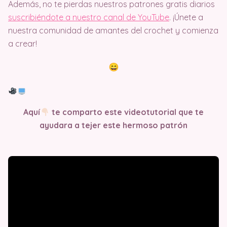
Además, no te pierdas nuestros patrones gratis diarios
suscribiéndote a nuestro canal de YouTube
. ¡Únete a
nuestra comunidad de amantes del crochet y comienza
a crear!
Aquí
te comparto este videotutorial que te
ayudara a tejer este hermoso patrón