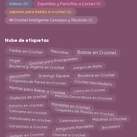
Videos
Zapatillas y Pantuflas a Cochet
20
41
zapatos para bebés a crochet
36
Crochet Inteligente Consejos y Técnicas
21
Nube de etiquetas
Faldas en Crochet
Mascotas
Bolsas en Crochet
Crochet para Principiantes
Hogar
Juegos de Baño
Bisuteria y Joyeria en Crochet
Bisutería en Crochet
Almohadas
Grannys Square
Colgantes de Pared en Crochet
Crochet Navidadeño
Mantas para Bebes a Crochet
Lazos en Crochet
Marcos Decorativos en Crochet
Chalecos en crochet
Mandalas en Crochet
kimono en crochet
Colgantes de Plantas en Crochet
Camiseta en crochet
Individuales en crochet
Calentadores
Macetas a crochet
Bordados
Amigurumi Navideño
Corazones a Crochet
Chandal a crochet
Jumper en Crochet