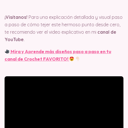
¡Visítanos!
Para una explicación detallada y visual paso
a paso de cómo tejer este hermoso punto desde cero,
te recomiendo ver el video explicativo en mi
canal de
YouTube
.
Mira y Aprende más diseños paso a paso en tu
canal de Crochet FAVORITO!