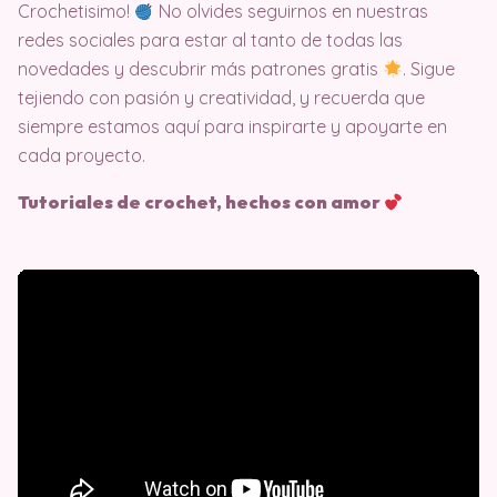
Crochetisimo!
No olvides seguirnos en nuestras
redes sociales para estar al tanto de todas las
novedades y descubrir más patrones gratis
. Sigue
tejiendo con pasión y creatividad, y recuerda que
siempre estamos aquí para inspirarte y apoyarte en
cada proyecto.
Tutoriales de crochet, hechos con amor