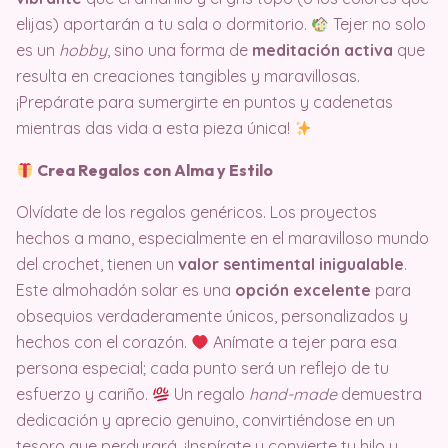
elijas) aportarán a tu sala o dormitorio.
Tejer no solo
es un
hobby
, sino una forma de
meditación activa
que
resulta en creaciones tangibles y maravillosas.
¡Prepárate para sumergirte en puntos y cadenetas
mientras das vida a esta pieza única!
Crea Regalos con Alma y Estilo
Olvídate de los regalos genéricos. Los proyectos
hechos a mano, especialmente en el maravilloso mundo
del crochet, tienen un
valor sentimental inigualable
.
Este almohadón solar es una
opción excelente
para
obsequios verdaderamente únicos, personalizados y
hechos con el corazón.
Anímate a tejer para esa
persona especial; cada punto será un reflejo de tu
esfuerzo y cariño.
Un regalo
hand-made
demuestra
dedicación y aprecio genuino, convirtiéndose en un
tesoro que perdurará. ¡Inspírate y convierte tu hilo y