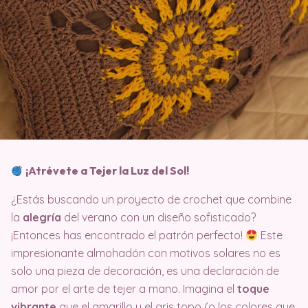
¡Atrévete a Tejer la Luz del Sol!
¿Estás buscando un proyecto de crochet que combine
la
alegría
del verano con un diseño sofisticado?
¡Entonces has encontrado el patrón perfecto!
Este
impresionante almohadón con motivos solares no es
solo una pieza de decoración, es una declaración de
amor por el arte de tejer a mano. Imagina el
toque
vibrante
que el amarillo y el gris topo (o los colores que