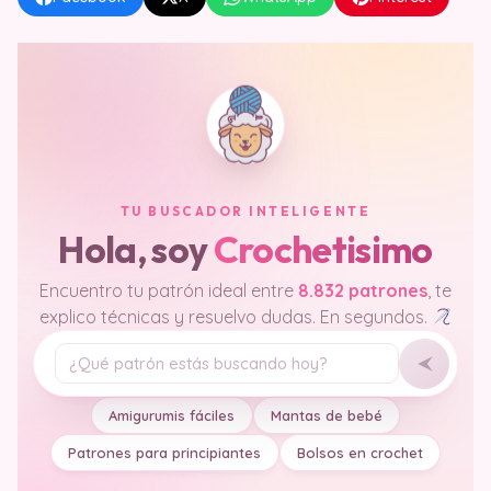
TU BUSCADOR INTELIGENTE
Hola, soy
Crochetisimo
Encuentro tu patrón ideal entre
8.832 patrones
, te
explico técnicas y resuelvo dudas. En segundos.
Tu pregunta
Amigurumis fáciles
Mantas de bebé
Patrones para principiantes
Bolsos en crochet