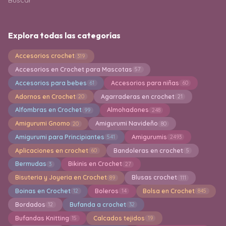
Explora todas las categorías
Accesorios crochet
319
Accesorios en Crochet para Mascotas
57
Accesorios para bebes
Accesorios para niñas
61
60
Adornos en Crochet
Agarraderas en crochet
20
21
Alfombras en Crochet
Almohadones
99
248
Amigurumi Gnomo
Amigurumi Navideño
20
80
Amigurumi para Principiantes
Amigurumis
541
2493
Aplicaciones en crochet
Bandoleras en crochet
60
5
Bermudas
Bikinis en Crochet
3
27
Bisuteria y Joyeria en Crochet
Blusas crochet
89
111
Boinas en Crochet
Boleros
Bolsa en Crochet
12
14
845
Bordados
Bufanda a crochet
12
32
Bufandas Knitting
Calcados tejidos
15
19