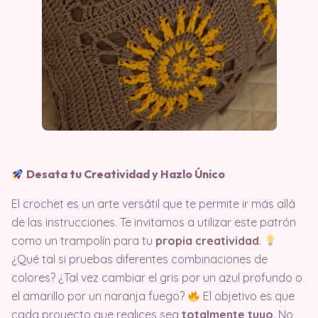
Desata tu Creatividad y Hazlo Único
El crochet es un arte versátil que te permite ir más allá
de las instrucciones. Te invitamos a utilizar este patrón
como un trampolín para tu
propia creatividad
.
¿Qué tal si pruebas diferentes combinaciones de
colores? ¿Tal vez cambiar el gris por un azul profundo o
el amarillo por un naranja fuego?
El objetivo es que
cada proyecto que realices sea
totalmente tuyo
. No