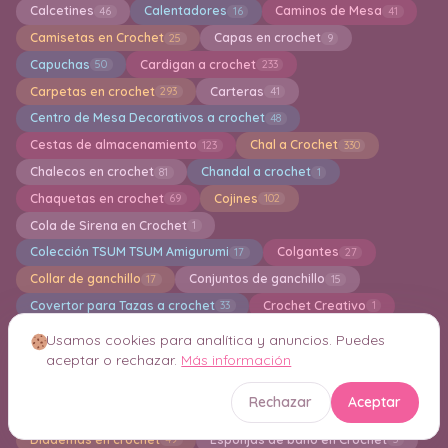
Calcetines
Calentadores
Caminos de Mesa
46
16
41
Camisetas en Crochet
Capas en crochet
25
9
Capuchas
Cardigan a crochet
50
233
Carpetas en crochet
Carteras
293
41
Centro de Mesa Decorativos a crochet
48
Cestas de almacenamiento
Chal a Crochet
123
330
Chalecos en crochet
Chandal a crochet
81
1
Chaquetas en crochet
Cojines
69
102
Cola de Sirena en Crochet
1
Colección TSUM TSUM Amigurumi
Colgantes
17
27
Collar de ganchillo
Conjuntos de ganchillo
17
15
Covertor para Tazas a crochet
Crochet Creativo
33
1
Crochet navideño
Crochet para Principantes
113
41
Usamos cookies para analítica y anuncios. Puedes
aceptar o rechazar.
Más información
Cuadros de la Abuela en Crochet
Cuellos en Crochet
49
20
Cuidados para Nuestros Tejedores
Decor
1
4
Rechazar
Aceptar
Decoración en crochet
Delantal en Crochet
343
1
Diademas en crochet
Esponjas de baño en Crochet
49
5