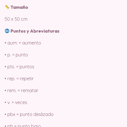
Tamaño
50 x 50 cm
Puntos y Abreviaturas
• aum. = aumento
• p. = punto
• pts. = puntos
• rep. = repetir
• rem. = rematar
• v. = veces
• pbx = punto deslizado
• pb = punto bajo