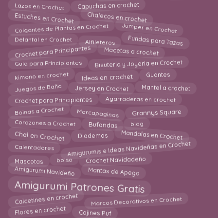
Capuchas en crochet
Lazos en Crochet
Estuches en Crochet
Chalecos en crochet
Jumper en Crochet
Colgantes de Plantas en Crochet
Fundas para Tazas
Alfileteros
Delantal en Crochet
Crochet para Principantes
Macetas a crochet
Bisuteria y Joyeria en Crochet
Guía para Principiantes
kimono en crochet
Ideas en crochet
Guantes
Mantel a crochet
Juegos de Baño
Jersey en Crochet
Agarraderas en crochet
Crochet para Principiantes
Boinas a Crochet
Marcapaginas
Grannys Square
Corazones a Crochet
Bufandas
blog
Mandalas en Crochet
Chal en Crochet
Diademas
Amigurumis e Ideas Navideñas en Crochet
Calentadores
bolso
Mascotas
Crochet Navidadeño
Amigurumi Navideño
Mantas de Apego
Amigurumi Patrones Gratis
Calcetines en crochet
Marcos Decorativos en Crochet
Flores en crochet
Cojines Puf