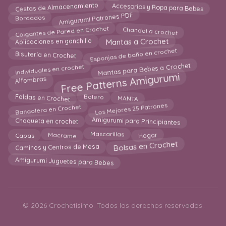
Accesorios y Ropa para Bebes
Cestas de Almacenamiento
Amigurumi Patrones PDF
Bordados
Colgantes de Pared en Crochet
Chandal a crochet
Mantas a Crochet
Aplicaciones en ganchillo
Esponjas de baño en crochet
Bisutería en Crochet
Mantas para Bebes a Crochet
Individuales en crochet
Free Patterns Amigurumi
Alfombras
Bolero
Faldas en Crochet
MANTA
Los Mejores 25 Patrones
Bandolera en Crochet
Chaqueta en crochet
Amigurumi para Principiantes
Hogar
Macrame
Capas
Mascarillas
Bolsas en Crochet
Caminos y Centros de Mesa
Amigurumi Juguetes para Bebes
© 2026 Crochetisimo. Todos los derechos reservados.