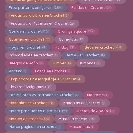
Free patterns amigurumi
Fundas en Crochet
2194
64
Fundas para Libros en Crochet
3
Fundas para Macetas en Crochet
26
Gorros en crochet
Grannys square
282
222
Guantes en crochet
Guirnaldas
32
12
Hogar en crochet
Holiday
Ideas en crochet
41
211
204
Indiviaduales en crochet
Jersey en Crochet
6
118
Juegos de Baño
Jumper
Kimonos
12
10
5
Knitting
Lazos en Crochet
1
2
Limpiadoras de maquillaje en crochet
4
Llaveros Amigurumis
13
Los Mejores 25 Patrones en Crochet
Macrame
4
4
Mandalas en Crochet
Manoplas en Crochet
158
5
Manta para Bebes a crochet
Mantas de Apego
190
112
Mantas en crochet
Mantel a crochet
878
40
Marca paginas en crochet
Mascarillas
11
1