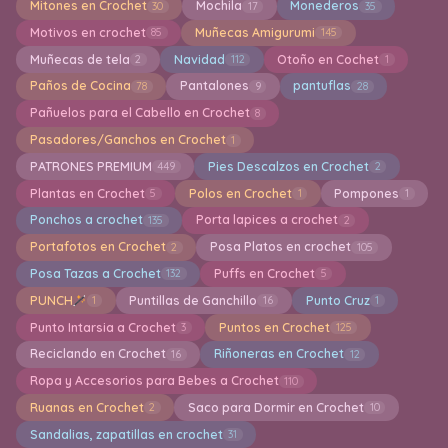
Mitones en Crochet
Mochila
Monederos
30
17
35
Motivos en crochet
Muñecas Amigurumi
85
145
Muñecas de tela
Navidad
Otoño en Cochet
2
112
1
Paños de Cocina
Pantalones
pantuflas
78
9
28
Pañuelos para el Cabello en Crochet
8
Pasadores/Ganchos en Crochet
1
PATRONES PREMIUM
Pies Descalzos en Crochet
449
2
Plantas en Crochet
Polos en Crochet
Pompones
5
1
1
Ponchos a crochet
Porta lapices a crochet
135
2
Portafotos en Crochet
Posa Platos en crochet
2
105
Posa Tazas a Crochet
Puffs en Crochet
132
5
PUNCH
Puntillas de Ganchillo
Punto Cruz
1
16
1
Punto Intarsia a Crochet
Puntos en Crochet
3
125
Reciclando en Crochet
Riñoneras en Crochet
16
12
Ropa y Accesorios para Bebes a Crochet
110
Ruanas en Crochet
Saco para Dormir en Crochet
2
10
Sandalias, zapatillas en crochet
31