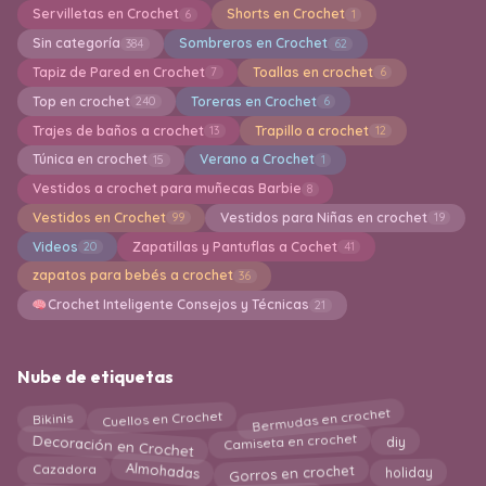
Servilletas en Crochet
Shorts en Crochet
6
1
Sin categoría
Sombreros en Crochet
384
62
Tapiz de Pared en Crochet
Toallas en crochet
7
6
Top en crochet
Toreras en Crochet
240
6
Trajes de baños a crochet
Trapillo a crochet
13
12
Túnica en crochet
Verano a Crochet
15
1
Vestidos a crochet para muñecas Barbie
8
Vestidos en Crochet
Vestidos para Niñas en crochet
99
19
Videos
Zapatillas y Pantuflas a Cochet
20
41
zapatos para bebés a crochet
36
Crochet Inteligente Consejos y Técnicas
21
Nube de etiquetas
Bermudas en crochet
Bikinis
Cuellos en Crochet
Camiseta en crochet
Decoración en Crochet
diy
Almohadas
Gorros en crochet
Cazadora
holiday