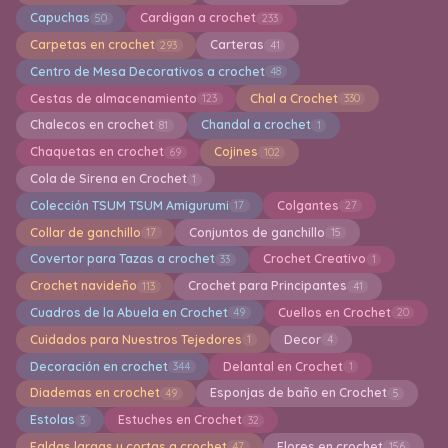
Capuchas
Cardigan a crochet
50
233
Carpetas en crochet
Carteras
293
41
Centro de Mesa Decorativos a crochet
48
Cestas de almacenamiento
Chal a Crochet
123
330
Chalecos en crochet
Chandal a crochet
81
1
Chaquetas en crochet
Cojines
69
102
Cola de Sirena en Crochet
1
Colección TSUM TSUM Amigurumi
Colgantes
17
27
Collar de ganchillo
Conjuntos de ganchillo
17
15
Covertor para Tazas a crochet
Crochet Creativo
33
1
Crochet navideño
Crochet para Principantes
113
41
Cuadros de la Abuela en Crochet
Cuellos en Crochet
49
20
Cuidados para Nuestros Tejedores
Decor
1
4
Decoración en crochet
Delantal en Crochet
344
1
Diademas en crochet
Esponjas de baño en Crochet
49
5
Estolas
Estuches en Crochet
3
32
Faldas largas y cortas a crochet
Flores en crochet
47
156