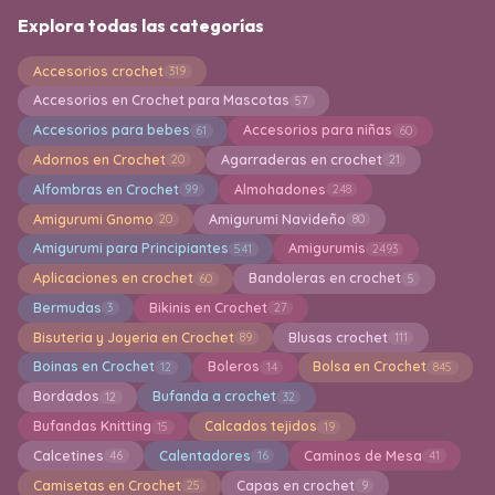
Explora todas las categorías
Accesorios crochet
319
Accesorios en Crochet para Mascotas
57
Accesorios para bebes
Accesorios para niñas
61
60
Adornos en Crochet
Agarraderas en crochet
20
21
Alfombras en Crochet
Almohadones
99
248
Amigurumi Gnomo
Amigurumi Navideño
20
80
Amigurumi para Principiantes
Amigurumis
541
2493
Aplicaciones en crochet
Bandoleras en crochet
60
5
Bermudas
Bikinis en Crochet
3
27
Bisuteria y Joyeria en Crochet
Blusas crochet
89
111
Boinas en Crochet
Boleros
Bolsa en Crochet
12
14
845
Bordados
Bufanda a crochet
12
32
Bufandas Knitting
Calcados tejidos
15
19
Calcetines
Calentadores
Caminos de Mesa
46
16
41
Camisetas en Crochet
Capas en crochet
25
9