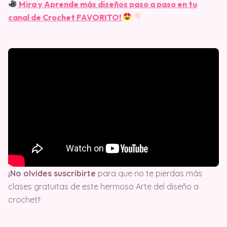
Mira y Aprende más diseños paso a paso en tu
canal de Crochet FAVORITO!
¡No olvides suscribirte
para que no te pierdas más
clases gratuitas de este hermoso Arte del diseño a
crochet!!