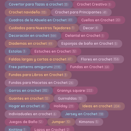
Covertor para Tazas a crochet
Crochet Creativo
33
1
Crochet navideño
Crochet para Principantes
113
41
Cuadros de la Abuela en Crochet
Cuellos en Crochet
49
20
Cuidados para Nuestros Tejedores
Decor
1
4
Decoración en crochet
Delantal en Crochet
344
1
Diademas en crochet
Esponjas de baño en Crochet
49
5
Estolas
Estuches en Crochet
3
32
Faldas largas y cortas a crochet
Flores en crochet
47
156
Free patterns amigurumi
Fundas en Crochet
2195
64
Fundas para Libros en Crochet
3
Fundas para Macetas en Crochet
26
Gorros en crochet
Grannys square
282
222
Guantes en crochet
Guirnaldas
32
12
Hogar en crochet
Holiday
Ideas en crochet
41
211
204
Indiviaduales en crochet
Jersey en Crochet
6
118
Juegos de Baño
Jumper
Kimonos
12
10
5
Knitting
Lazos en Crochet
1
2