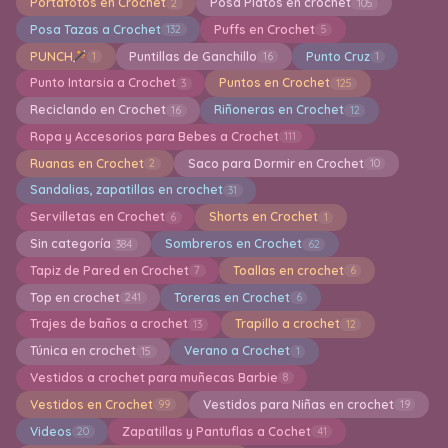
Portafotos en Crochet
Posa Platos en crochet
2
105
Posa Tazas a Crochet
Puffs en Crochet
132
5
PUNCH
Puntillas de Ganchillo
Punto Cruz
1
16
1
Punto Intarsia a Crochet
Puntos en Crochet
3
125
Reciclando en Crochet
Riñoneras en Crochet
16
12
Ropa y Accesorios para Bebes a Crochet
111
Ruanas en Crochet
Saco para Dormir en Crochet
2
10
Sandalias, zapatillas en crochet
31
Servilletas en Crochet
Shorts en Crochet
6
1
Sin categoría
Sombreros en Crochet
384
62
Tapiz de Pared en Crochet
Toallas en crochet
7
6
Top en crochet
Toreras en Crochet
241
6
Trajes de baños a crochet
Trapillo a crochet
13
12
Túnica en crochet
Verano a Crochet
15
1
Vestidos a crochet para muñecas Barbie
8
Vestidos en Crochet
Vestidos para Niñas en crochet
99
19
Videos
Zapatillas y Pantuflas a Cochet
20
41