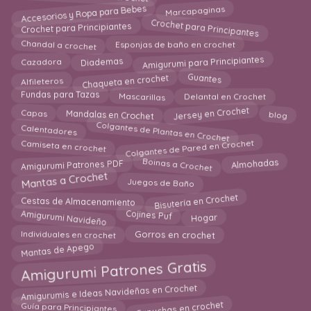
Accesorios y Ropa para Bebes
Marcapaginas
Crochet para Principantes
Crochet para Principiantes
Esponjas de baño en crochet
Chandal a crochet
Diademas
Cazadora
Amigurumi para Principiantes
Guantes
Chaqueta en crochet
Alfileteros
Delantal en Crochet
Fundas para Tazas
Mascarillas
Jersey en Crochet
Mandalas en Crochet
blog
Capas
Colgantes de Plantas en Crochet
Calentadores
Colgantes de Pared en Crochet
Camiseta en crochet
Almohadas
Boinas a Crochet
Amigurumi Patrones PDF
Mantas a Crochet
Juegos de Baño
Bisutería en Crochet
Cestas de Almacenamiento
Amigurumi Navideño
Cojines Puf
Hogar
Gorros en crochet
Individuales en crochet
Mantas de Apego
Amigurumi Patrones Gratis
Amigurumis e Ideas Navideñas en Crochet
Capuchas en crochet
Guía para Principiantes