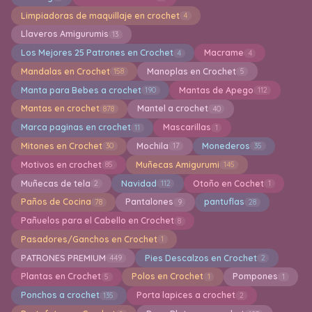
Limpiadoras de maquillaje en crochet
4
Llaveros Amigurumis
13
Los Mejores 25 Patrones en Crochet
Macrame
4
4
Mandalas en Crochet
Manoplas en Crochet
158
5
Manta para Bebes a crochet
Mantas de Apego
190
112
Mantas en crochet
Mantel a crochet
878
40
Marca paginas en crochet
Mascarillas
11
1
Mitones en Crochet
Mochila
Monederos
30
17
35
Motivos en crochet
Muñecas Amigurumi
85
145
Muñecas de tela
Navidad
Otoño en Cochet
2
112
1
Paños de Cocina
Pantalones
pantuflas
78
9
28
Pañuelos para el Cabello en Crochet
8
Pasadores/Ganchos en Crochet
1
PATRONES PREMIUM
Pies Descalzos en Crochet
449
2
Plantas en Crochet
Polos en Crochet
Pompones
5
1
1
Ponchos a crochet
Porta lapices a crochet
135
2