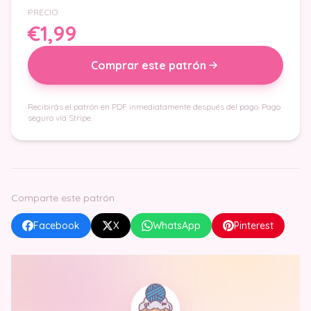
PRECIO
€1,99
Comprar este patrón
Recibirás el patrón en PDF inmediatamente después del pago. Pago
seguro vía Stripe.
Comparte este patrón
Facebook
X
WhatsApp
Pinterest