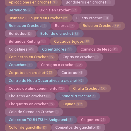
Aplicaciones en crochet
Bandoleras en crochet
60
5
Bermudas
Bikinis en Crochet
3
27
Bisuteria y Joyeria en Crochet
Blusas crochet
89
111
Boinas en Crochet
Boleros
Bolsa en Crochet
12
14
845
Bordados
Bufanda a crochet
12
32
Bufandas Knitting
Calcados tejidos
15
19
Calcetines
Calentadores
Caminos de Mesa
46
16
41
Camisetas en Crochet
Capas en crochet
25
9
Capuchas
Cardigan a crochet
50
233
Carpetas en crochet
Carteras
293
41
Centro de Mesa Decorativos a crochet
48
Cestas de almacenamiento
Chal a Crochet
123
330
Chalecos en crochet
Chandal a crochet
82
1
Chaquetas en crochet
Cojines
69
102
Cola de Sirena en Crochet
1
Colección TSUM TSUM Amigurumi
Colgantes
17
27
Collar de ganchillo
Conjuntos de ganchillo
17
15