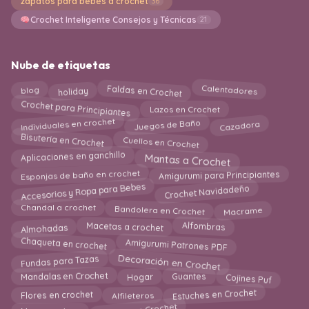
zapatos para bebés a crochet
36
Crochet Inteligente Consejos y Técnicas
21
Nube de etiquetas
Faldas en Crochet
holiday
blog
Calentadores
Crochet para Principiantes
Lazos en Crochet
Individuales en crochet
Cazadora
Juegos de Baño
Bisutería en Crochet
Cuellos en Crochet
Aplicaciones en ganchillo
Mantas a Crochet
Esponjas de baño en crochet
Amigurumi para Principiantes
Accesorios y Ropa para Bebes
Crochet Navidadeño
Bandolera en Crochet
Chandal a crochet
Macrame
Alfombras
Almohadas
Macetas a crochet
Chaqueta en crochet
Amigurumi Patrones PDF
Fundas para Tazas
Decoración en Crochet
Mandalas en Crochet
Cojines Puf
Hogar
Guantes
Flores en crochet
Estuches en Crochet
Alfileteros