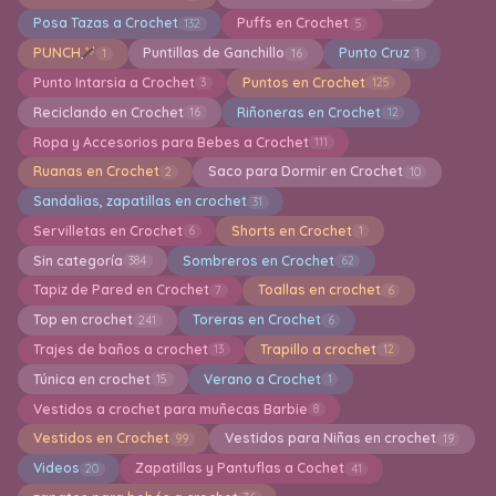
Posa Tazas a Crochet
Puffs en Crochet
132
5
PUNCH
Puntillas de Ganchillo
Punto Cruz
1
16
1
Punto Intarsia a Crochet
Puntos en Crochet
3
125
Reciclando en Crochet
Riñoneras en Crochet
16
12
Ropa y Accesorios para Bebes a Crochet
111
Ruanas en Crochet
Saco para Dormir en Crochet
2
10
Sandalias, zapatillas en crochet
31
Servilletas en Crochet
Shorts en Crochet
6
1
Sin categoría
Sombreros en Crochet
384
62
Tapiz de Pared en Crochet
Toallas en crochet
7
6
Top en crochet
Toreras en Crochet
241
6
Trajes de baños a crochet
Trapillo a crochet
13
12
Túnica en crochet
Verano a Crochet
15
1
Vestidos a crochet para muñecas Barbie
8
Vestidos en Crochet
Vestidos para Niñas en crochet
99
19
Videos
Zapatillas y Pantuflas a Cochet
20
41