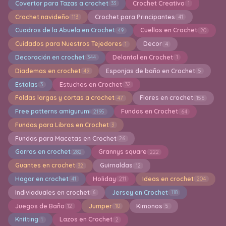
Covertor para Tazas a crochet
Crochet Creativo
33
1
Crochet navideño
Crochet para Principantes
113
41
Cuadros de la Abuela en Crochet
Cuellos en Crochet
49
20
Cuidados para Nuestros Tejedores
Decor
1
4
Decoración en crochet
Delantal en Crochet
344
1
Diademas en crochet
Esponjas de baño en Crochet
49
5
Estolas
Estuches en Crochet
3
32
Faldas largas y cortas a crochet
Flores en crochet
47
156
Free patterns amigurumi
Fundas en Crochet
2195
64
Fundas para Libros en Crochet
3
Fundas para Macetas en Crochet
26
Gorros en crochet
Grannys square
282
222
Guantes en crochet
Guirnaldas
32
12
Hogar en crochet
Holiday
Ideas en crochet
41
211
204
Indiviaduales en crochet
Jersey en Crochet
6
118
Juegos de Baño
Jumper
Kimonos
12
10
5
Knitting
Lazos en Crochet
1
2