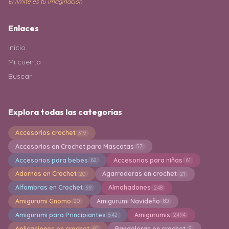
El límite es tu imaginación
Enlaces
Inicio
Mi cuenta
Buscar
Explora todas las categorías
Accesorios crochet
319
Accesorios en Crochet para Mascotas
57
Accesorios para bebes
Accesorios para niñas
62
61
Adornos en Crochet
Agarraderas en crochet
20
21
Alfombras en Crochet
Almohadones
99
248
Amigurumi Gnomo
Amigurumi Navideño
20
80
Amigurumi para Principiantes
Amigurumis
542
2494
Aplicaciones en crochet
Bandoleras en crochet
60
5