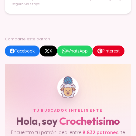
seguro vía Stripe.
Comparte este patrón
Facebook
X
WhatsApp
Pinterest
TU BUSCADOR INTELIGENTE
Hola, soy
Crochetisimo
Encuentro tu patrón ideal entre
8.832 patrones
, te