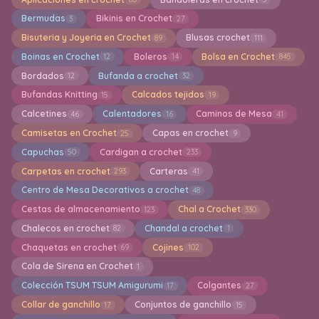
Bermudas
Bikinis en Crochet
3
27
Bisuteria y Joyeria en Crochet
Blusas crochet
89
111
Boinas en Crochet
Boleros
Bolsa en Crochet
12
14
845
Bordados
Bufanda a crochet
12
32
Bufandas Knitting
Calcados tejidos
15
19
Calcetines
Calentadores
Caminos de Mesa
46
16
41
Camisetas en Crochet
Capas en crochet
25
9
Capuchas
Cardigan a crochet
50
233
Carpetas en crochet
Carteras
293
41
Centro de Mesa Decorativos a crochet
48
Cestas de almacenamiento
Chal a Crochet
123
330
Chalecos en crochet
Chandal a crochet
82
1
Chaquetas en crochet
Cojines
69
102
Cola de Sirena en Crochet
1
Colección TSUM TSUM Amigurumi
Colgantes
17
27
Collar de ganchillo
Conjuntos de ganchillo
17
15