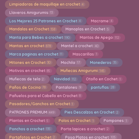
Limpiadoras de maquillaje en crochet
4
Llaveros Amigurumis
13
Los Mejores 25 Patrones en Crochet
Macrame
4
4
Mandalas en Crochet
Manoplas en Crochet
158
5
Manta para Bebes a crochet
Mantas de Apego
190
112
Mantas en crochet
Mantel a crochet
878
40
Marca paginas en crochet
Mascarillas
11
1
Mitones en Crochet
Mochila
Monederos
30
17
35
Motivos en crochet
Muñecas Amigurumi
85
145
Muñecas de tela
Navidad
Otoño en Cochet
2
112
1
Paños de Cocina
Pantalones
pantuflas
78
9
28
Pañuelos para el Cabello en Crochet
8
Pasadores/Ganchos en Crochet
1
PATRONES PREMIUM
Pies Descalzos en Crochet
449
2
Plantas en Crochet
Polos en Crochet
Pompones
5
1
1
Ponchos a crochet
Porta lapices a crochet
135
2
Portafotos en Crochet
Posa Platos en crochet
2
105