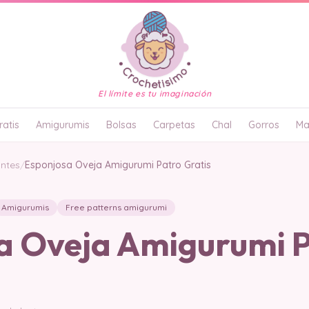
El límite es tu imaginación
atis
Amigurumis
Bolsas
Carpetas
Chal
Gorros
Ma
antes
/
Esponjosa Oveja Amigurumi Patro Gratis
Amigurumis
Free patterns amigurumi
a Oveja Amigurumi 