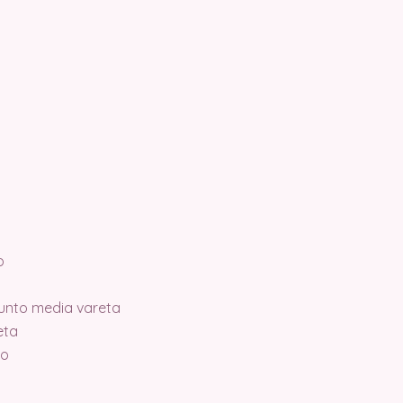
o
unto media vareta
eta
jo