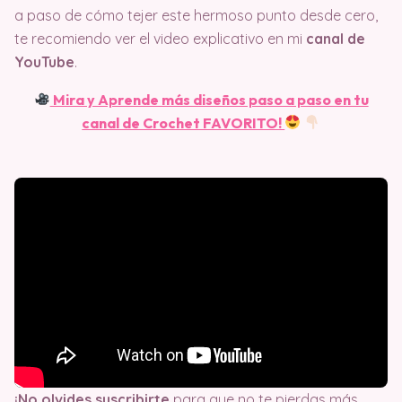
a paso de cómo tejer este hermoso punto desde cero,
te recomiendo ver el video explicativo en mi
canal de
YouTube
.
Mira y Aprende más diseños paso a paso en tu
canal de Crochet FAVORITO!
¡No olvides suscribirte
para que no te pierdas más