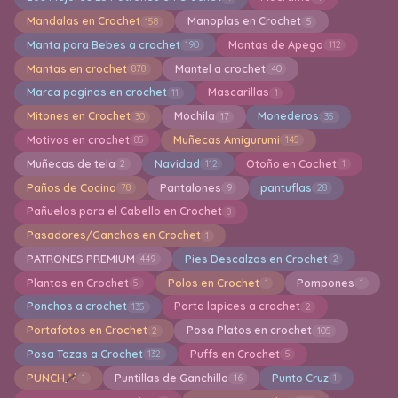
Mandalas en Crochet
Manoplas en Crochet
158
5
Manta para Bebes a crochet
Mantas de Apego
190
112
Mantas en crochet
Mantel a crochet
878
40
Marca paginas en crochet
Mascarillas
11
1
Mitones en Crochet
Mochila
Monederos
30
17
35
Motivos en crochet
Muñecas Amigurumi
85
145
Muñecas de tela
Navidad
Otoño en Cochet
2
112
1
Paños de Cocina
Pantalones
pantuflas
78
9
28
Pañuelos para el Cabello en Crochet
8
Pasadores/Ganchos en Crochet
1
PATRONES PREMIUM
Pies Descalzos en Crochet
449
2
Plantas en Crochet
Polos en Crochet
Pompones
5
1
1
Ponchos a crochet
Porta lapices a crochet
135
2
Portafotos en Crochet
Posa Platos en crochet
2
105
Posa Tazas a Crochet
Puffs en Crochet
132
5
PUNCH
Puntillas de Ganchillo
Punto Cruz
1
16
1