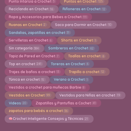
Punto Intarsia a Crochet
Puntos en Crochet
3
125
Reciclando en Crochet
Riñoneras en Crochet
16
12
Ropa y Accesorios para Bebes a Crochet
111
Ruanas en Crochet
Saco para Dormir en Crochet
2
10
Sandalias, zapatillas en crochet
31
Servilletas en Crochet
Shorts en Crochet
6
1
Sin categoría
Sombreros en Crochet
384
62
Tapiz de Pared en Crochet
Toallas en crochet
7
6
Top en crochet
Toreras en Crochet
241
6
Trajes de baños a crochet
Trapillo a crochet
13
12
Túnica en crochet
Verano a Crochet
15
1
Vestidos a crochet para muñecas Barbie
8
Vestidos en Crochet
Vestidos para Niñas en crochet
99
19
Videos
Zapatillas y Pantuflas a Cochet
20
41
zapatos para bebés a crochet
36
Crochet Inteligente Consejos y Técnicas
21