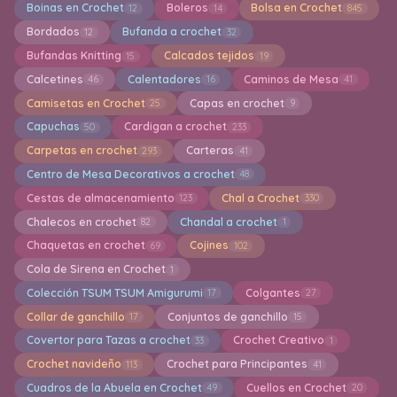
Boinas en Crochet
Boleros
Bolsa en Crochet
12
14
845
Bordados
Bufanda a crochet
12
32
Bufandas Knitting
Calcados tejidos
15
19
Calcetines
Calentadores
Caminos de Mesa
46
16
41
Camisetas en Crochet
Capas en crochet
25
9
Capuchas
Cardigan a crochet
50
233
Carpetas en crochet
Carteras
293
41
Centro de Mesa Decorativos a crochet
48
Cestas de almacenamiento
Chal a Crochet
123
330
Chalecos en crochet
Chandal a crochet
82
1
Chaquetas en crochet
Cojines
69
102
Cola de Sirena en Crochet
1
Colección TSUM TSUM Amigurumi
Colgantes
17
27
Collar de ganchillo
Conjuntos de ganchillo
17
15
Covertor para Tazas a crochet
Crochet Creativo
33
1
Crochet navideño
Crochet para Principantes
113
41
Cuadros de la Abuela en Crochet
Cuellos en Crochet
49
20