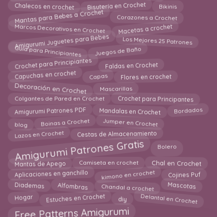
Chalecos en crochet
Bisutería en Crochet
Bikinis
Mantas para Bebes a Crochet
Corazones a Crochet
Macetas a crochet
Marcos Decorativos en Crochet
Amigurumi Juguetes para Bebes
Los Mejores 25 Patrones
Guía para Principiantes
Juegos de Baño
Crochet para Principiantes
Faldas en Crochet
Capuchas en crochet
Flores en crochet
Capas
Decoración en Crochet
Mascarillas
Crochet para Principantes
Colgantes de Pared en Crochet
Mandalas en Crochet
Amigurumi Patrones PDF
Bordados
Jumper en Crochet
Boinas a Crochet
blog
Lazos en Crochet
Cestas de Almacenamiento
Amigurumi Patrones Gratis
Bolero
Camiseta en crochet
Mantas de Apego
Chal en Crochet
kimono en crochet
Cojines Puf
Aplicaciones en ganchillo
Diademas
Chandal a crochet
Alfombras
Mascotas
Delantal en Crochet
Estuches en Crochet
Hogar
diy
Free Patterns Amigurumi