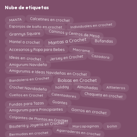
Nube de etiquetas
Calcetines en crochet
MANTA
Individuales en crochet
Esponjas de baño en crochet
Caminos y Centros de Mesa
Grannys Square
Mantas a Crochet
Mantel a crochet
Bufandas
Macrame
Accesorios y Ropa para Bebes
Jersey en Crochet
Ideas en crochet
Cazadora
Amigurumi Navideño
Amigurumis e Ideas Navideñas en Crochet
Bandolera en Crochet
Bolsas en Crochet
Crochet Navidadeño
Alfileteros
holiday
Almohadas
Chaqueta en crochet
Calentadores
Cuellos en Crochet
Fundas para Tazas
Guantes
Gorros en crochet
Amigurumi para Principiantes
Colgantes de Plantas en Crochet
Bisuteria y Joyeria en Crochet
bolso
Marcapaginas
Agarraderas en crochet
Bermudas en crochet