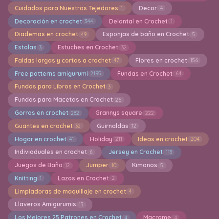
Cuidados para Nuestros Tejedores
Decor
1
4
Decoración en crochet
Delantal en Crochet
344
1
Diademas en crochet
Esponjas de baño en Crochet
49
5
Estolas
Estuches en Crochet
3
32
Faldas largas y cortas a crochet
Flores en crochet
47
156
Free patterns amigurumi
Fundas en Crochet
2195
64
Fundas para Libros en Crochet
3
Fundas para Macetas en Crochet
26
Gorros en crochet
Grannys square
282
222
Guantes en crochet
Guirnaldas
32
12
Hogar en crochet
Holiday
Ideas en crochet
41
211
204
Indiviaduales en crochet
Jersey en Crochet
6
118
Juegos de Baño
Jumper
Kimonos
12
10
5
Knitting
Lazos en Crochet
1
2
Limpiadoras de maquillaje en crochet
4
Llaveros Amigurumis
13
Los Mejores 25 Patrones en Crochet
Macrame
4
4