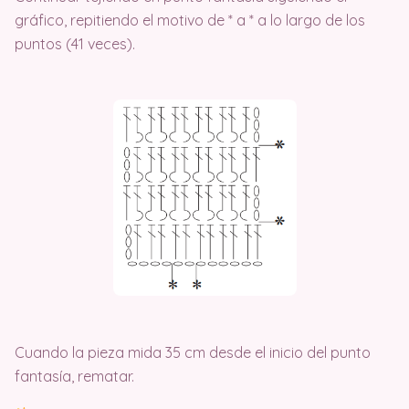
gráfico, repitiendo el motivo de * a * a lo largo de los
puntos (41 veces).
Cuando la pieza mida 35 cm desde el inicio del punto
fantasía, rematar.