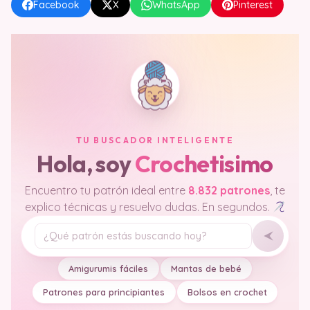
Facebook
X
WhatsApp
Pinterest
TU BUSCADOR INTELIGENTE
Hola, soy
Crochetisimo
Encuentro tu patrón ideal entre
8.832 patrones
, te
explico técnicas y resuelvo dudas. En segundos.
Tu pregunta
Amigurumis fáciles
Mantas de bebé
Patrones para principiantes
Bolsos en crochet