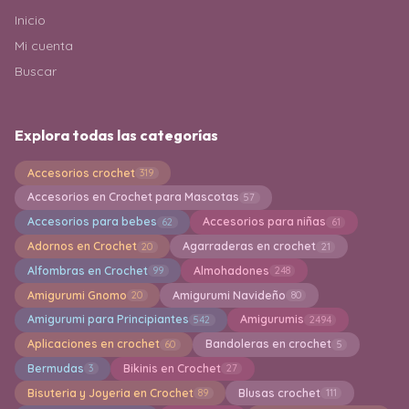
Inicio
Mi cuenta
Buscar
Explora todas las categorías
Accesorios crochet
319
Accesorios en Crochet para Mascotas
57
Accesorios para bebes
Accesorios para niñas
62
61
Adornos en Crochet
Agarraderas en crochet
20
21
Alfombras en Crochet
Almohadones
99
248
Amigurumi Gnomo
Amigurumi Navideño
20
80
Amigurumi para Principiantes
Amigurumis
542
2494
Aplicaciones en crochet
Bandoleras en crochet
60
5
Bermudas
Bikinis en Crochet
3
27
Bisuteria y Joyeria en Crochet
Blusas crochet
89
111