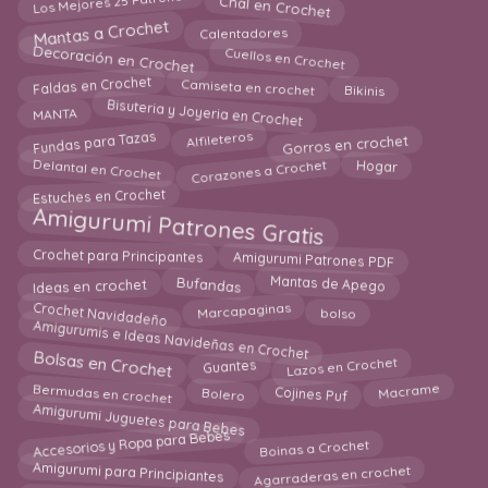
Los Mejores 25 Patrones
Chal en Crochet
Mantas a Crochet
Calentadores
Decoración en Crochet
Cuellos en Crochet
Faldas en Crochet
Camiseta en crochet
Bikinis
Bisuteria y Joyeria en Crochet
MANTA
Fundas para Tazas
Gorros en crochet
Alfileteros
Corazones a Crochet
Delantal en Crochet
Hogar
Estuches en Crochet
Amigurumi Patrones Gratis
Amigurumi Patrones PDF
Crochet para Principantes
Bufandas
Mantas de Apego
Ideas en crochet
Crochet Navidadeño
Marcapaginas
bolso
Amigurumis e Ideas Navideñas en Crochet
Bolsas en Crochet
Lazos en Crochet
Guantes
Cojines Puf
Macrame
Bolero
Bermudas en crochet
Amigurumi Juguetes para Bebes
Accesorios y Ropa para Bebes
Boinas a Crochet
Agarraderas en crochet
Amigurumi para Principiantes