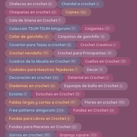
Chalecos en crochet
Chandal a crochet
81
1
Chaquetas en crochet
Cojines
69
102
Cola de Sirena en Crochet
1
Colección TSUM TSUM Amigurumi
Colgantes
17
27
Collar de ganchillo
Conjuntos de ganchillo
17
15
Covertor para Tazas a crochet
Crochet Creativo
33
1
Crochet navideño
Crochet para Principantes
113
41
Cuadros de la Abuela en Crochet
Cuellos en Crochet
49
20
Cuidados para Nuestros Tejedores
Decor
1
4
Decoración en crochet
Delantal en Crochet
343
1
Diademas en crochet
Esponjas de baño en Crochet
49
5
Estolas
Estuches en Crochet
3
32
Faldas largas y cortas a crochet
Flores en crochet
47
156
Free patterns amigurumi
Fundas en Crochet
2194
64
Fundas para Libros en Crochet
3
Fundas para Macetas en Crochet
25
Gorros en crochet
Grannys square
282
222