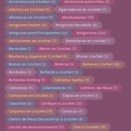
Accesorios para bebes
Accesorios para niñas
61
60
Adornos en Crochet
Agarraderas en crochet
20
21
Alfombras en Crochet
Almohadones
99
248
Amigurumi Gnomo
Amigurumi Navideño
20
80
Amigurumi para Principiantes
Amigurumis
541
2493
Aplicaciones en crochet
Bandoleras en crochet
60
5
Bermudas
Bikinis en Crochet
3
27
Bisuteria y Joyeria en Crochet
Blusas crochet
89
111
Boinas en Crochet
Boleros
Bolsa en Crochet
12
14
845
Bordados
Bufanda a crochet
12
32
Bufandas Knitting
Calcados tejidos
15
19
Calcetines
Calentadores
Caminos de Mesa
46
16
41
Camisetas en Crochet
Capas en crochet
25
9
Capuchas
Cardigan a crochet
50
233
Carpetas en crochet
Carteras
293
41
Centro de Mesa Decorativos a crochet
48
Cestas de almacenamiento
Chal a Crochet
123
330