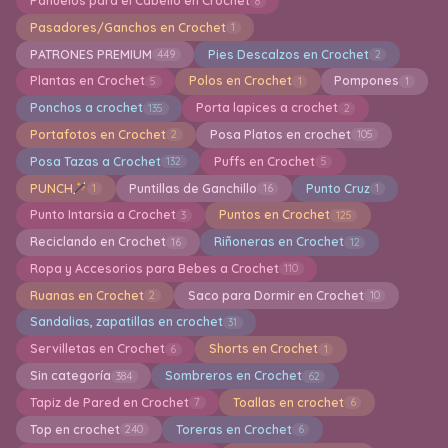
Pañuelos para el Cabello en Crochet
8
Pasadores/Ganchos en Crochet
1
PATRONES PREMIUM
Pies Descalzos en Crochet
449
2
Plantas en Crochet
Polos en Crochet
Pompones
5
1
1
Ponchos a crochet
Porta lapices a crochet
135
2
Portafotos en Crochet
Posa Platos en crochet
2
105
Posa Tazas a Crochet
Puffs en Crochet
132
5
PUNCH
Puntillas de Ganchillo
Punto Cruz
1
16
1
Punto Intarsia a Crochet
Puntos en Crochet
3
125
Reciclando en Crochet
Riñoneras en Crochet
16
12
Ropa y Accesorios para Bebes a Crochet
110
Ruanas en Crochet
Saco para Dormir en Crochet
2
10
Sandalias, zapatillas en crochet
31
Servilletas en Crochet
Shorts en Crochet
6
1
Sin categoría
Sombreros en Crochet
384
62
Tapiz de Pared en Crochet
Toallas en crochet
7
6
Top en crochet
Toreras en Crochet
240
6