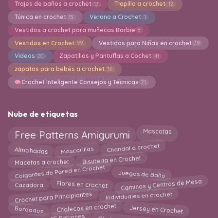
Trajes de baños a crochet
Trapillo a crochet
13
12
Túnica en crochet
Verano a Crochet
15
1
Vestidos a crochet para muñecas Barbie
8
Vestidos en Crochet
Vestidos para Niñas en crochet
99
19
Videos
Zapatillas y Pantuflas a Cochet
20
41
zapatos para bebés a crochet
36
Crochet Inteligente Consejos y Técnicas
21
Nube de etiquetas
Mascotas
Free Patterns Amigurumi
Chandal a crochet
Mascarillas
Almohadas
Bisutería en Crochet
Macetas a crochet
Colgantes de Pared en Crochet
Juegos de Baño
Caminos y Centros de Mesa
Flores en crochet
Cazadora
Crochet para Principiantes
Individuales en crochet
Jersey en Crochet
Bordados
Chalecos en crochet