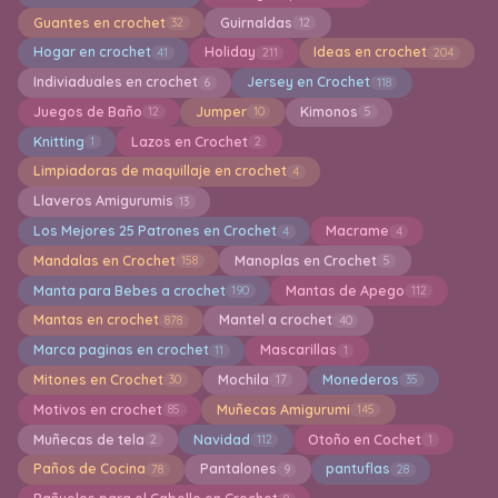
Guantes en crochet
Guirnaldas
32
12
Hogar en crochet
Holiday
Ideas en crochet
41
211
204
Indiviaduales en crochet
Jersey en Crochet
6
118
Juegos de Baño
Jumper
Kimonos
12
10
5
Knitting
Lazos en Crochet
1
2
Limpiadoras de maquillaje en crochet
4
Llaveros Amigurumis
13
Los Mejores 25 Patrones en Crochet
Macrame
4
4
Mandalas en Crochet
Manoplas en Crochet
158
5
Manta para Bebes a crochet
Mantas de Apego
190
112
Mantas en crochet
Mantel a crochet
878
40
Marca paginas en crochet
Mascarillas
11
1
Mitones en Crochet
Mochila
Monederos
30
17
35
Motivos en crochet
Muñecas Amigurumi
85
145
Muñecas de tela
Navidad
Otoño en Cochet
2
112
1
Paños de Cocina
Pantalones
pantuflas
78
9
28