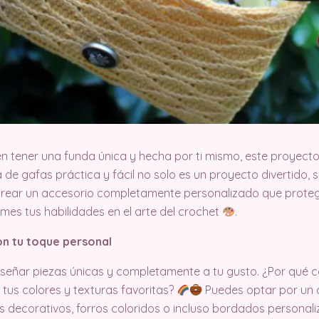
n tener una funda única y hecha por ti mismo, este proyecto
a de gafas práctica y fácil no solo es un proyecto divertido, 
 crear un accesorio completamente personalizado que prote
mes tus habilidades en el arte del crochet
.
on tu toque personal
 diseñar piezas únicas y completamente a tu gusto. ¿Por qu
tus colores y texturas favoritas?
Puedes optar por un d
 decorativos, forros coloridos o incluso bordados personali