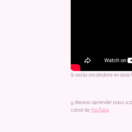
Si estás iniciándote en este
y deseas aprender paso a pa
canal de
Y
ouTube