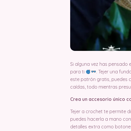
Si alguna vez has pensado e
para ti
. Tejer una fund
este patrón gratis, puedes
caídas, todo mientras presu
Crea un accesorio único c
Tejer a crochet te permite
puedes hacerla a mano con 
detalles extra como botones