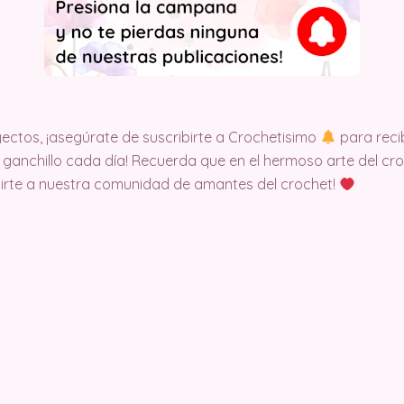
ectos, ¡asegúrate de suscribirte a Crochetisimo
para recib
ganchillo cada día! Recuerda que en el hermoso arte del croch
nirte a nuestra comunidad de amantes del crochet!