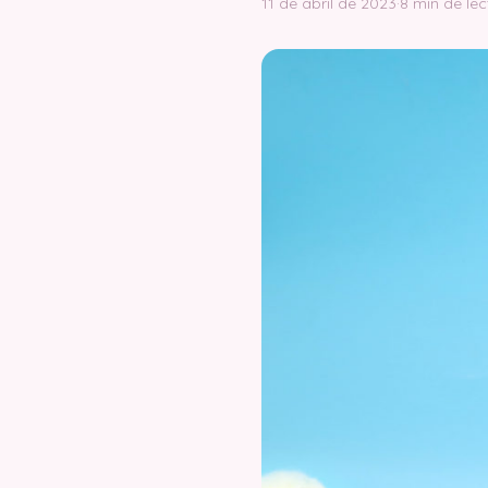
11 de abril de 2023
·
8 min de lec