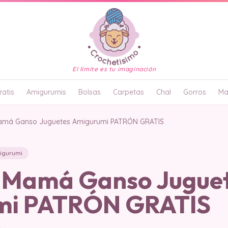
El límite es tu imaginación
atis
Amigurumis
Bolsas
Carpetas
Chal
Gorros
Ma
amá Ganso Juguetes Amigurumi PATRÓN GRATIS
igurumi
 Mamá Ganso Jugue
mi PATRÓN GRATIS