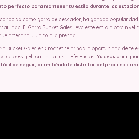
to perfecto para mantener tu estilo durante las estacion
n conocido como gorro de pescador, ha ganado popularidad 
atilidad. El Gorro Bucket Gales lleva este estilo a otro nivel
que artesanal y único a la prenda.
rro Bucket Gales en Crochet te brinda la oportunidad de teje
s colores y el tamaño a tus preferencias.
Ya seas principia
 fácil de seguir, permitiéndote disfrutar del proceso crea