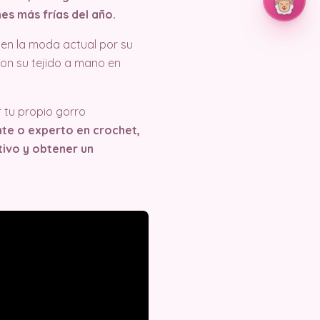
es más frías del año.
en la moda actual por su
 con su tejido a mano en
r tu propio gorro
nte o experto en crochet,
tivo y obtener un