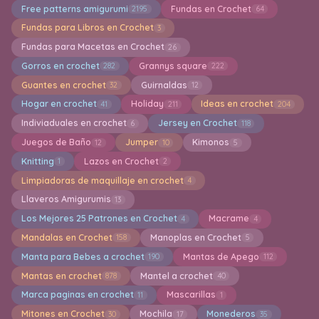
Free patterns amigurumi
Fundas en Crochet
2195
64
Fundas para Libros en Crochet
3
Fundas para Macetas en Crochet
26
Gorros en crochet
Grannys square
282
222
Guantes en crochet
Guirnaldas
32
12
Hogar en crochet
Holiday
Ideas en crochet
41
211
204
Indiviaduales en crochet
Jersey en Crochet
6
118
Juegos de Baño
Jumper
Kimonos
12
10
5
Knitting
Lazos en Crochet
1
2
Limpiadoras de maquillaje en crochet
4
Llaveros Amigurumis
13
Los Mejores 25 Patrones en Crochet
Macrame
4
4
Mandalas en Crochet
Manoplas en Crochet
158
5
Manta para Bebes a crochet
Mantas de Apego
190
112
Mantas en crochet
Mantel a crochet
878
40
Marca paginas en crochet
Mascarillas
11
1
Mitones en Crochet
Mochila
Monederos
30
17
35