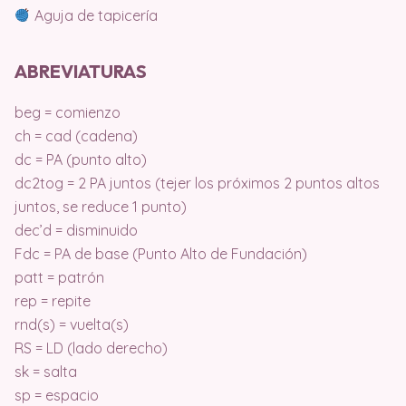
Aguja de tapicería
ABREVIATURAS
beg = comienzo
ch = cad (cadena)
dc = PA (punto alto)
dc2tog = 2 PA juntos (tejer los próximos 2 puntos altos
juntos, se reduce 1 punto)
dec’d = disminuido
Fdc = PA de base (Punto Alto de Fundación)
patt = patrón
rep = repite
rnd(s) = vuelta(s)
RS = LD (lado derecho)
sk = salta
sp = espacio