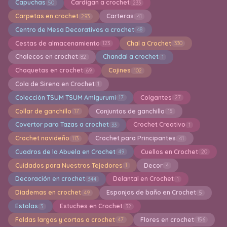
Capuchas
Cardigan a crochet
50
233
Carpetas en crochet
Carteras
293
41
Centro de Mesa Decorativos a crochet
48
Cestas de almacenamiento
Chal a Crochet
123
330
Chalecos en crochet
Chandal a crochet
82
1
Chaquetas en crochet
Cojines
69
102
Cola de Sirena en Crochet
1
Colección TSUM TSUM Amigurumi
Colgantes
17
27
Collar de ganchillo
Conjuntos de ganchillo
17
15
Covertor para Tazas a crochet
Crochet Creativo
33
1
Crochet navideño
Crochet para Principantes
113
41
Cuadros de la Abuela en Crochet
Cuellos en Crochet
49
20
Cuidados para Nuestros Tejedores
Decor
1
4
Decoración en crochet
Delantal en Crochet
344
1
Diademas en crochet
Esponjas de baño en Crochet
49
5
Estolas
Estuches en Crochet
3
32
Faldas largas y cortas a crochet
Flores en crochet
47
156