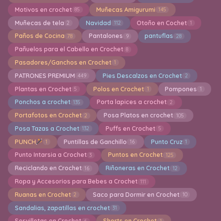
Motivos en crochet
Muñecas Amigurumi
85
145
Muñecas de tela
Navidad
Otoño en Cochet
2
112
1
Paños de Cocina
Pantalones
pantuflas
78
9
28
Pañuelos para el Cabello en Crochet
8
Pasadores/Ganchos en Crochet
1
PATRONES PREMIUM
Pies Descalzos en Crochet
449
2
Plantas en Crochet
Polos en Crochet
Pompones
5
1
1
Ponchos a crochet
Porta lapices a crochet
135
2
Portafotos en Crochet
Posa Platos en crochet
2
105
Posa Tazas a Crochet
Puffs en Crochet
132
5
PUNCH
Puntillas de Ganchillo
Punto Cruz
1
16
1
Punto Intarsia a Crochet
Puntos en Crochet
3
125
Reciclando en Crochet
Riñoneras en Crochet
16
12
Ropa y Accesorios para Bebes a Crochet
111
Ruanas en Crochet
Saco para Dormir en Crochet
2
10
Sandalias, zapatillas en crochet
31
Servilletas en Crochet
Shorts en Crochet
6
1