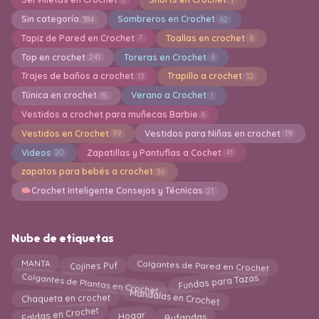
Sin categoría
Sombreros en Crochet
384
62
Tapiz de Pared en Crochet
Toallas en crochet
7
6
Top en crochet
Toreras en Crochet
241
6
Trajes de baños a crochet
Trapillo a crochet
13
12
Túnica en crochet
Verano a Crochet
15
1
Vestidos a crochet para muñecas Barbie
8
Vestidos en Crochet
Vestidos para Niñas en crochet
99
19
Videos
Zapatillas y Pantuflas a Cochet
20
41
zapatos para bebés a crochet
36
Crochet Inteligente Consejos y Técnicas
21
Nube de etiquetas
Colgantes de Pared en Crochet
MANTA
Cojines Puf
Colgantes de Plantas en Crochet
Fundas para Tazas
Mandalas en Crochet
Chaqueta en crochet
Faldas en Crochet
Hogar
Bufandas