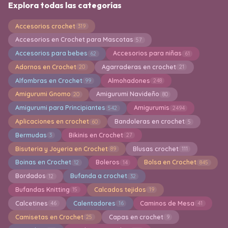
Explora todas las categorías
Accesorios crochet
319
Accesorios en Crochet para Mascotas
57
Accesorios para bebes
Accesorios para niñas
62
61
Adornos en Crochet
Agarraderas en crochet
20
21
Alfombras en Crochet
Almohadones
99
248
Amigurumi Gnomo
Amigurumi Navideño
20
80
Amigurumi para Principiantes
Amigurumis
542
2494
Aplicaciones en crochet
Bandoleras en crochet
60
5
Bermudas
Bikinis en Crochet
3
27
Bisuteria y Joyeria en Crochet
Blusas crochet
89
111
Boinas en Crochet
Boleros
Bolsa en Crochet
12
14
845
Bordados
Bufanda a crochet
12
32
Bufandas Knitting
Calcados tejidos
15
19
Calcetines
Calentadores
Caminos de Mesa
46
16
41
Camisetas en Crochet
Capas en crochet
25
9