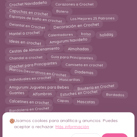
Corazones a Crochet
Crochet Navidadeño
Capuchas en crochet
Bolero
Esponjas de baño en crochet
Los Mejores 25 Patrones
Decoración en Crochet
Delantal en Crochet
Calentadores
holiday
Mantel a crochet
bolso
Ideas en crochet
Amigurumi Navideño
Cestas de Almacenamiento
Almohadas
Chandal a crochet
Guía para Principiantes
Crochet para Principantes
Camiseta en crochet
Marcos Decorativos en Crochet
Diademas
Mascarillas
Individuales en crochet
Bisutería en Crochet
Amigurumi Juguetes para Bebes
Estuches en Crochet
Bordados
Guantes
Alfombras
Calcetines en crochet
Mascotas
Capas
Bandolera en Crochet
Usamos cookies para analítica y anuncios. Puedes
aceptar o rechazar.
Más información
© 2026 Crochetisimo. Todos los derechos reservados.