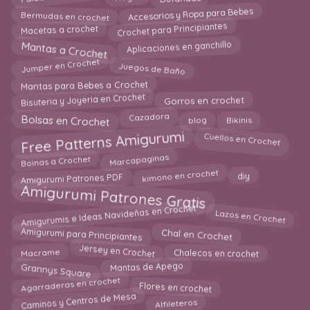
Accesorios y Ropa para Bebes
Bermudas en crochet
Crochet para Principiantes
Macetas a crochet
Mantas a Crochet
Aplicaciones en ganchillo
Jumper en Crochet
Juegos de Baño
Mantas para Bebes a Crochet
Bisuteria y Joyeria en Crochet
Gorros en crochet
Bolsas en Crochet
blog
Cazadora
Bikinis
Free Patterns Amigurumi
Cuellos en Crochet
Marcapaginas
Boinas a Crochet
kimono en crochet
Amigurumi Patrones PDF
diy
Amigurumi Patrones Gratis
Amigurumis e Ideas Navideñas en Crochet
Lazos en Crochet
Amigurumi para Principiantes
Chal en Crochet
Jersey en Crochet
Macrame
Chalecos en crochet
Grannys Square
Mantas de Apego
Agarraderas en crochet
Flores en crochet
Caminos y Centros de Mesa
Alfileteros