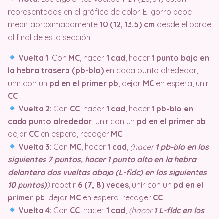
representadas en el gráfico de color. El gorro debe
medir aproximadamente
10 (12, 13.5) cm
desde el borde
al final de esta sección
Vuelta 1
: Con
MC
, hacer
1 cad
, hacer
1 punto bajo en
la hebra trasera (pb-blo)
en cada punto alrededor,
unir con un
pd en el primer pb
, dejar
MC
en espera, unir
CC
Vuelta 2
: Con
CC
, hacer
1 cad
, hacer
1 pb-blo en
cada punto alrededor
, unir con un
pd en el primer pb
,
dejar
CC
en espera, recoger
MC
Vuelta 3
: Con
MC
, hacer
1 cad
,
(hacer
1 pb-blo en los
siguientes 7 puntos, hacer 1 punto alto en la hebra
delantera dos vueltas abajo (L-fldc) en los siguientes
10 puntos)
)
repetir
6 (7, 8) veces
, unir con un
pd en el
primer pb
, dejar
MC
en espera, recoger
CC
Vuelta 4
: Con
CC
, hacer
1 cad
,
(hacer
1 L-fldc en los