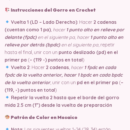
Instrucciones del Gorro en Crochet
Vuelta 1 (LD – Lado Derecho)
: Hacer
2 cadenas
(cuentan como 1 pa)
,
hacer
1 punto alto en relieve por
delante (fpdc)
en el siguiente pa, hacer
1 punto alto en
relieve por detrás (bpdc)
en el siguiente pa
, repetir
hasta el final, unir con un
punto deslizado (pd) en el
primer pa
(
– (119 -) puntos en total
)
Vuelta 2
: Hacer
2 cadenas
,
hacer
1 fpdc en cada
fpdc de la vuelta anterior, hacer 1 bpdc en cada bpdc
de la vuelta anterior
, unir con un
pd en el primer pa
(
–
(119, -) puntos en total
)
Repetir la vuelta 2 hasta que el borde del gorro
mida 2.5 cm (1”) desde la vuelta de preparación
Patrón de Color en Mosaico
Nota
: Las siguientes vueltas 1-24 (28, 34) están