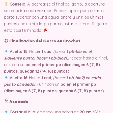
Consejo
: Al acercarse al final del gorro, la apertura
se reducirá cada vez más. Puedes optar por cerrar la
parte superior con una aguja lanera y unir los últimos
puntos con un hilo largo para ajustar el cierre. ¡Tu gorro
está casi terminado!
Finalización del Gorro en Crochet
Vuelta 15
: Hacer
1 cad
,
(hacer
1 pb-blo en el
siguiente punto, hacer 1 pb-blo2j
)
, repetir hasta el final,
unir con un
pd en el primer pb
(
disminuyen 6 (7, 8)
puntos, quedan 12 (14, 16) puntos
)
Vuelta 16
: Hacer
1 cad
,
(hacer
1 pb-blo2j en cada
punto alrededor
)
, unir con un
pd en el primer pb
(
disminuyen 6 (7, 8) puntos, quedan 6 (7, 8) puntos
)
Acabado
Cortar el hilo
, dejando una hebra de
20 cm (8”)