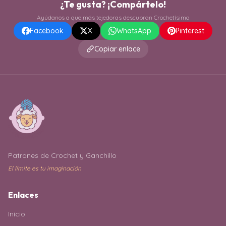
¿Te gusta? ¡Compártelo!
Ayúdanos a que más tejedoras descubran Crochetísimo
Facebook
X
WhatsApp
Pinterest
Copiar enlace
Patrones de Crochet y Ganchillo
El límite es tu imaginación
Enlaces
Inicio