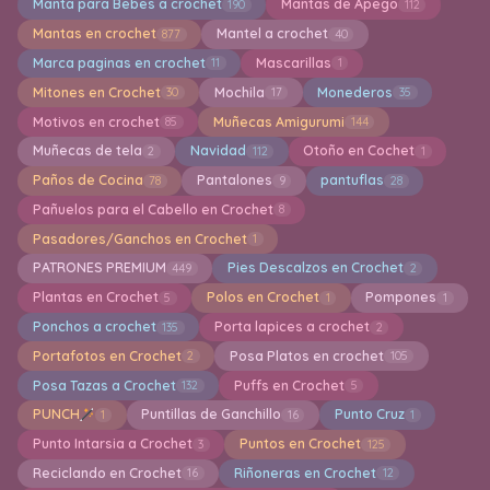
Manta para Bebes a crochet
Mantas de Apego
190
112
Mantas en crochet
Mantel a crochet
877
40
Marca paginas en crochet
Mascarillas
11
1
Mitones en Crochet
Mochila
Monederos
30
17
35
Motivos en crochet
Muñecas Amigurumi
85
144
Muñecas de tela
Navidad
Otoño en Cochet
2
112
1
Paños de Cocina
Pantalones
pantuflas
78
9
28
Pañuelos para el Cabello en Crochet
8
Pasadores/Ganchos en Crochet
1
PATRONES PREMIUM
Pies Descalzos en Crochet
449
2
Plantas en Crochet
Polos en Crochet
Pompones
5
1
1
Ponchos a crochet
Porta lapices a crochet
135
2
Portafotos en Crochet
Posa Platos en crochet
2
105
Posa Tazas a Crochet
Puffs en Crochet
132
5
PUNCH
Puntillas de Ganchillo
Punto Cruz
1
16
1
Punto Intarsia a Crochet
Puntos en Crochet
3
125
Reciclando en Crochet
Riñoneras en Crochet
16
12