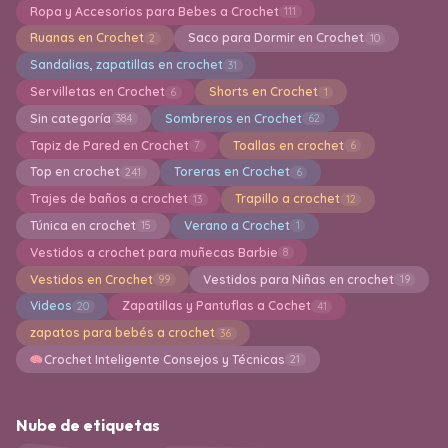
Ropa y Accesorios para Bebes a Crochet
111
Ruanas en Crochet
Saco para Dormir en Crochet
2
10
Sandalias, zapatillas en crochet
31
Servilletas en Crochet
Shorts en Crochet
6
1
Sin categoría
Sombreros en Crochet
384
62
Tapiz de Pared en Crochet
Toallas en crochet
7
6
Top en crochet
Toreras en Crochet
241
6
Trajes de baños a crochet
Trapillo a crochet
13
12
Túnica en crochet
Verano a Crochet
15
1
Vestidos a crochet para muñecas Barbie
8
Vestidos en Crochet
Vestidos para Niñas en crochet
99
19
Videos
Zapatillas y Pantuflas a Cochet
20
41
zapatos para bebés a crochet
36
Crochet Inteligente Consejos y Técnicas
21
Nube de etiquetas