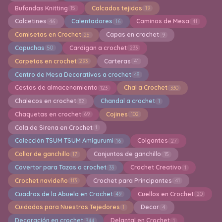
Bufandas Knitting
Calcados tejidos
15
19
Calcetines
Calentadores
Caminos de Mesa
46
16
41
Camisetas en Crochet
Capas en crochet
25
9
Capuchas
Cardigan a crochet
50
233
Carpetas en crochet
Carteras
293
41
Centro de Mesa Decorativos a crochet
48
Cestas de almacenamiento
Chal a Crochet
123
330
Chalecos en crochet
Chandal a crochet
82
1
Chaquetas en crochet
Cojines
69
102
Cola de Sirena en Crochet
1
Colección TSUM TSUM Amigurumi
Colgantes
16
27
Collar de ganchillo
Conjuntos de ganchillo
17
15
Covertor para Tazas a crochet
Crochet Creativo
33
1
Crochet navideño
Crochet para Principantes
113
41
Cuadros de la Abuela en Crochet
Cuellos en Crochet
49
20
Cuidados para Nuestros Tejedores
Decor
1
4
Decoración en crochet
Delantal en Crochet
344
1