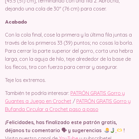
[45.5 (51) cm], terminando con una fila 2. Abrocha,
dejando una cola de 30″ (76 cm) para coser.
Acabado
Con la cola final, cose la primera y la última fila juntas a
través de los primeros 33 (39) puntos; no cosas la borla.
Para cerrar la parte superior del gorro, corta una hebra
larga, con la aguja de hilo, teje alrededor de la base de
los flecos, tira con fuerza para cerrar y asegurar.
Teje los extremos.
También te podría interesar:
PATRÓN GRATIS Gorro y
Guantes a Juego en Crochet
/
PATRÓN GRATIS Gorro y
Bufanda Circular a Crochet paso a paso
¡Felicidades, has finalizado este patrón gratis,
déjanos tu comentario 🗣 y sugerencias
!
Visita nuestro canal de
YouTube
y subscríbete!