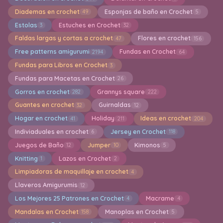
Diademas en crochet
Esponjas de baño en Crochet
49
5
Estolas
Estuches en Crochet
3
32
Faldas largas y cortas a crochet
Flores en crochet
47
156
Free patterns amigurumi
Fundas en Crochet
2194
64
Fundas para Libros en Crochet
3
Fundas para Macetas en Crochet
26
Gorros en crochet
Grannys square
282
222
Guantes en crochet
Guirnaldas
32
12
Hogar en crochet
Holiday
Ideas en crochet
41
211
204
Indiviaduales en crochet
Jersey en Crochet
6
118
Juegos de Baño
Jumper
Kimonos
12
10
5
Knitting
Lazos en Crochet
1
2
Limpiadoras de maquillaje en crochet
4
Llaveros Amigurumis
12
Los Mejores 25 Patrones en Crochet
Macrame
4
4
Mandalas en Crochet
Manoplas en Crochet
158
5