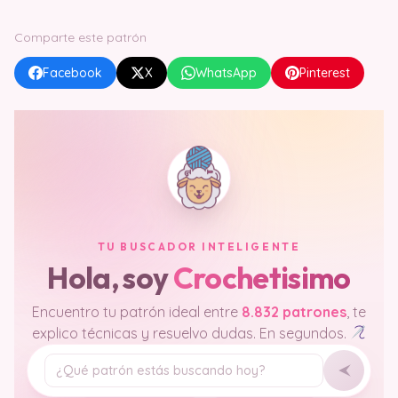
Comparte este patrón
Facebook
X
WhatsApp
Pinterest
TU BUSCADOR INTELIGENTE
Hola, soy
Crochetisimo
Encuentro tu patrón ideal entre
8.832 patrones
, te
explico técnicas y resuelvo dudas. En segundos.
Tu pregunta