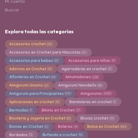
Mi cuenta
Buscar
Explora todas las categorías
Accesorios crochet
319
Accesorios en Crochet para Mascotas
57
Accesorios para bebes
Accesorios para niñas
62
61
Adornos en Crochet
Agarraderas en crochet
20
21
Alfombras en Crochet
Almohadones
99
248
Amigurumi Gnomo
Amigurumi Navideño
20
80
Amigurumi para Principiantes
Amigurumis
541
2493
Aplicaciones en crochet
Bandoleras en crochet
60
5
Bermudas
Bikinis en Crochet
3
27
Bisuteria y Joyeria en Crochet
Blusas crochet
89
111
Boinas en Crochet
Boleros
Bolsa en Crochet
12
14
844
Bordados
Bufanda a crochet
12
32