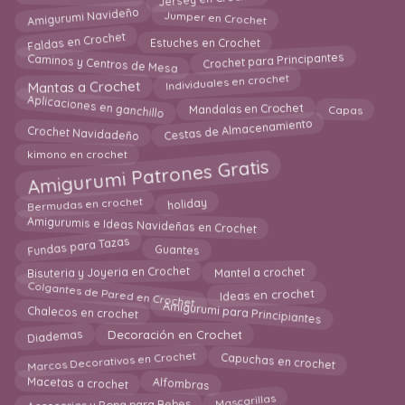
Amigurumi Navideño
Jumper en Crochet
Faldas en Crochet
Estuches en Crochet
Caminos y Centros de Mesa
Crochet para Principantes
Individuales en crochet
Mantas a Crochet
Aplicaciones en ganchillo
Mandalas en Crochet
Capas
Cestas de Almacenamiento
Crochet Navidadeño
kimono en crochet
Amigurumi Patrones Gratis
Bermudas en crochet
holiday
Amigurumis e Ideas Navideñas en Crochet
Fundas para Tazas
Guantes
Bisuteria y Joyeria en Crochet
Mantel a crochet
Colgantes de Pared en Crochet
Ideas en crochet
Amigurumi para Principiantes
Chalecos en crochet
Diademas
Decoración en Crochet
Marcos Decorativos en Crochet
Capuchas en crochet
Macetas a crochet
Alfombras
Mascarillas
Accesorios y Ropa para Bebes