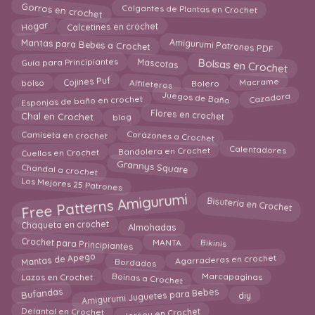
Gorros en crochet
Colgantes de Plantas en Crochet
Hogar
Calcetines en crochet
Amigurumi Patrones PDF
Mantas para Bebes a Crochet
Bolsas en Crochet
Mascotas
Guía para Principiantes
Alfileteros
Cojines Puf
Macrame
bolso
Bolero
Cazadora
Juegos de Baño
Esponjas de baño en crochet
Chal en Crochet
Flores en crochet
blog
Corazones a Crochet
Camiseta en crochet
Calentadores
Cuellos en Crochet
Bandolera en Crochet
Grannys Square
Chandal a crochet
Los Mejores 25 Patrones
Free Patterns Amigurumi
Bisutería en Crochet
Chaqueta en crochet
Almohadas
Bikinis
MANTA
Crochet para Principiantes
Mantas de Apego
Bordados
Agarraderas en crochet
Boinas a Crochet
Marcapaginas
Lazos en Crochet
Amigurumi Juguetes para Bebes
Bufandas
diy
Jersey en Crochet
Delantal en Crochet