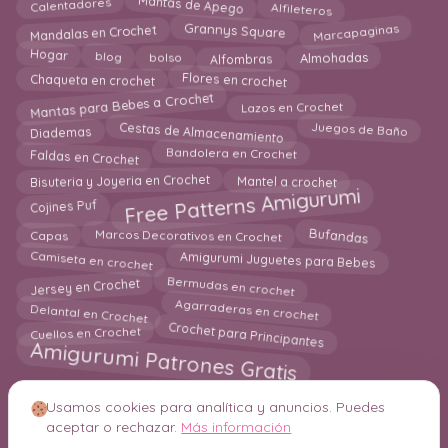
Mantas de Apego
Calentadores
Alfileteros
Marcapaginas
Mandalas en Crochet
Grannys Square
blog
Almohadas
Hogar
Alfombras
bolso
Flores en crochet
Chaqueta en crochet
Mantas para Bebes a Crochet
Lazos en Crochet
Cestas de Almacenamiento
Juegos de Baño
Diademas
Faldas en Crochet
Bandolera en Crochet
Bisuteria y Joyeria en Crochet
Mantel a crochet
Free Patterns Amigurumi
Cojines Puf
Marcos Decorativos en Crochet
Bufandas
Capas
Camiseta en crochet
Amigurumi Juguetes para Bebes
Jersey en Crochet
Bermudas en crochet
Agarraderas en crochet
Delantal en Crochet
Crochet para Principantes
Cuellos en Crochet
Amigurumi Patrones Gratis
Usamos cookies para analítica y anuncios. Puedes
aceptar o rechazar.
Más información