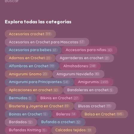
Buscar
Explora todas las categorías
Accesorios crochet
319
Accesorios en Crochet para Mascotas
57
Accesorios para bebes
Accesorios para niñas
61
60
Adornos en Crochet
Agarraderas en crochet
20
21
Alfombras en Crochet
Almohadones
99
248
Amigurumi Gnomo
Amigurumi Navideño
20
80
Amigurumi para Principiantes
Amigurumis
541
2493
Aplicaciones en crochet
Bandoleras en crochet
60
5
Bermudas
Bikinis en Crochet
3
27
Bisuteria y Joyeria en Crochet
Blusas crochet
89
111
Boinas en Crochet
Boleros
Bolsa en Crochet
12
14
845
Bordados
Bufanda a crochet
12
32
Bufandas Knitting
Calcados tejidos
15
19