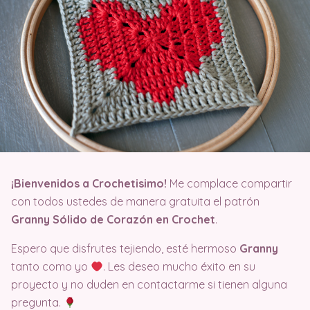
¡Bienvenidos a Crochetisimo!
Me complace compartir
con todos ustedes de manera gratuita el patrón
Granny Sólido de Corazón en Crochet
.
Espero que disfrutes tejiendo, esté hermoso
Granny
tanto como yo
. Les deseo mucho éxito en su
proyecto y no duden en contactarme si tienen alguna
pregunta.