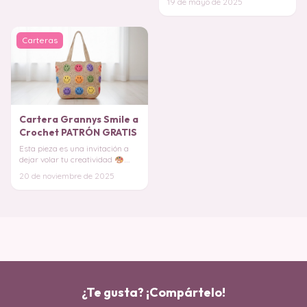
19 de mayo de 2025
moderno de
Carteras
Cartera Grannys Smile a
Crochet PATRÓN GRATIS
Esta pieza es una invitación a
dejar volar tu creatividad
.
Cada cuadrado tejido cuenta
20 de noviembre de 2025
una pequeña
¿Te gusta? ¡Compártelo!