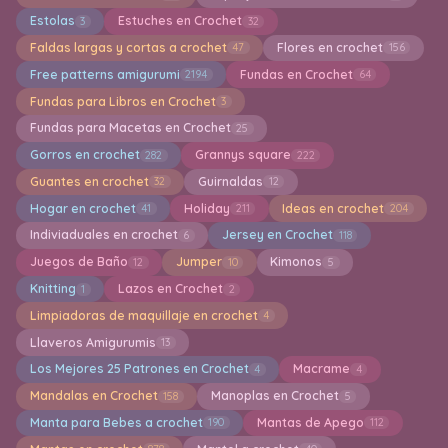
Estolas
Estuches en Crochet
3
32
Faldas largas y cortas a crochet
Flores en crochet
47
156
Free patterns amigurumi
Fundas en Crochet
2194
64
Fundas para Libros en Crochet
3
Fundas para Macetas en Crochet
25
Gorros en crochet
Grannys square
282
222
Guantes en crochet
Guirnaldas
32
12
Hogar en crochet
Holiday
Ideas en crochet
41
211
204
Indiviaduales en crochet
Jersey en Crochet
6
118
Juegos de Baño
Jumper
Kimonos
12
10
5
Knitting
Lazos en Crochet
1
2
Limpiadoras de maquillaje en crochet
4
Llaveros Amigurumis
13
Los Mejores 25 Patrones en Crochet
Macrame
4
4
Mandalas en Crochet
Manoplas en Crochet
158
5
Manta para Bebes a crochet
Mantas de Apego
190
112