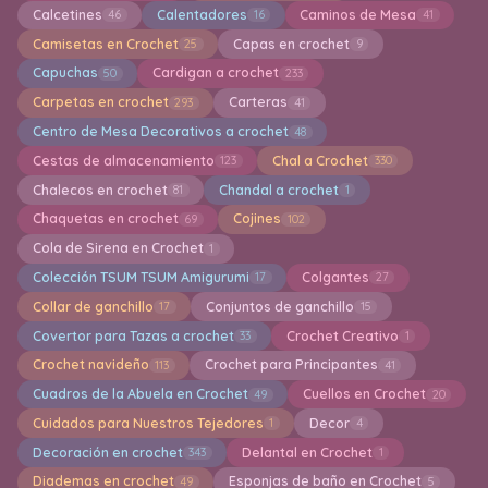
Calcetines
Calentadores
Caminos de Mesa
46
16
41
Camisetas en Crochet
Capas en crochet
25
9
Capuchas
Cardigan a crochet
50
233
Carpetas en crochet
Carteras
293
41
Centro de Mesa Decorativos a crochet
48
Cestas de almacenamiento
Chal a Crochet
123
330
Chalecos en crochet
Chandal a crochet
81
1
Chaquetas en crochet
Cojines
69
102
Cola de Sirena en Crochet
1
Colección TSUM TSUM Amigurumi
Colgantes
17
27
Collar de ganchillo
Conjuntos de ganchillo
17
15
Covertor para Tazas a crochet
Crochet Creativo
33
1
Crochet navideño
Crochet para Principantes
113
41
Cuadros de la Abuela en Crochet
Cuellos en Crochet
49
20
Cuidados para Nuestros Tejedores
Decor
1
4
Decoración en crochet
Delantal en Crochet
343
1
Diademas en crochet
Esponjas de baño en Crochet
49
5