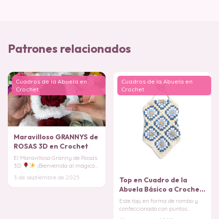
Patrones relacionados
Cuadros de la Abuela en
Cuadros de la Abuela en
Crochet
Crochet
Maravilloso GRANNYS de
ROSAS 3D en Crochet
El Maravilloso Granny de Rosas
3D
¡Bienvenida al mágico
mundo del granny square con
3 de septiembre de 2025
Top en Cuadro de la
un toque flor
Abuela Básico a Crochet
PATRON GRATIS
Este top, en forma de rombo y
confeccionado con puntos
granny, fusiona lo clásico con lo