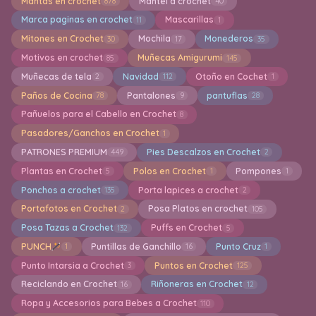
Mantas en crochet
Mantel a crochet
878
40
Marca paginas en crochet
Mascarillas
11
1
Mitones en Crochet
Mochila
Monederos
30
17
35
Motivos en crochet
Muñecas Amigurumi
85
145
Muñecas de tela
Navidad
Otoño en Cochet
2
112
1
Paños de Cocina
Pantalones
pantuflas
78
9
28
Pañuelos para el Cabello en Crochet
8
Pasadores/Ganchos en Crochet
1
PATRONES PREMIUM
Pies Descalzos en Crochet
449
2
Plantas en Crochet
Polos en Crochet
Pompones
5
1
1
Ponchos a crochet
Porta lapices a crochet
135
2
Portafotos en Crochet
Posa Platos en crochet
2
105
Posa Tazas a Crochet
Puffs en Crochet
132
5
PUNCH
Puntillas de Ganchillo
Punto Cruz
1
16
1
Punto Intarsia a Crochet
Puntos en Crochet
3
125
Reciclando en Crochet
Riñoneras en Crochet
16
12
Ropa y Accesorios para Bebes a Crochet
110