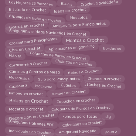
Crochet Navidadeño
Los Mejores 25 Patrones
Bikinis
Bisutería en Crochet
Ideas en crochet
Esponjas de baño en crochet
Mascotas
Amigurumi para Principiantes
Gorros en crochet
Amigurumis e Ideas Navideñas en Crochet
Crochet para Principiantes
Mantas a Crochet
Aplicaciones en ganchillo
Chal en Crochet
Bordados
Colgantes de Pared en Crochet
MANTA
Chalecos en crochet
Corazones a Crochet
Boinas a Crochet
Caminos y Centros de Mesa
Mascarillas
Guía para Principiantes
Chandal a crochet
Cazadora
Guantes
Macrame
Estuches en Crochet
kimono en crochet
Jumper en Crochet
Capuchas en crochet
Bolsas en Crochet
Colgantes de Plantas en Crochet
Macetas a crochet
Decoración en Crochet
diy
Fundas para Tazas
Amigurumi Patrones PDF
Calcetines en crochet
Individuales en crochet
Bolero
Amigurumi Navideño