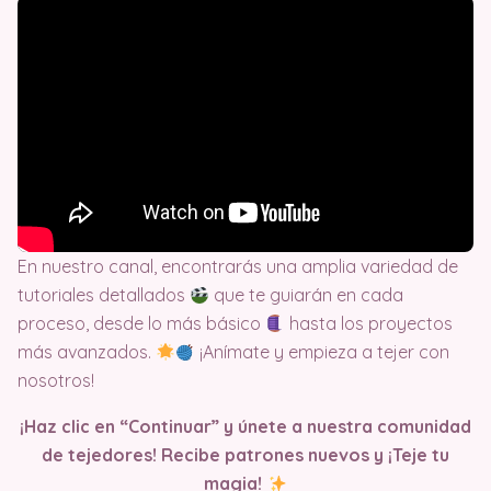
En nuestro canal, encontrarás una amplia variedad de
tutoriales detallados
que te guiarán en cada
proceso, desde lo más básico
hasta los proyectos
más avanzados.
¡Anímate y empieza a tejer con
nosotros!
¡Haz clic en “Continuar” y únete a nuestra comunidad
de tejedores! Recibe patrones nuevos y ¡Teje tu
magia!