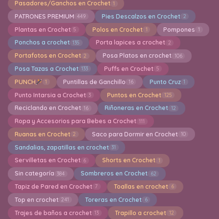
Pasadores/Ganchos en Crochet
1
PATRONES PREMIUM
Pies Descalzos en Crochet
449
2
Plantas en Crochet
Polos en Crochet
Pompones
5
1
1
Ponchos a crochet
Porta lapices a crochet
135
2
Portafotos en Crochet
Posa Platos en crochet
2
106
Posa Tazas a Crochet
Puffs en Crochet
133
5
PUNCH
Puntillas de Ganchillo
Punto Cruz
1
16
1
Punto Intarsia a Crochet
Puntos en Crochet
3
125
Reciclando en Crochet
Riñoneras en Crochet
16
12
Ropa y Accesorios para Bebes a Crochet
111
Ruanas en Crochet
Saco para Dormir en Crochet
2
10
Sandalias, zapatillas en crochet
31
Servilletas en Crochet
Shorts en Crochet
6
1
Sin categoría
Sombreros en Crochet
384
62
Tapiz de Pared en Crochet
Toallas en crochet
7
6
Top en crochet
Toreras en Crochet
241
6
Trajes de baños a crochet
Trapillo a crochet
13
12