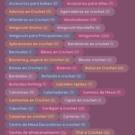
Accesorios para bebes
Accesorios para niñas
62
61
Adornos en Crochet
Agarraderas en crochet
20
21
Alfombras en Crochet
Almohadones
99
248
Amigurumi Gnomo
Amigurumi Navideño
20
80
Amigurumi para Principiantes
Amigurumis
541
2493
Aplicaciones en crochet
Bandoleras en crochet
60
5
Bermudas
Bikinis en Crochet
3
27
Bisuteria y Joyeria en Crochet
Blusas crochet
89
111
Boinas en Crochet
Boleros
Bolsa en Crochet
12
14
843
Bordados
Bufanda a crochet
12
32
Bufandas Knitting
Calcados tejidos
15
19
Calcetines
Calentadores
Caminos de Mesa
46
16
41
Camisetas en Crochet
Capas en crochet
25
9
Capuchas
Cardigan a crochet
50
233
Carpetas en crochet
Carteras
293
41
Centro de Mesa Decorativos a crochet
48
Cestas de almacenamiento
Chal a Crochet
122
330