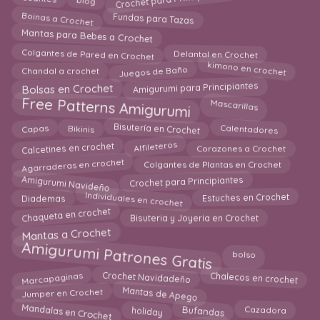
Guantes
Boinas a Crochet
Fundas para Tazas
Mantas para Bebes a Crochet
Colgantes de Pared en Crochet
Delantal en Crochet
kimono en crochet
Juegos de Baño
Chandal a crochet
Amigurumi para Principiantes
Bolsas en Crochet
Free Patterns Amigurumi
Mascarillas
Capas
Bikinis
Bisutería en Crochet
Calentadores
Calcetines en crochet
Alfileteros
Corazones a Crochet
Agarraderas en crochet
Colgantes de Plantas en Crochet
Amigurumi Navideño
Crochet para Principiantes
Individuales en crochet
Estuches en Crochet
Diademas
Chaqueta en crochet
Bisuteria y Joyeria en Crochet
Mantas a Crochet
Amigurumi Patrones Gratis
bolso
Marcapaginas
Crochet Navidadeño
Chalecos en crochet
Mantas de Apego
Jumper en Crochet
Mandalas en Crochet
Bufandas
Cazadora
holiday