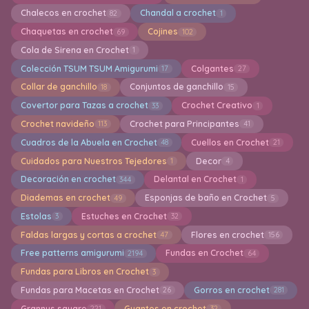
Chalecos en crochet
Chandal a crochet
82
1
Chaquetas en crochet
Cojines
69
102
Cola de Sirena en Crochet
1
Colección TSUM TSUM Amigurumi
Colgantes
17
27
Collar de ganchillo
Conjuntos de ganchillo
18
15
Covertor para Tazas a crochet
Crochet Creativo
33
1
Crochet navideño
Crochet para Principantes
113
41
Cuadros de la Abuela en Crochet
Cuellos en Crochet
48
21
Cuidados para Nuestros Tejedores
Decor
1
4
Decoración en crochet
Delantal en Crochet
344
1
Diademas en crochet
Esponjas de baño en Crochet
49
5
Estolas
Estuches en Crochet
3
32
Faldas largas y cortas a crochet
Flores en crochet
47
156
Free patterns amigurumi
Fundas en Crochet
2194
64
Fundas para Libros en Crochet
3
Fundas para Macetas en Crochet
Gorros en crochet
26
281
Grannys square
Guantes en crochet
221
32