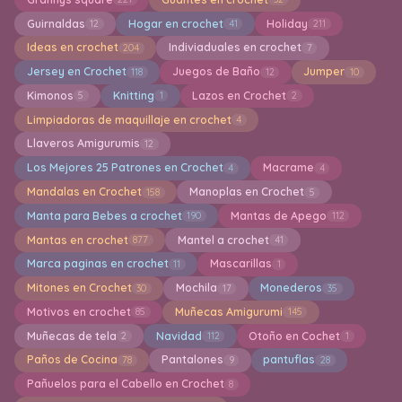
Guirnaldas
Hogar en crochet
Holiday
12
41
211
Ideas en crochet
Indiviaduales en crochet
204
7
Jersey en Crochet
Juegos de Baño
Jumper
118
12
10
Kimonos
Knitting
Lazos en Crochet
5
1
2
Limpiadoras de maquillaje en crochet
4
Llaveros Amigurumis
12
Los Mejores 25 Patrones en Crochet
Macrame
4
4
Mandalas en Crochet
Manoplas en Crochet
158
5
Manta para Bebes a crochet
Mantas de Apego
190
112
Mantas en crochet
Mantel a crochet
877
41
Marca paginas en crochet
Mascarillas
11
1
Mitones en Crochet
Mochila
Monederos
30
17
35
Motivos en crochet
Muñecas Amigurumi
85
145
Muñecas de tela
Navidad
Otoño en Cochet
2
112
1
Paños de Cocina
Pantalones
pantuflas
78
9
28
Pañuelos para el Cabello en Crochet
8