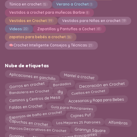
Túnica en crochet
Verano a Crochet
15
1
Vestidos a crochet para muñecas Barbie
8
Vestidos en Crochet
Vestidos para Niñas en crochet
99
19
Videos
Zapatillas y Pantuflas a Cochet
20
41
zapatos para bebés a crochet
36
Crochet Inteligente Consejos y Técnicas
21
Nube de etiquetas
Aplicaciones en ganchillo
Mantel a crochet
Decoración en Crochet
Gorros en crochet
Bordados
Cuellos en Crochet
Bandolera en Crochet
diy
Caminos y Centros de Mesa
Accesorios y Ropa para Bebes
Guía para Principiantes
Faldas en Crochet
Esponjas de baño en crochet
Cojines Puf
Capuchas en crochet
Los Mejores 25 Patrones
Alfombras
Marcos Decorativos en Crochet
Grannys Square
Crochet para Principantes
blog