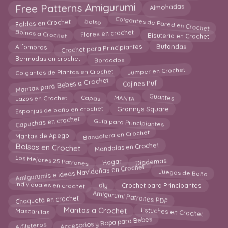
Free Patterns Amigurumi
Almohadas
Colgantes de Pared en Crochet
Faldas en Crochet
bolso
Boinas a Crochet
Bisutería en Crochet
Flores en crochet
Crochet para Principiantes
Alfombras
Bufandas
Bordados
Bermudas en crochet
Jumper en Crochet
Colgantes de Plantas en Crochet
Mantas para Bebes a Crochet
Cojines Puf
Guantes
MANTA
Capas
Lazos en Crochet
Esponjas de baño en crochet
Grannys Square
Guía para Principiantes
Capuchas en crochet
Bandolera en Crochet
Mantas de Apego
Bolsas en Crochet
Mandalas en Crochet
Los Mejores 25 Patrones
Diademas
Hogar
Amigurumis e Ideas Navideñas en Crochet
Juegos de Baño
Individuales en crochet
diy
Crochet para Principantes
Amigurumi Patrones PDF
Chaqueta en crochet
Estuches en Crochet
Mascarillas
Mantas a Crochet
Accesorios y Ropa para Bebes
Alfileteros