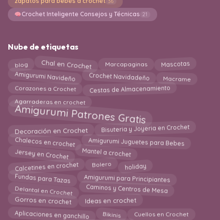
zapatos para bebés a crochet
36
Crochet Inteligente Consejos y Técnicas
21
Nube de etiquetas
Chal en Crochet
blog
Mascotas
Marcapaginas
Crochet Navidadeño
Amigurumi Navideño
Macrame
Corazones a Crochet
Cestas de Almacenamiento
Agarraderas en crochet
Amigurumi Patrones Gratis
Decoración en Crochet
Bisuteria y Joyeria en Crochet
Amigurumi Juguetes para Bebes
Chalecos en crochet
Jersey en Crochet
Mantel a crochet
Calcetines en crochet
holiday
Bolero
Fundas para Tazas
Amigurumi para Principiantes
Delantal en Crochet
Caminos y Centros de Mesa
Gorros en crochet
Ideas en crochet
Aplicaciones en ganchillo
Bikinis
Cuellos en Crochet