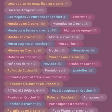
Limpiadoras de maquillaje en crochet
4
Llaveros Amigurumis
13
Los Mejores 25 Patrones en Crochet
Macrame
4
4
Mandalas en Crochet
Manoplas en Crochet
158
5
Manta para Bebes a crochet
Mantas de Apego
190
112
Mantas en crochet
Mantel a crochet
878
40
Marca paginas en crochet
Mascarillas
11
1
Mitones en Crochet
Mochila
Monederos
30
17
35
Motivos en crochet
Muñecas Amigurumi
85
145
Muñecas de tela
Navidad
Otoño en Cochet
2
112
1
Paños de Cocina
Pantalones
pantuflas
78
9
28
Pañuelos para el Cabello en Crochet
8
Pasadores/Ganchos en Crochet
1
PATRONES PREMIUM
Pies Descalzos en Crochet
449
2
Plantas en Crochet
Polos en Crochet
Pompones
5
1
1
Ponchos a crochet
Porta lapices a crochet
135
2
Portafotos en Crochet
Posa Platos en crochet
2
105