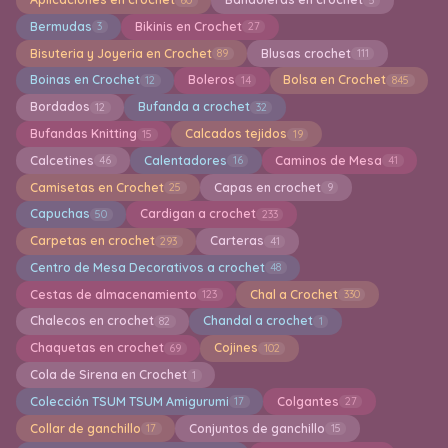
Bermudas
Bikinis en Crochet
3
27
Bisuteria y Joyeria en Crochet
Blusas crochet
89
111
Boinas en Crochet
Boleros
Bolsa en Crochet
12
14
845
Bordados
Bufanda a crochet
12
32
Bufandas Knitting
Calcados tejidos
15
19
Calcetines
Calentadores
Caminos de Mesa
46
16
41
Camisetas en Crochet
Capas en crochet
25
9
Capuchas
Cardigan a crochet
50
233
Carpetas en crochet
Carteras
293
41
Centro de Mesa Decorativos a crochet
48
Cestas de almacenamiento
Chal a Crochet
123
330
Chalecos en crochet
Chandal a crochet
82
1
Chaquetas en crochet
Cojines
69
102
Cola de Sirena en Crochet
1
Colección TSUM TSUM Amigurumi
Colgantes
17
27
Collar de ganchillo
Conjuntos de ganchillo
17
15