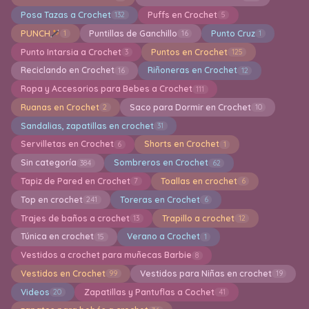
Posa Tazas a Crochet
Puffs en Crochet
132
5
PUNCH
Puntillas de Ganchillo
Punto Cruz
1
16
1
Punto Intarsia a Crochet
Puntos en Crochet
3
125
Reciclando en Crochet
Riñoneras en Crochet
16
12
Ropa y Accesorios para Bebes a Crochet
111
Ruanas en Crochet
Saco para Dormir en Crochet
2
10
Sandalias, zapatillas en crochet
31
Servilletas en Crochet
Shorts en Crochet
6
1
Sin categoría
Sombreros en Crochet
384
62
Tapiz de Pared en Crochet
Toallas en crochet
7
6
Top en crochet
Toreras en Crochet
241
6
Trajes de baños a crochet
Trapillo a crochet
13
12
Túnica en crochet
Verano a Crochet
15
1
Vestidos a crochet para muñecas Barbie
8
Vestidos en Crochet
Vestidos para Niñas en crochet
99
19
Videos
Zapatillas y Pantuflas a Cochet
20
41