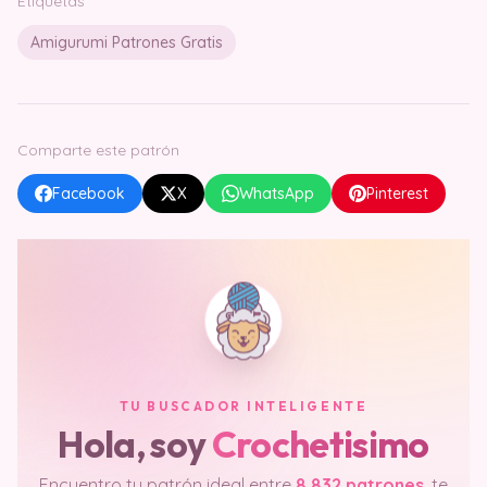
Etiquetas
Amigurumi Patrones Gratis
Comparte este patrón
Facebook
X
WhatsApp
Pinterest
TU BUSCADOR INTELIGENTE
Hola, soy
Crochetisimo
Encuentro tu patrón ideal entre
8.832 patrones
, te