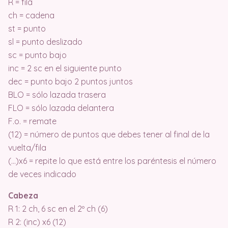
R = fila
ch = cadena
st = punto
sl = punto deslizado
sc = punto bajo
inc = 2 sc en el siguiente punto
dec = punto bajo 2 puntos juntos
BLO = sólo lazada trasera
FLO = sólo lazada delantera
F.o. = remate
(12) = número de puntos que debes tener al final de la
vuelta/fila
(…)x6 = repite lo que está entre los paréntesis el número
de veces indicado
Cabeza
R 1: 2 ch, 6 sc en el 2º ch (6)
R 2: (inc) x6 (12)