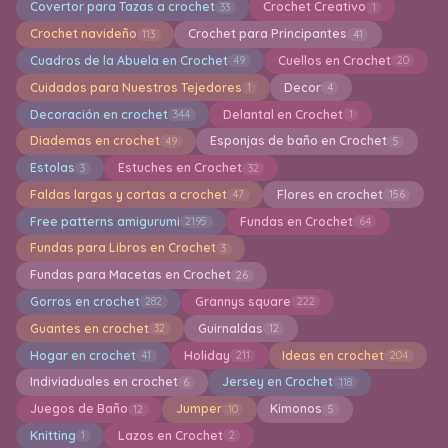
Covertor para Tazas a crochet
Crochet Creativo
33
1
Crochet navideño
Crochet para Principantes
113
41
Cuadros de la Abuela en Crochet
Cuellos en Crochet
49
20
Cuidados para Nuestros Tejedores
Decor
1
4
Decoración en crochet
Delantal en Crochet
344
1
Diademas en crochet
Esponjas de baño en Crochet
49
5
Estolas
Estuches en Crochet
3
32
Faldas largas y cortas a crochet
Flores en crochet
47
156
Free patterns amigurumi
Fundas en Crochet
2195
64
Fundas para Libros en Crochet
3
Fundas para Macetas en Crochet
26
Gorros en crochet
Grannys square
282
222
Guantes en crochet
Guirnaldas
32
12
Hogar en crochet
Holiday
Ideas en crochet
41
211
204
Indiviaduales en crochet
Jersey en Crochet
6
118
Juegos de Baño
Jumper
Kimonos
12
10
5
Knitting
Lazos en Crochet
1
2