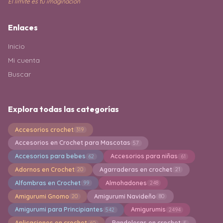
El límite es tu imaginación
Enlaces
Inicio
Mi cuenta
Buscar
Explora todas las categorías
Accesorios crochet
319
Accesorios en Crochet para Mascotas
57
Accesorios para bebes
Accesorios para niñas
62
61
Adornos en Crochet
Agarraderas en crochet
20
21
Alfombras en Crochet
Almohadones
99
248
Amigurumi Gnomo
Amigurumi Navideño
20
80
Amigurumi para Principiantes
Amigurumis
542
2494
Aplicaciones en crochet
Bandoleras en crochet
60
5