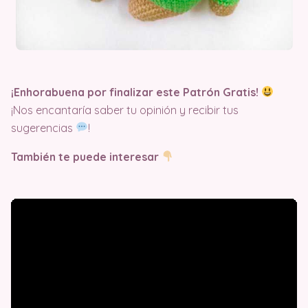
¡Enhorabuena por finalizar este Patrón Gratis!
¡Nos encantaría saber tu opinión y recibir tus
sugerencias
!
También te puede interesar