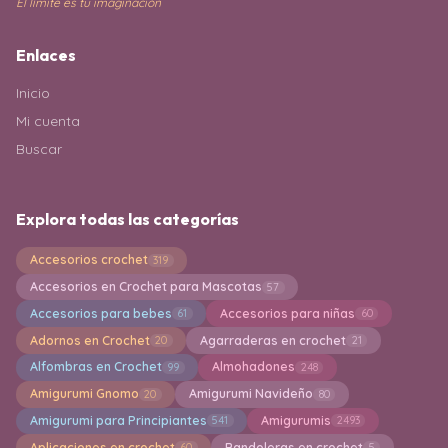
El límite es tu imaginación
Enlaces
Inicio
Mi cuenta
Buscar
Explora todas las categorías
Accesorios crochet
319
Accesorios en Crochet para Mascotas
57
Accesorios para bebes
Accesorios para niñas
61
60
Adornos en Crochet
Agarraderas en crochet
20
21
Alfombras en Crochet
Almohadones
99
248
Amigurumi Gnomo
Amigurumi Navideño
20
80
Amigurumi para Principiantes
Amigurumis
541
2493
Aplicaciones en crochet
Bandoleras en crochet
60
5