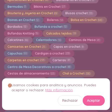
Bermudas
Bikinis en Crochet
3
27
Bisuteria y Joyeria en Crochet
Blusas crochet
89
111
Boinas en Crochet
Boleros
Bolsa en Crochet
12
14
845
Bordados
Bufanda a crochet
12
32
Bufandas Knitting
Calcados tejidos
15
19
Calcetines
Calentadores
Caminos de Mesa
46
16
41
Camisetas en Crochet
Capas en crochet
25
9
Capuchas
Cardigan a crochet
50
233
Carpetas en crochet
Carteras
293
41
Centro de Mesa Decorativos a crochet
48
Cestas de almacenamiento
Chal a Crochet
123
330
Chalecos en crochet
Chandal a crochet
81
1
Usamos cookies para analítica y anuncios. Puedes
Chaquetas en crochet
Cojines
69
102
aceptar o rechazar.
Más información
Cola de Sirena en Crochet
1
Rechazar
Aceptar
Colección TSUM TSUM Amigurumi
Colgantes
17
27
Collar de ganchillo
Conjuntos de ganchillo
17
15