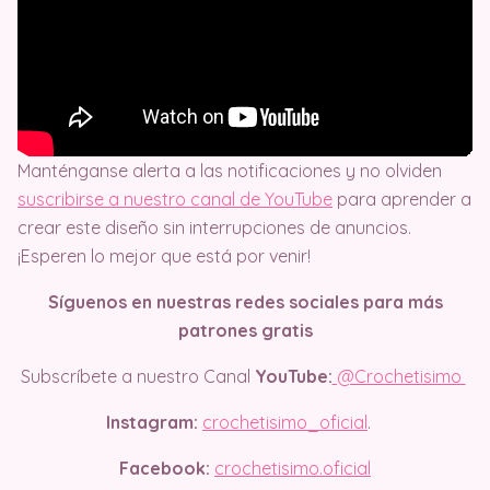
Manténganse alerta a las notificaciones y no olviden
suscribirse a nuestro canal de YouTube
para aprender a
crear este diseño sin interrupciones de anuncios.
¡Esperen lo mejor que está por venir!
Síguenos en nuestras redes sociales para más
patrones gratis
Subscríbete a nuestro Canal
YouTube:
@Crochetisimo
Instagram:
crochetisimo_oficial
.
Facebook:
crochetisimo.oficial