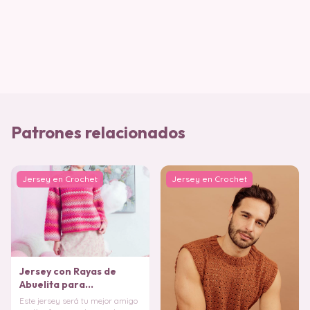
Patrones relacionados
Jersey en Crochet
Jersey en Crochet
Jersey con Rayas de
Abuelita para
Principiantes del
Este jersey será tu mejor amigo