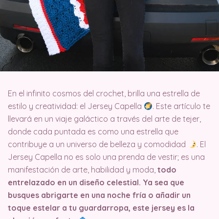
En el infinito cosmos del crochet, brilla una estrella de
estilo y creatividad: el Jersey Capella
. Este artículo te
llevará en un viaje galáctico a través del arte de tejer,
donde cada puntada es como una estrella que
contribuye a un universo de belleza y comodidad
. El
Jersey Capella no es solo una prenda de vestir; es una
manifestación de arte, habilidad y moda,
todo
entrelazado en un diseño celestial. Ya sea que
busques abrigarte en una noche fría o añadir un
toque estelar a tu guardarropa, este jersey es la