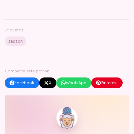
Etiquetas
season
Comparte este patrón
Facebook
X
WhatsApp
Pinterest