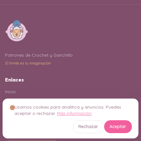
Patrones de Crochet y Ganchillo
El límite es tu imaginación
Enlaces
Inicio
Mi cuenta
Usamos cookies para analítica y anuncios. Puedes
Buscar
aceptar o rechazar.
Más información
Rechazar
Aceptar
Explora todas las categorías