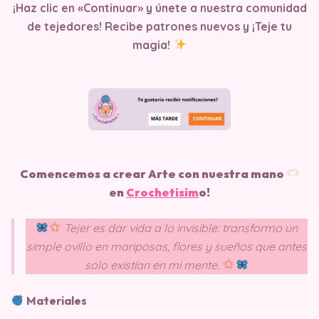
¡Haz clic en «Continuar» y únete a nuestra comunidad
de tejedores! Recibe patrones nuevos y ¡Teje tu
magia!
Comencemos a crear Arte con nuestra mano
en
Crochetisim
o!
Tejer es dar vida a lo invisible: transformo un
simple ovillo en mariposas, flores y sueños que antes
solo existían en mi mente.
Materiales