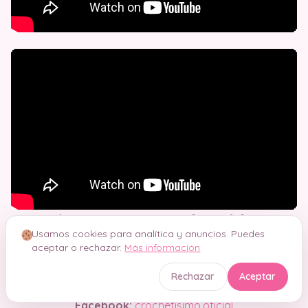
Síguenos en nuestras redes sociales
Usamos cookies para analítica y anuncios. Puedes
Suscríbete a nuestro Canal
YouTube:
@Crochetisimo
aceptar o rechazar.
Más información
Instagram:
crochetisimo_oficial
.
Rechazar
Aceptar
Facebook:
crochetisimo.oficial