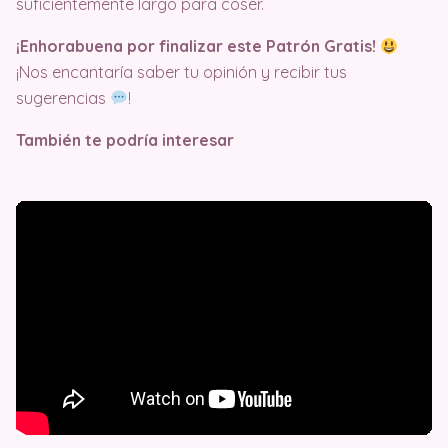
suficientemente largo para coser.
¡Enhorabuena por finalizar este Patrón Gratis!
¡Nos encantaría saber tu opinión y recibir tus
sugerencias
!
También te podría interesar