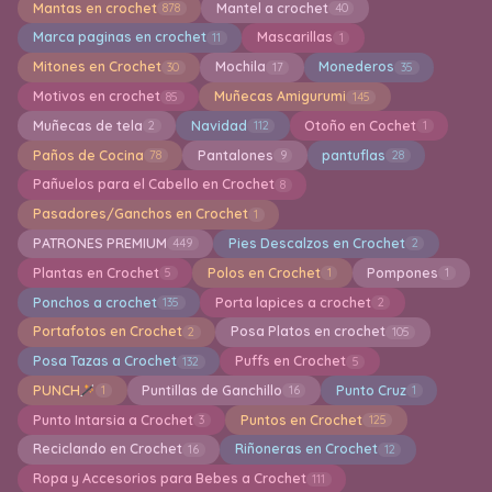
Mantas en crochet
Mantel a crochet
878
40
Marca paginas en crochet
Mascarillas
11
1
Mitones en Crochet
Mochila
Monederos
30
17
35
Motivos en crochet
Muñecas Amigurumi
85
145
Muñecas de tela
Navidad
Otoño en Cochet
2
112
1
Paños de Cocina
Pantalones
pantuflas
78
9
28
Pañuelos para el Cabello en Crochet
8
Pasadores/Ganchos en Crochet
1
PATRONES PREMIUM
Pies Descalzos en Crochet
449
2
Plantas en Crochet
Polos en Crochet
Pompones
5
1
1
Ponchos a crochet
Porta lapices a crochet
135
2
Portafotos en Crochet
Posa Platos en crochet
2
105
Posa Tazas a Crochet
Puffs en Crochet
132
5
PUNCH
Puntillas de Ganchillo
Punto Cruz
1
16
1
Punto Intarsia a Crochet
Puntos en Crochet
3
125
Reciclando en Crochet
Riñoneras en Crochet
16
12
Ropa y Accesorios para Bebes a Crochet
111