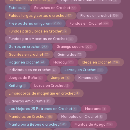
Estolas
Estuches en Crochet
3
32
Faldas largas y cortas a crochet
Flores en crochet
47
156
Free patterns amigurumi
Fundas en Crochet
2195
64
Fundas para Libros en Crochet
3
Fundas para Macetas en Crochet
26
Gorros en crochet
Grannys square
282
222
Guantes en crochet
Guirnaldas
32
12
Hogar en crochet
Holiday
Ideas en crochet
41
211
204
Indiviaduales en crochet
Jersey en Crochet
6
118
Juegos de Baño
Jumper
Kimonos
12
10
5
Knitting
Lazos en Crochet
1
2
Limpiadoras de maquillaje en crochet
4
Llaveros Amigurumis
13
Los Mejores 25 Patrones en Crochet
Macrame
4
4
Mandalas en Crochet
Manoplas en Crochet
158
5
Manta para Bebes a crochet
Mantas de Apego
190
112