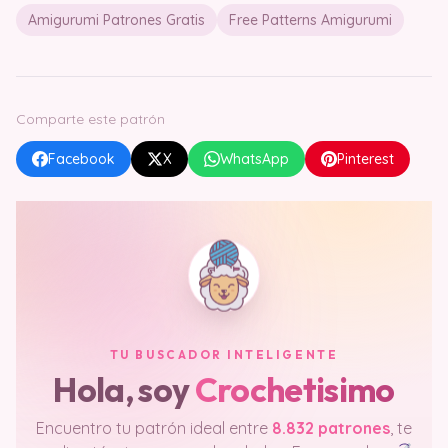
Amigurumi Patrones Gratis
Free Patterns Amigurumi
Comparte este patrón
Facebook
X
WhatsApp
Pinterest
TU BUSCADOR INTELIGENTE
Hola, soy
Crochetisimo
Encuentro tu patrón ideal entre
8.832 patrones
, te