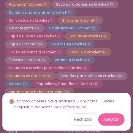
Ruanas en Crochet
Saco para Dormir en Crochet
2
10
Sandalias, zapatillas en crochet
31
Servilletas en Crochet
Shorts en Crochet
6
1
Sin categoría
Sombreros en Crochet
384
62
Tapiz de Pared en Crochet
Toallas en crochet
7
6
Top en crochet
Toreras en Crochet
241
6
Trajes de baños a crochet
Trapillo a crochet
13
12
Túnica en crochet
Verano a Crochet
15
1
Vestidos a crochet para muñecas Barbie
8
Vestidos en Crochet
Vestidos para Niñas en crochet
99
19
Videos
Zapatillas y Pantuflas a Cochet
20
41
zapatos para bebés a crochet
36
Crochet Inteligente Consejos y Técnicas
21
Usamos cookies para analítica y anuncios. Puedes
aceptar o rechazar.
Más información
Nube de etiquetas
Rechazar
Aceptar
Amigurumis e Ideas Navideñas en Crochet
blog