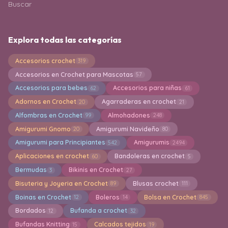
Buscar
Explora todas las categorías
Accesorios crochet
319
Accesorios en Crochet para Mascotas
57
Accesorios para bebes
Accesorios para niñas
62
61
Adornos en Crochet
Agarraderas en crochet
20
21
Alfombras en Crochet
Almohadones
99
248
Amigurumi Gnomo
Amigurumi Navideño
20
80
Amigurumi para Principiantes
Amigurumis
542
2494
Aplicaciones en crochet
Bandoleras en crochet
60
5
Bermudas
Bikinis en Crochet
3
27
Bisuteria y Joyeria en Crochet
Blusas crochet
89
111
Boinas en Crochet
Boleros
Bolsa en Crochet
12
14
845
Bordados
Bufanda a crochet
12
32
Bufandas Knitting
Calcados tejidos
15
19