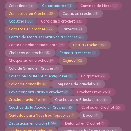
Calcetines
Calentadores
Caminos de Mesa
46
16
41
Camisetas en Crochet
Capas en crochet
25
9
Capuchas
Cardigan a crochet
50
233
Carpetas en crochet
Carteras
293
41
Centro de Mesa Decorativos a crochet
48
Cestas de almacenamiento
Chal a Crochet
123
330
Chalecos en crochet
Chandal a crochet
82
1
Chaquetas en crochet
Cojines
69
102
Cola de Sirena en Crochet
1
Colección TSUM TSUM Amigurumi
Colgantes
17
27
Collar de ganchillo
Conjuntos de ganchillo
17
15
Covertor para Tazas a crochet
Crochet Creativo
33
1
Crochet navideño
Crochet para Principantes
113
41
Cuadros de la Abuela en Crochet
Cuellos en Crochet
49
20
Cuidados para Nuestros Tejedores
Decor
1
4
Decoración en crochet
Delantal en Crochet
344
1
Diademas en crochet
Esponjas de baño en Crochet
49
5