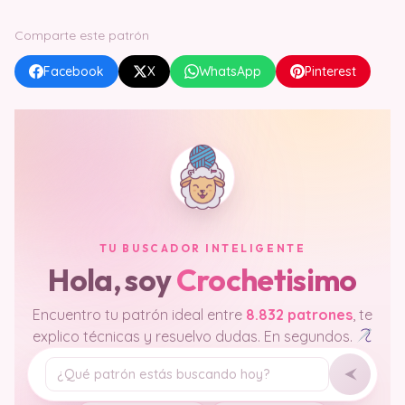
Comparte este patrón
Facebook
X
WhatsApp
Pinterest
TU BUSCADOR INTELIGENTE
Hola, soy
Crochetisimo
Encuentro tu patrón ideal entre
8.832 patrones
, te
explico técnicas y resuelvo dudas. En segundos.
Tu pregunta