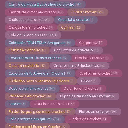
Centro de Mesa Decorativos a crochet
48
Cestas de almacenamiento
Chal a Crochet
123
330
Chalecos en crochet
Chandal a crochet
82
1
Chaquetas en crochet
Cojines
69
102
Cola de Sirena en Crochet
1
Colección TSUM TSUM Amigurumi
Colgantes
16
27
Collar de ganchillo
Conjuntos de ganchillo
17
15
Covertor para Tazas a crochet
Crochet Creativo
33
1
Crochet navideño
Crochet para Principantes
113
41
Cuadros de la Abuela en Crochet
Cuellos en Crochet
49
20
Cuidados para Nuestros Tejedores
Decor
1
4
Decoración en crochet
Delantal en Crochet
344
1
Diademas en crochet
Esponjas de baño en Crochet
49
5
Estolas
Estuches en Crochet
3
32
Faldas largas y cortas a crochet
Flores en crochet
47
156
Free patterns amigurumi
Fundas en Crochet
2194
64
Fundas para Libros en Crochet
3