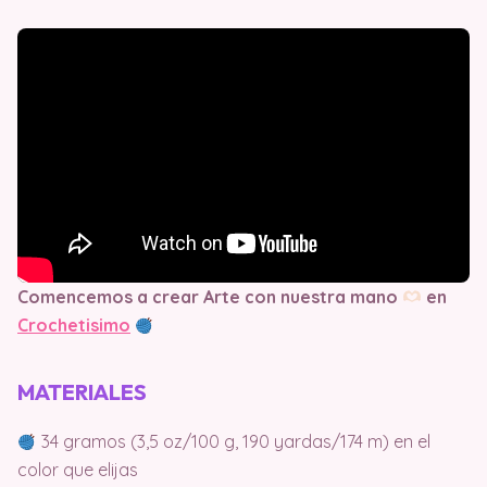
Comencemos a crear Arte con nuestra mano
en
Crochetisimo
MATERIALES
34 gramos (3,5 oz/100 g, 190 yardas/174 m) en el
color que elijas