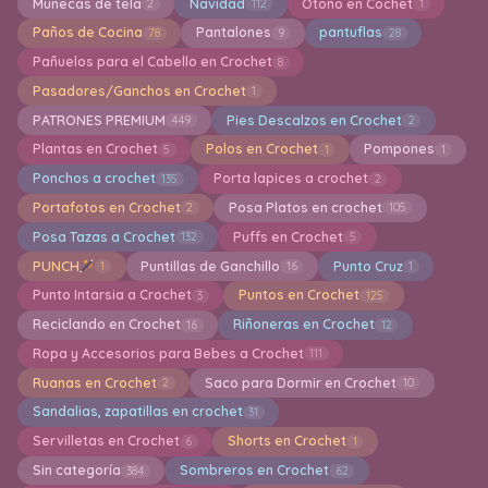
Muñecas de tela
Navidad
Otoño en Cochet
2
112
1
Paños de Cocina
Pantalones
pantuflas
78
9
28
Pañuelos para el Cabello en Crochet
8
Pasadores/Ganchos en Crochet
1
PATRONES PREMIUM
Pies Descalzos en Crochet
449
2
Plantas en Crochet
Polos en Crochet
Pompones
5
1
1
Ponchos a crochet
Porta lapices a crochet
135
2
Portafotos en Crochet
Posa Platos en crochet
2
105
Posa Tazas a Crochet
Puffs en Crochet
132
5
PUNCH
Puntillas de Ganchillo
Punto Cruz
1
16
1
Punto Intarsia a Crochet
Puntos en Crochet
3
125
Reciclando en Crochet
Riñoneras en Crochet
16
12
Ropa y Accesorios para Bebes a Crochet
111
Ruanas en Crochet
Saco para Dormir en Crochet
2
10
Sandalias, zapatillas en crochet
31
Servilletas en Crochet
Shorts en Crochet
6
1
Sin categoría
Sombreros en Crochet
384
62