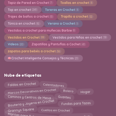
Tapiz de Pared en Crochet
Toallas en crochet
7
6
Top en crochet
Toreras en Crochet
241
6
Trajes de baños a crochet
Trapillo a crochet
13
12
Túnica en crochet
Verano a Crochet
15
1
Vestidos a crochet para muñecas Barbie
8
Vestidos en Crochet
Vestidos para Niñas en crochet
99
19
Videos
Zapatillas y Pantuflas a Cochet
20
41
zapatos para bebés a crochet
36
Crochet Inteligente Consejos y Técnicas
21
Nube de etiquetas
Faldas en Crochet
Calentadores
Marcos Decorativos en Crochet
Bolero
Hogar
Caminos y Centros de Mesa
Guantes
Bisuteria y Joyeria en Crochet
Fundas para Tazas
Grannys Square
Cuellos en Crochet
Ideas en crochet