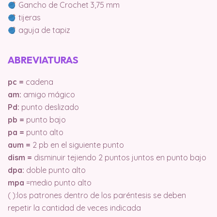
Gancho de Crochet 3,75 mm
tijeras
aguja de tapiz
ABREVIATURAS
pc =
cadena
am:
amigo mágico
Pd:
punto deslizado
pb =
punto bajo
pa =
punto alto
aum =
2 pb en el siguiente punto
dism =
disminuir tejiendo 2 puntos juntos en punto bajo
dpa:
doble punto alto
mpa
=medio punto alto
( ):los patrones dentro de los paréntesis se deben
repetir la cantidad de veces indicada