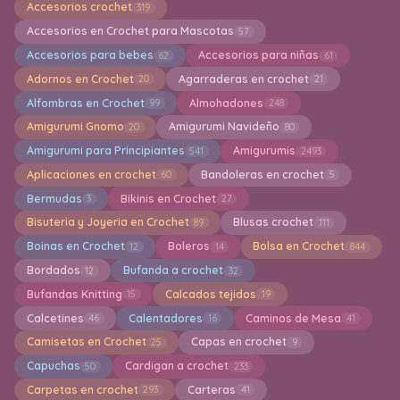
Accesorios crochet
319
Accesorios en Crochet para Mascotas
57
Accesorios para bebes
Accesorios para niñas
62
61
Adornos en Crochet
Agarraderas en crochet
20
21
Alfombras en Crochet
Almohadones
99
248
Amigurumi Gnomo
Amigurumi Navideño
20
80
Amigurumi para Principiantes
Amigurumis
541
2493
Aplicaciones en crochet
Bandoleras en crochet
60
5
Bermudas
Bikinis en Crochet
3
27
Bisuteria y Joyeria en Crochet
Blusas crochet
89
111
Boinas en Crochet
Boleros
Bolsa en Crochet
12
14
844
Bordados
Bufanda a crochet
12
32
Bufandas Knitting
Calcados tejidos
15
19
Calcetines
Calentadores
Caminos de Mesa
46
16
41
Camisetas en Crochet
Capas en crochet
25
9
Capuchas
Cardigan a crochet
50
233
Carpetas en crochet
Carteras
293
41