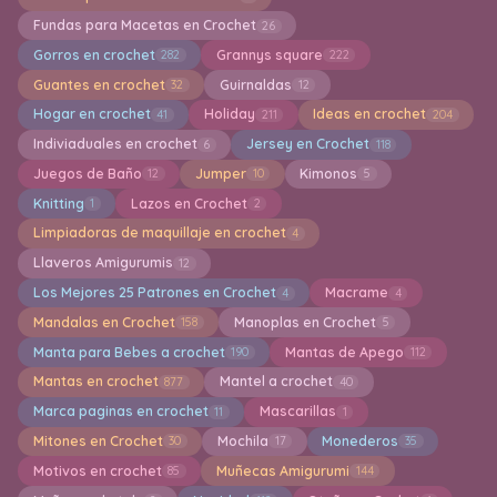
Fundas para Macetas en Crochet
26
Gorros en crochet
Grannys square
282
222
Guantes en crochet
Guirnaldas
32
12
Hogar en crochet
Holiday
Ideas en crochet
41
211
204
Indiviaduales en crochet
Jersey en Crochet
6
118
Juegos de Baño
Jumper
Kimonos
12
10
5
Knitting
Lazos en Crochet
1
2
Limpiadoras de maquillaje en crochet
4
Llaveros Amigurumis
12
Los Mejores 25 Patrones en Crochet
Macrame
4
4
Mandalas en Crochet
Manoplas en Crochet
158
5
Manta para Bebes a crochet
Mantas de Apego
190
112
Mantas en crochet
Mantel a crochet
877
40
Marca paginas en crochet
Mascarillas
11
1
Mitones en Crochet
Mochila
Monederos
30
17
35
Motivos en crochet
Muñecas Amigurumi
85
144