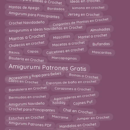
Mantas para Bebes a Crochet
Mantas de Apego
kimono en crochet
Bordados
Amigurumi para Principiantes
Jersey en Crochet
Colgantes de Plantas en Crochet
Crochet Navidadeño
Amigurumis e Ideas Navideñas en Crochet
Almohadas
Mantas a Crochet
Mantel a crochet
Mascotas
Chalecos en crochet
Macetas a crochet
Bufandas
Calcetines en crochet
Capas
Mascarillas
Bikinis
Bisutería en Crochet
Marcapaginas
Amigurumi Patrones Gratis
Accesorios y Ropa para Bebes
Boinas a Crochet
Esponjas de baño en crochet
Lazos en Crochet
Bandolera en Crochet
Corazones a Crochet
Agarraderas en crochet
Bermudas en crochet
Cojines Puf
Amigurumi Navideño
holiday
Chal en Crochet
Crochet para Principiantes
Macrame
Jumper en Crochet
Estuches en Crochet
Mandalas en Crochet
Amigurumi Patrones PDF