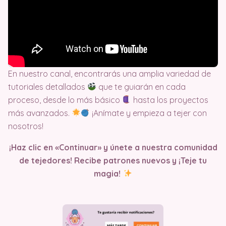
En nuestro canal, encontrarás una amplia variedad de
tutoriales detallados
que te guiarán en cada
proceso, desde lo más básico
hasta los proyectos
más avanzados.
¡Anímate y empieza a tejer con
nosotros!
¡Haz clic en «Continuar» y únete a nuestra comunidad
de tejedores! Recibe patrones nuevos y ¡Teje tu
magia!