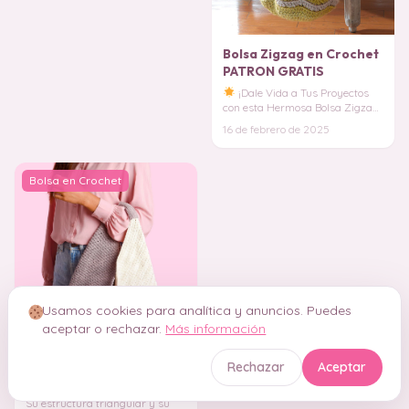
Bolsa Zigzag en Crochet
PATRON GRATIS
¡Dale Vida a Tus Proyectos
con esta Hermosa Bolsa Zigzag
en Crochet!
Si eres amante
16 de febrero de 2025
del arte del
Bolsa en Crochet
Usamos cookies para analítica y anuncios. Puedes
aceptar o rechazar.
Más información
Bolsa Casual Sophie en
Rechazar
Aceptar
Crochet PATRON GRATIS
Su estructura triangular y su