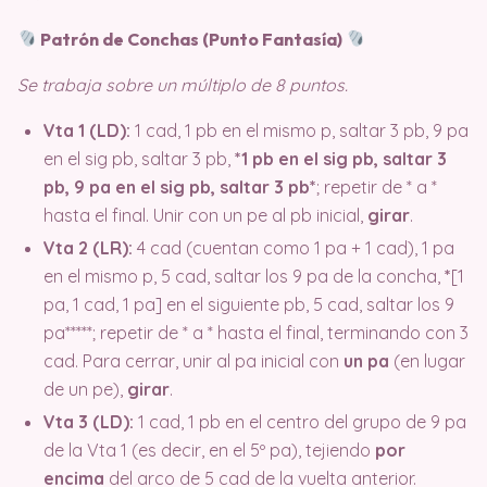
Patrón de Conchas (Punto Fantasía)
Se trabaja sobre un múltiplo de 8 puntos.
Vta 1 (LD):
1 cad, 1 pb en el mismo p, saltar 3 pb, 9 pa
en el sig pb, saltar 3 pb,
*1 pb en el sig pb, saltar 3
pb, 9 pa en el sig pb, saltar 3 pb*
; repetir de * a *
hasta el final. Unir con un pe al pb inicial,
girar
.
Vta 2 (LR):
4 cad (cuentan como 1 pa + 1 cad), 1 pa
en el mismo p, 5 cad, saltar los 9 pa de la concha,
*
[1
pa, 1 cad, 1 pa] en el siguiente pb, 5 cad, saltar los 9
pa*****; repetir de * a * hasta el final, terminando con 3
cad. Para cerrar, unir al pa inicial con
un pa
(en lugar
de un pe),
girar
.
Vta 3 (LD):
1 cad, 1 pb en el centro del grupo de 9 pa
de la Vta 1 (es decir, en el 5º pa), tejiendo
por
encima
del arco de 5 cad de la vuelta anterior.