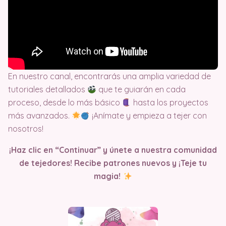
En nuestro canal, encontrarás una amplia variedad de
tutoriales detallados
que te guiarán en cada
proceso, desde lo más básico
hasta los proyectos
más avanzados.
¡Anímate y empieza a tejer con
nosotros!
¡Haz clic en “Continuar” y únete a nuestra comunidad
de tejedores! Recibe patrones nuevos y ¡Teje tu
magia!