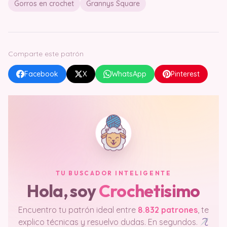
Gorros en crochet
Grannys Square
Comparte este patrón
Facebook
X
WhatsApp
Pinterest
TU BUSCADOR INTELIGENTE
Hola, soy
Crochetisimo
Encuentro tu patrón ideal entre
8.832 patrones
, te
explico técnicas y resuelvo dudas. En segundos.