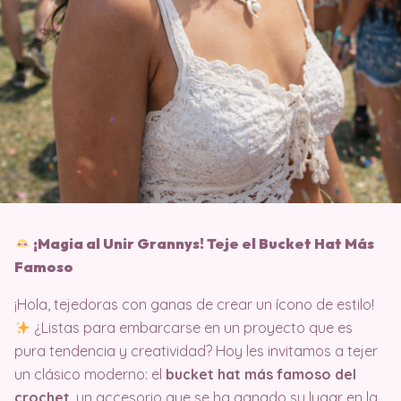
¡Magia al Unir Grannys! Teje el Bucket Hat Más
Famoso
¡Hola, tejedoras con ganas de crear un ícono de estilo!
¿Listas para embarcarse en un proyecto que es
pura tendencia y creatividad? Hoy les invitamos a tejer
un clásico moderno: el
bucket hat más famoso del
crochet
, un accesorio que se ha ganado su lugar en la