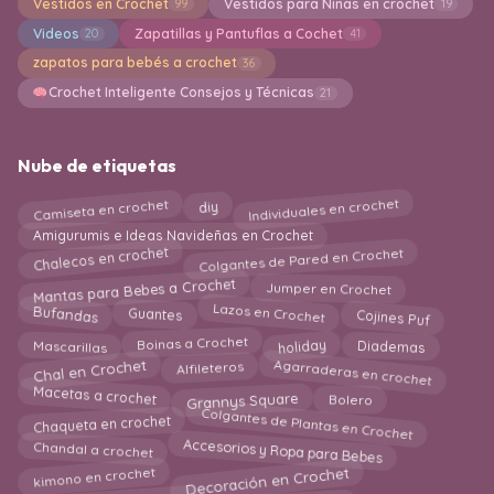
Vestidos en Crochet
Vestidos para Niñas en crochet
99
19
Videos
Zapatillas y Pantuflas a Cochet
20
41
zapatos para bebés a crochet
36
Crochet Inteligente Consejos y Técnicas
21
Nube de etiquetas
Individuales en crochet
Camiseta en crochet
diy
Amigurumis e Ideas Navideñas en Crochet
Colgantes de Pared en Crochet
Chalecos en crochet
Mantas para Bebes a Crochet
Jumper en Crochet
Lazos en Crochet
Cojines Puf
Bufandas
Guantes
holiday
Diademas
Mascarillas
Boinas a Crochet
Agarraderas en crochet
Chal en Crochet
Alfileteros
Macetas a crochet
Grannys Square
Bolero
Colgantes de Plantas en Crochet
Chaqueta en crochet
Accesorios y Ropa para Bebes
Chandal a crochet
kimono en crochet
Decoración en Crochet