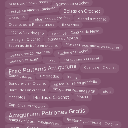
Guía para Principiantes
Gorros en crochet
Cestas de Almacenamiento
Bolsas en Crochet
Calcetines en crochet
Macrame
Mantel a crochet
Crochet para Principiantes
Bordados
Caminos y Centros de Mesa
Crochet Navidadeño
Mantas de Apego
Jersey en Crochet
Marcos Decorativos en Crochet
Esponjas de baño en crochet
Los Mejores 25 Patrones
Faldas en Crochet
Ideas en crochet
Corazones a Crochet
bolso
Free Patterns Amigurumi
Cuellos en Crochet
Bikinis
Calentadores
Almohadas
Aplicaciones en ganchillo
Bandolera en Crochet
Amigurumi Patrones PDF
Bermudas en crochet
blog
Mascotas
MANTA
Mantas a Crochet
Capuchas en crochet
Amigurumi Patrones Gratis
Bisuteria y Joyeria en Crochet
Amigurumi para Principiantes
Juegos de Baño
Cazadora