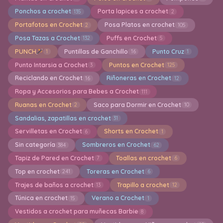
Ponchos a crochet
Porta lapices a crochet
135
2
Portafotos en Crochet
Posa Platos en crochet
2
105
Posa Tazas a Crochet
Puffs en Crochet
132
5
PUNCH
Puntillas de Ganchillo
Punto Cruz
1
16
1
Punto Intarsia a Crochet
Puntos en Crochet
3
125
Reciclando en Crochet
Riñoneras en Crochet
16
12
Ropa y Accesorios para Bebes a Crochet
111
Ruanas en Crochet
Saco para Dormir en Crochet
2
10
Sandalias, zapatillas en crochet
31
Servilletas en Crochet
Shorts en Crochet
6
1
Sin categoría
Sombreros en Crochet
384
62
Tapiz de Pared en Crochet
Toallas en crochet
7
6
Top en crochet
Toreras en Crochet
241
6
Trajes de baños a crochet
Trapillo a crochet
13
12
Túnica en crochet
Verano a Crochet
15
1
Vestidos a crochet para muñecas Barbie
8