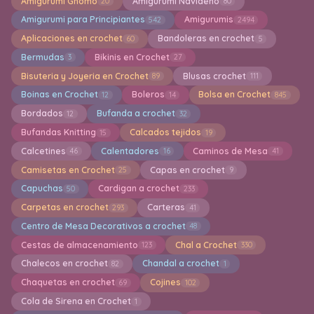
Amigurumi Gnomo
Amigurumi Navideño
20
80
Amigurumi para Principiantes
Amigurumis
542
2494
Aplicaciones en crochet
Bandoleras en crochet
60
5
Bermudas
Bikinis en Crochet
3
27
Bisuteria y Joyeria en Crochet
Blusas crochet
89
111
Boinas en Crochet
Boleros
Bolsa en Crochet
12
14
845
Bordados
Bufanda a crochet
12
32
Bufandas Knitting
Calcados tejidos
15
19
Calcetines
Calentadores
Caminos de Mesa
46
16
41
Camisetas en Crochet
Capas en crochet
25
9
Capuchas
Cardigan a crochet
50
233
Carpetas en crochet
Carteras
293
41
Centro de Mesa Decorativos a crochet
48
Cestas de almacenamiento
Chal a Crochet
123
330
Chalecos en crochet
Chandal a crochet
82
1
Chaquetas en crochet
Cojines
69
102
Cola de Sirena en Crochet
1