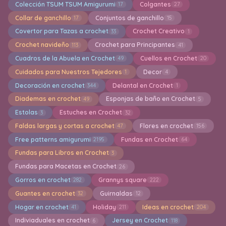
Colección TSUM TSUM Amigurumi
Colgantes
17
27
Collar de ganchillo
Conjuntos de ganchillo
17
15
Covertor para Tazas a crochet
Crochet Creativo
33
1
Crochet navideño
Crochet para Principantes
113
41
Cuadros de la Abuela en Crochet
Cuellos en Crochet
49
20
Cuidados para Nuestros Tejedores
Decor
1
4
Decoración en crochet
Delantal en Crochet
344
1
Diademas en crochet
Esponjas de baño en Crochet
49
5
Estolas
Estuches en Crochet
3
32
Faldas largas y cortas a crochet
Flores en crochet
47
156
Free patterns amigurumi
Fundas en Crochet
2195
64
Fundas para Libros en Crochet
3
Fundas para Macetas en Crochet
26
Gorros en crochet
Grannys square
282
222
Guantes en crochet
Guirnaldas
32
12
Hogar en crochet
Holiday
Ideas en crochet
41
211
204
Indiviaduales en crochet
Jersey en Crochet
6
118