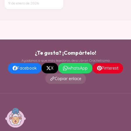
Manta de Rombos en Crochet es
9 de enero de 2026
de esas piezas que
¿Te gusta? ¡Compártelo!
Ayúdanos a que más tejedoras descubran Crochetísimo
Facebook
X
WhatsApp
Pinterest
Copiar enlace