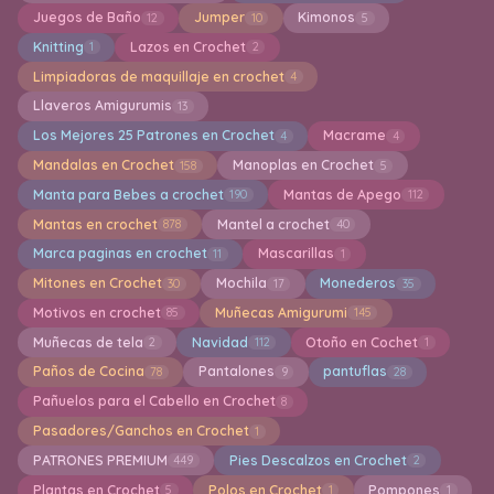
Juegos de Baño
Jumper
Kimonos
12
10
5
Knitting
Lazos en Crochet
1
2
Limpiadoras de maquillaje en crochet
4
Llaveros Amigurumis
13
Los Mejores 25 Patrones en Crochet
Macrame
4
4
Mandalas en Crochet
Manoplas en Crochet
158
5
Manta para Bebes a crochet
Mantas de Apego
190
112
Mantas en crochet
Mantel a crochet
878
40
Marca paginas en crochet
Mascarillas
11
1
Mitones en Crochet
Mochila
Monederos
30
17
35
Motivos en crochet
Muñecas Amigurumi
85
145
Muñecas de tela
Navidad
Otoño en Cochet
2
112
1
Paños de Cocina
Pantalones
pantuflas
78
9
28
Pañuelos para el Cabello en Crochet
8
Pasadores/Ganchos en Crochet
1
PATRONES PREMIUM
Pies Descalzos en Crochet
449
2
Plantas en Crochet
Polos en Crochet
Pompones
5
1
1