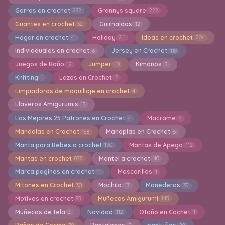
Gorros en crochet
Grannys square
282
222
Guantes en crochet
Guirnaldas
32
12
Hogar en crochet
Holiday
Ideas en crochet
41
211
204
Indiviaduales en crochet
Jersey en Crochet
6
118
Juegos de Baño
Jumper
Kimonos
12
10
5
Knitting
Lazos en Crochet
1
2
Limpiadoras de maquillaje en crochet
4
Llaveros Amigurumis
13
Los Mejores 25 Patrones en Crochet
Macrame
4
4
Mandalas en Crochet
Manoplas en Crochet
158
5
Manta para Bebes a crochet
Mantas de Apego
190
112
Mantas en crochet
Mantel a crochet
878
40
Marca paginas en crochet
Mascarillas
11
1
Mitones en Crochet
Mochila
Monederos
30
17
35
Motivos en crochet
Muñecas Amigurumi
85
145
Muñecas de tela
Navidad
Otoño en Cochet
2
112
1