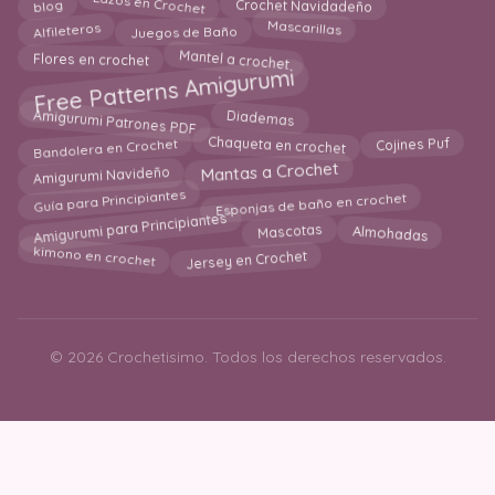
Lazos en Crochet
Crochet Navidadeño
blog
Mascarillas
Alfileteros
Juegos de Baño
Mantel a crochet
Flores en crochet
Free Patterns Amigurumi
Amigurumi Patrones PDF
Diademas
Bandolera en Crochet
Chaqueta en crochet
Cojines Puf
Mantas a Crochet
Amigurumi Navideño
Esponjas de baño en crochet
Guía para Principiantes
Amigurumi para Principiantes
Mascotas
Almohadas
kimono en crochet
Jersey en Crochet
© 2026 Crochetisimo. Todos los derechos reservados.