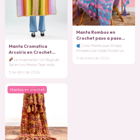
Manta Rombos en
Crochet paso a paso
PATRON GRATIS
¡Una Manta que Atrapa
Manta Cromatica
Miradas con Cada Punto! La
Arcoíris en Crochet
Manta de Rombos en Crochet es
PATRON GRATIS
9 de enero de 2026
La Inspiración: Un Rayo de
de esas piezas que
Sol en tus Manos Tejer esta
manta es como capturar un
5 de abril de 2026
arcoíris y conver
Mantas en crochet