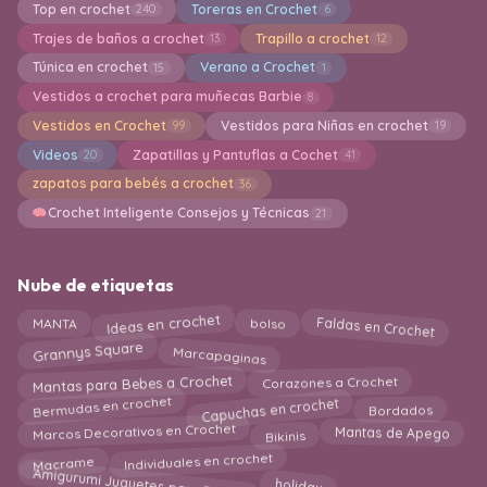
Top en crochet
Toreras en Crochet
240
6
Trajes de baños a crochet
Trapillo a crochet
13
12
Túnica en crochet
Verano a Crochet
15
1
Vestidos a crochet para muñecas Barbie
8
Vestidos en Crochet
Vestidos para Niñas en crochet
99
19
Videos
Zapatillas y Pantuflas a Cochet
20
41
zapatos para bebés a crochet
36
Crochet Inteligente Consejos y Técnicas
21
Nube de etiquetas
Ideas en crochet
Faldas en Crochet
MANTA
bolso
Marcapaginas
Grannys Square
Mantas para Bebes a Crochet
Corazones a Crochet
Bermudas en crochet
Capuchas en crochet
Bordados
Marcos Decorativos en Crochet
Bikinis
Mantas de Apego
Macrame
Individuales en crochet