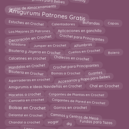
Amigurumi Juguetes para Bebes
holiday
Cestas de Almacenamiento
Amigurumi Patrones Gratis
Estuches en Crochet
Calentadores
Bufandas
Capas
Los Mejores 25 Patrones
Aplicaciones en ganchillo
Decoración en Crochet
Crochet para Principantes
Cazadora
Alfombras
Jumper en Crochet
Cuellos en Crochet
Bisuteria y Joyeria en Crochet
Bolero
Chalecos en crochet
Calcetines en crochet
Mandalas en Crochet
Crochet para Principiantes
Bisutería en Crochet
Boinas a Crochet
Guantes
Accesorios y Ropa para Bebes
Agarraderas en crochet
Chal en Crochet
Amigurumis e Ideas Navideñas en Crochet
Macetas a crochet
Colgantes de Plantas en Crochet
Colgantes de Pared en Crochet
Camiseta en crochet
Bolsas en Crochet
Gorros en crochet
Caminos y Centros de Mesa
Delantal en Crochet
Fundas para Tazas
diy
Hogar
Chandal a crochet