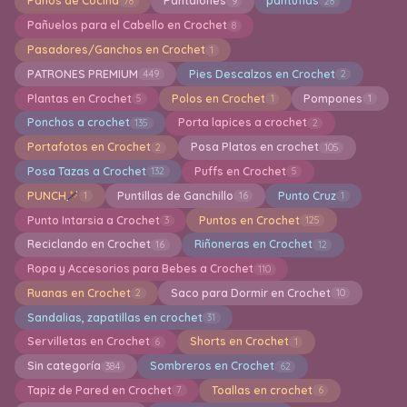
Paños de Cocina
Pantalones
pantuflas
78
9
28
Pañuelos para el Cabello en Crochet
8
Pasadores/Ganchos en Crochet
1
PATRONES PREMIUM
Pies Descalzos en Crochet
449
2
Plantas en Crochet
Polos en Crochet
Pompones
5
1
1
Ponchos a crochet
Porta lapices a crochet
135
2
Portafotos en Crochet
Posa Platos en crochet
2
105
Posa Tazas a Crochet
Puffs en Crochet
132
5
PUNCH
Puntillas de Ganchillo
Punto Cruz
1
16
1
Punto Intarsia a Crochet
Puntos en Crochet
3
125
Reciclando en Crochet
Riñoneras en Crochet
16
12
Ropa y Accesorios para Bebes a Crochet
110
Ruanas en Crochet
Saco para Dormir en Crochet
2
10
Sandalias, zapatillas en crochet
31
Servilletas en Crochet
Shorts en Crochet
6
1
Sin categoría
Sombreros en Crochet
384
62
Tapiz de Pared en Crochet
Toallas en crochet
7
6