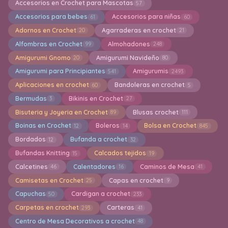
Accesorios en Crochet para Mascotas
57
Accesorios para bebes
Accesorios para niñas
61
60
Adornos en Crochet
Agarraderas en crochet
20
21
Alfombras en Crochet
Almohadones
99
248
Amigurumi Gnomo
Amigurumi Navideño
20
80
Amigurumi para Principiantes
Amigurumis
541
2493
Aplicaciones en crochet
Bandoleras en crochet
60
5
Bermudas
Bikinis en Crochet
3
27
Bisuteria y Joyeria en Crochet
Blusas crochet
89
111
Boinas en Crochet
Boleros
Bolsa en Crochet
12
14
845
Bordados
Bufanda a crochet
12
32
Bufandas Knitting
Calcados tejidos
15
19
Calcetines
Calentadores
Caminos de Mesa
46
16
41
Camisetas en Crochet
Capas en crochet
25
9
Capuchas
Cardigan a crochet
50
233
Carpetas en crochet
Carteras
293
41
Centro de Mesa Decorativos a crochet
48