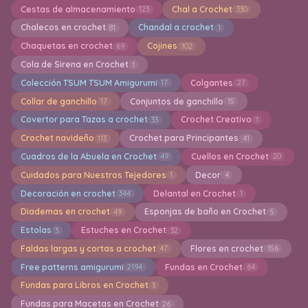
Cestas de almacenamiento
Chal a Crochet
123
330
Chalecos en crochet
Chandal a crochet
81
1
Chaquetas en crochet
Cojines
69
102
Cola de Sirena en Crochet
1
Colección TSUM TSUM Amigurumi
Colgantes
17
27
Collar de ganchillo
Conjuntos de ganchillo
17
15
Covertor para Tazas a crochet
Crochet Creativo
33
1
Crochet navideño
Crochet para Principantes
113
41
Cuadros de la Abuela en Crochet
Cuellos en Crochet
49
20
Cuidados para Nuestros Tejedores
Decor
1
4
Decoración en crochet
Delantal en Crochet
344
1
Diademas en crochet
Esponjas de baño en Crochet
49
5
Estolas
Estuches en Crochet
3
32
Faldas largas y cortas a crochet
Flores en crochet
47
156
Free patterns amigurumi
Fundas en Crochet
2194
64
Fundas para Libros en Crochet
3
Fundas para Macetas en Crochet
26