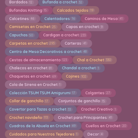
Bordados
Bufanda a crochet
12
32
Bufandas Knitting
Calcados tejidos
15
19
Calcetines
Calentadores
Caminos de Mesa
46
16
41
Camisetas en Crochet
Capas en crochet
25
9
Capuchas
Cardigan a crochet
50
233
Carpetas en crochet
Carteras
293
41
Centro de Mesa Decorativos a crochet
48
Cestas de almacenamiento
Chal a Crochet
123
330
Chalecos en crochet
Chandal a crochet
81
1
Chaquetas en crochet
Cojines
69
102
Cola de Sirena en Crochet
1
Colección TSUM TSUM Amigurumi
Colgantes
17
27
Collar de ganchillo
Conjuntos de ganchillo
17
15
Covertor para Tazas a crochet
Crochet Creativo
33
1
Crochet navideño
Crochet para Principantes
113
41
Cuadros de la Abuela en Crochet
Cuellos en Crochet
49
20
Cuidados para Nuestros Tejedores
Decor
1
4