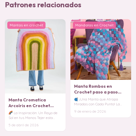
Patrones relacionados
Mantas en crochet
Mandalas en Crochet
Manta Rombos en
Crochet paso a paso
PATRON GRATIS
¡Una Manta que Atrapa
Manta Cromatica
Miradas con Cada Punto! La
Arcoíris en Crochet
Manta de Rombos en Crochet es
PATRON GRATIS
9 de enero de 2026
La Inspiración: Un Rayo de
de esas piezas que
Sol en tus Manos Tejer esta
manta es como capturar un
5 de abril de 2026
arcoíris y conver