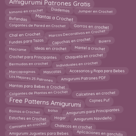
Amigurumi Patrones Gratis
kimono en crochet
Diademas
Jumper en Crochet
Mantas a Crochet
Bufandas
Colgantes de Pared en Crochet
Gorros en crochet
Marcos Decorativos en Crochet
Chal en Crochet
Capuchas en crochet
Fundas para Tazas
Bolero
Ideas en crochet
Mantel a crochet
Macrame
Chaqueta en crochet
Crochet para Principantes
Individuales en crochet
Bermudas en crochet
Mascotas
Marcapaginas
Accesorios y Ropa para Bebes
Los Mejores 25 Patrones
Amigurumi Patrones PDF
Mantas para Bebes a Crochet
Calcetines en crochet
Colgantes de Plantas en Crochet
Free Patterns Amigurumi
Cojines Puf
Amigurumi para Principiantes
Boinas a Crochet
bolso
Estuches en Crochet
Amigurumi Navideño
Hogar
Chalecos en crochet
Camiseta en crochet
Aplicaciones en ganchillo
Amigurumi Juguetes para Bebes