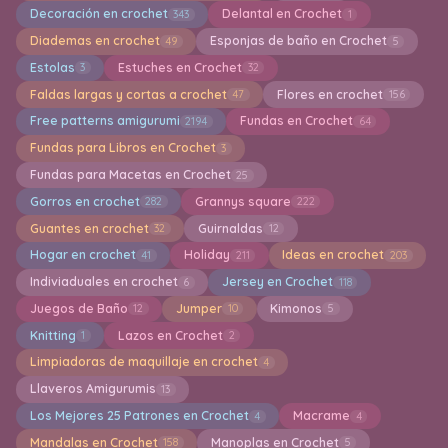
Decoración en crochet
Delantal en Crochet
343
1
Diademas en crochet
Esponjas de baño en Crochet
49
5
Estolas
Estuches en Crochet
3
32
Faldas largas y cortas a crochet
Flores en crochet
47
156
Free patterns amigurumi
Fundas en Crochet
2194
64
Fundas para Libros en Crochet
3
Fundas para Macetas en Crochet
25
Gorros en crochet
Grannys square
282
222
Guantes en crochet
Guirnaldas
32
12
Hogar en crochet
Holiday
Ideas en crochet
41
211
203
Indiviaduales en crochet
Jersey en Crochet
6
118
Juegos de Baño
Jumper
Kimonos
12
10
5
Knitting
Lazos en Crochet
1
2
Limpiadoras de maquillaje en crochet
4
Llaveros Amigurumis
13
Los Mejores 25 Patrones en Crochet
Macrame
4
4
Mandalas en Crochet
Manoplas en Crochet
158
5