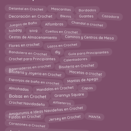
Mascarillas
Delantal en Crochet
Bordados
Guantes
Cazadora
Bikinis
Decoración en Crochet
Chandal a crochet
Juegos de Baño
Alfombras
Cuellos en Crochet
holiday
blog
Caminos y Centros de Mesa
Cestas de Almacenamiento
Flores en crochet
Lazos en Crochet
Bandolera en Crochet
Guía para Principiantes
diy
Calentadores
Crochet para Principiantes
Agarraderas en crochet
Bisutería en Crochet
Bisuteria y Joyeria en Crochet
Macetas a crochet
Esponjas de baño en crochet
Mantas de Apego
Mandalas en Crochet
Almohadas
Capas
Grannys Square
Bolsas en Crochet
Crochet Navidadeño
Alfileteros
Amigurumis e Ideas Navideñas en Crochet
Jersey en Crochet
MANTA
Faldas en Crochet
Corazones a Crochet