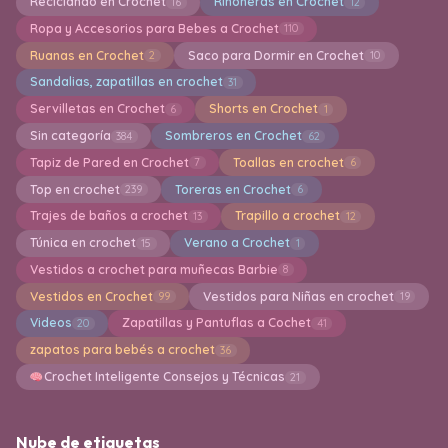
Reciclando en Crochet
Riñoneras en Crochet
16
12
Ropa y Accesorios para Bebes a Crochet
110
Ruanas en Crochet
Saco para Dormir en Crochet
2
10
Sandalias, zapatillas en crochet
31
Servilletas en Crochet
Shorts en Crochet
6
1
Sin categoría
Sombreros en Crochet
384
62
Tapiz de Pared en Crochet
Toallas en crochet
7
6
Top en crochet
Toreras en Crochet
239
6
Trajes de baños a crochet
Trapillo a crochet
13
12
Túnica en crochet
Verano a Crochet
15
1
Vestidos a crochet para muñecas Barbie
8
Vestidos en Crochet
Vestidos para Niñas en crochet
99
19
Videos
Zapatillas y Pantuflas a Cochet
20
41
zapatos para bebés a crochet
36
Crochet Inteligente Consejos y Técnicas
21
Nube de etiquetas