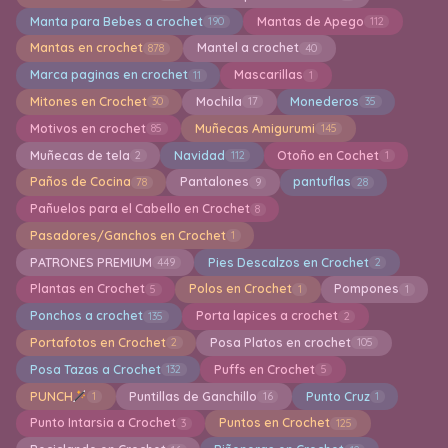
Manta para Bebes a crochet
Mantas de Apego
190
112
Mantas en crochet
Mantel a crochet
878
40
Marca paginas en crochet
Mascarillas
11
1
Mitones en Crochet
Mochila
Monederos
30
17
35
Motivos en crochet
Muñecas Amigurumi
85
145
Muñecas de tela
Navidad
Otoño en Cochet
2
112
1
Paños de Cocina
Pantalones
pantuflas
78
9
28
Pañuelos para el Cabello en Crochet
8
Pasadores/Ganchos en Crochet
1
PATRONES PREMIUM
Pies Descalzos en Crochet
449
2
Plantas en Crochet
Polos en Crochet
Pompones
5
1
1
Ponchos a crochet
Porta lapices a crochet
135
2
Portafotos en Crochet
Posa Platos en crochet
2
105
Posa Tazas a Crochet
Puffs en Crochet
132
5
PUNCH
Puntillas de Ganchillo
Punto Cruz
1
16
1
Punto Intarsia a Crochet
Puntos en Crochet
3
125