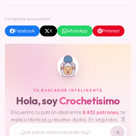
Comparte este patrón
Facebook
X
WhatsApp
Pinterest
TU BUSCADOR INTELIGENTE
Hola, soy
Crochetisimo
Encuentro tu patrón ideal entre
8.832 patrones
, te
explico técnicas y resuelvo dudas. En segundos.
Tu pregunta