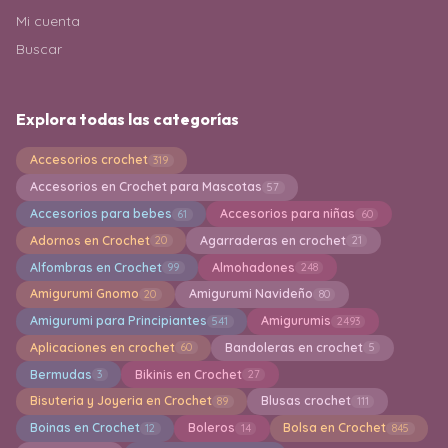
Mi cuenta
Buscar
Explora todas las categorías
Accesorios crochet
319
Accesorios en Crochet para Mascotas
57
Accesorios para bebes
Accesorios para niñas
61
60
Adornos en Crochet
Agarraderas en crochet
20
21
Alfombras en Crochet
Almohadones
99
248
Amigurumi Gnomo
Amigurumi Navideño
20
80
Amigurumi para Principiantes
Amigurumis
541
2493
Aplicaciones en crochet
Bandoleras en crochet
60
5
Bermudas
Bikinis en Crochet
3
27
Bisuteria y Joyeria en Crochet
Blusas crochet
89
111
Boinas en Crochet
Boleros
Bolsa en Crochet
12
14
845