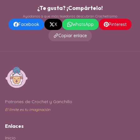
¿Te gusta? ¡Compártelo!
Ayúdanos a que más tejedoras descubran Crochetísimo
Facebook
X
WhatsApp
Pinterest
Copiar enlace
Patrones de Crochet y Ganchillo
El límite es tu imaginación
Enlaces
Inicio