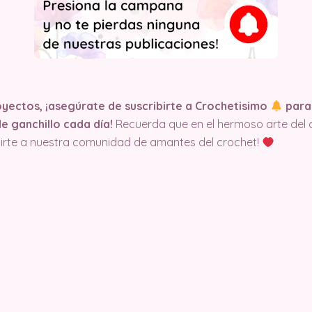
yectos, ¡asegúrate de suscribirte a Crochetisimo
para 
e ganchillo cada día!
Recuerda que en el hermoso arte del cr
nirte a nuestra comunidad de amantes del crochet!