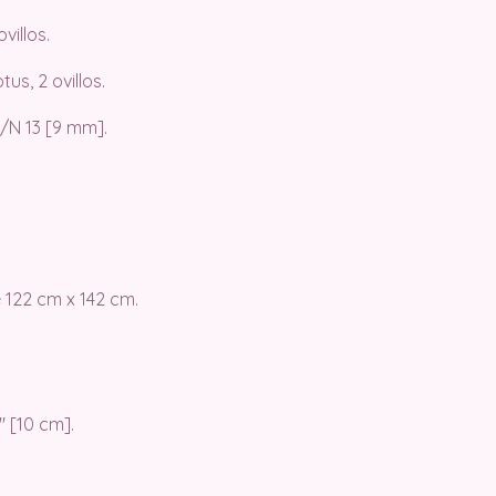
villos.
us, 2 ovillos.
N 13 [9 mm].
 122 cm x 142 cm.
″ [10 cm].