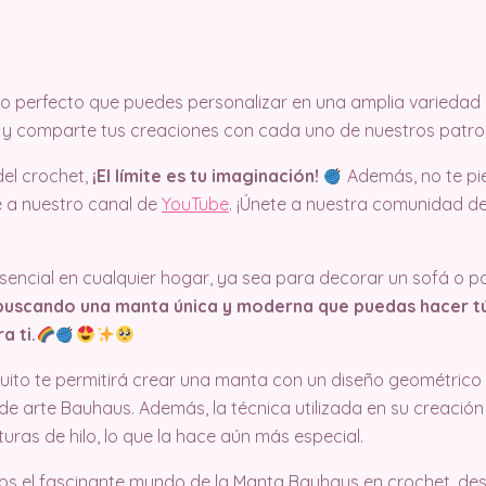
eño perfecto que puedes personalizar en una amplia variedad 
y comparte tus creaciones con cada uno de nuestros patron
el crochet,
¡El límite es tu imaginación!
Además, no te pi
te a nuestro canal de
YouTube
. ¡Únete a nuestra comunidad d
encial en cualquier hogar, ya sea para decorar un sofá o pa
 buscando una manta única y moderna que puedas hacer t
a ti.
uito te permitirá crear una manta con un diseño geométrico
 de arte Bauhaus. Además, la técnica utilizada en su creación
turas de hilo, lo que la hace aún más especial.
mos el fascinante mundo de la Manta Bauhaus en crochet, des