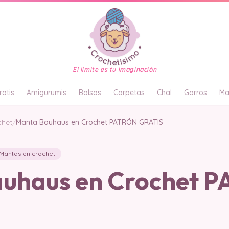
El límite es tu imaginación
atis
Amigurumis
Bolsas
Carpetas
Chal
Gorros
Ma
chet
/
Manta Bauhaus en Crochet PATRÓN GRATIS
Mantas en crochet
uhaus en Crochet 