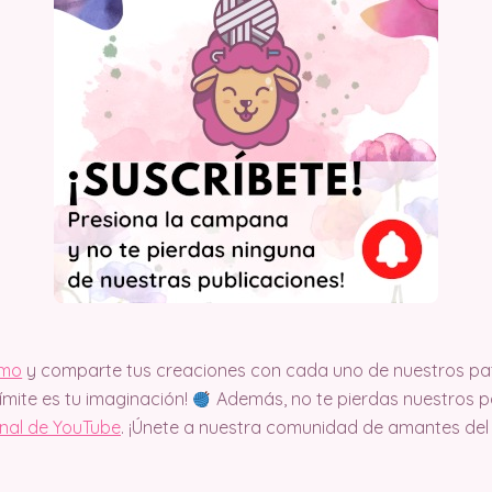
imo
y comparte tus creaciones con cada uno de nuestros pat
límite es tu imaginación!
Además, no te pierdas nuestros pa
anal de YouTube
. ¡Únete a nuestra comunidad de amantes del