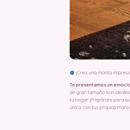
¡Crea una manta impresi
Te presentamos un emocio
de gran tamaño son ideales 
tu hogar. ¡Prepárate para s
única con tus propias mano