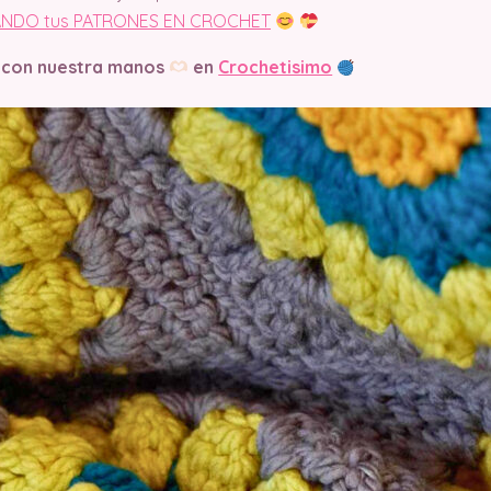
NDO tus PATRONES EN CROCHET
 con nuestra manos
en
Crochetisimo