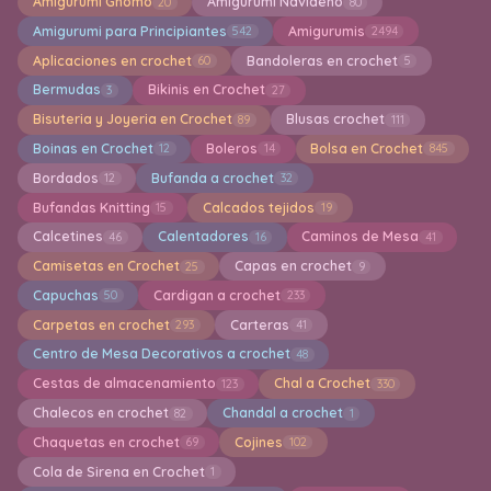
Amigurumi Gnomo
Amigurumi Navideño
20
80
Amigurumi para Principiantes
Amigurumis
542
2494
Aplicaciones en crochet
Bandoleras en crochet
60
5
Bermudas
Bikinis en Crochet
3
27
Bisuteria y Joyeria en Crochet
Blusas crochet
89
111
Boinas en Crochet
Boleros
Bolsa en Crochet
12
14
845
Bordados
Bufanda a crochet
12
32
Bufandas Knitting
Calcados tejidos
15
19
Calcetines
Calentadores
Caminos de Mesa
46
16
41
Camisetas en Crochet
Capas en crochet
25
9
Capuchas
Cardigan a crochet
50
233
Carpetas en crochet
Carteras
293
41
Centro de Mesa Decorativos a crochet
48
Cestas de almacenamiento
Chal a Crochet
123
330
Chalecos en crochet
Chandal a crochet
82
1
Chaquetas en crochet
Cojines
69
102
Cola de Sirena en Crochet
1