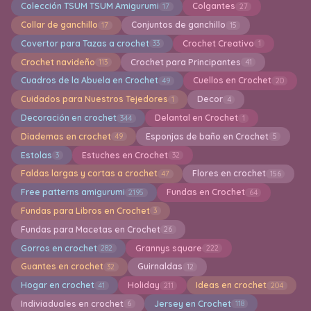
Colección TSUM TSUM Amigurumi
Colgantes
17
27
Collar de ganchillo
Conjuntos de ganchillo
17
15
Covertor para Tazas a crochet
Crochet Creativo
33
1
Crochet navideño
Crochet para Principantes
113
41
Cuadros de la Abuela en Crochet
Cuellos en Crochet
49
20
Cuidados para Nuestros Tejedores
Decor
1
4
Decoración en crochet
Delantal en Crochet
344
1
Diademas en crochet
Esponjas de baño en Crochet
49
5
Estolas
Estuches en Crochet
3
32
Faldas largas y cortas a crochet
Flores en crochet
47
156
Free patterns amigurumi
Fundas en Crochet
2195
64
Fundas para Libros en Crochet
3
Fundas para Macetas en Crochet
26
Gorros en crochet
Grannys square
282
222
Guantes en crochet
Guirnaldas
32
12
Hogar en crochet
Holiday
Ideas en crochet
41
211
204
Indiviaduales en crochet
Jersey en Crochet
6
118