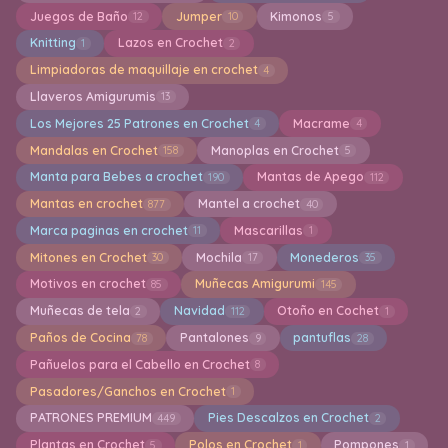
Juegos de Baño
Jumper
Kimonos
12
10
5
Knitting
Lazos en Crochet
1
2
Limpiadoras de maquillaje en crochet
4
Llaveros Amigurumis
13
Los Mejores 25 Patrones en Crochet
Macrame
4
4
Mandalas en Crochet
Manoplas en Crochet
158
5
Manta para Bebes a crochet
Mantas de Apego
190
112
Mantas en crochet
Mantel a crochet
877
40
Marca paginas en crochet
Mascarillas
11
1
Mitones en Crochet
Mochila
Monederos
30
17
35
Motivos en crochet
Muñecas Amigurumi
85
145
Muñecas de tela
Navidad
Otoño en Cochet
2
112
1
Paños de Cocina
Pantalones
pantuflas
78
9
28
Pañuelos para el Cabello en Crochet
8
Pasadores/Ganchos en Crochet
1
PATRONES PREMIUM
Pies Descalzos en Crochet
449
2
Plantas en Crochet
Polos en Crochet
Pompones
5
1
1