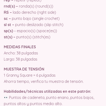
rep –
repetir (repeat)
rnd(s) –
ronda(s) (round(s))
RS –
lado derecho (right side)
sc –
punto bajo (single crochet)
sl st –
punto deslizado (slip stitch)
sp(s)
– espacio(s) (space(es))
st(s) –
punto(s) (stitch(es)
MEDIDAS FINALES
Ancho: 38 pulgadas
Largo: 38 pulgadas
MUESTRA DE TENSIÓN
1 Granny Square = 6 pulgadas
Ahorra tiempo, verifica tu muestra de tensión.
Habilidades/técnicas utilizadas en este patrón:
Puntos de cadeneta, punto enano, puntos bajos,
puntos altos y puntos medio alto.