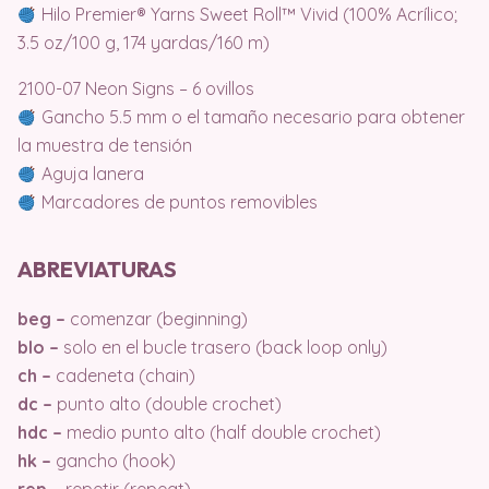
Hilo Premier® Yarns Sweet Roll™ Vivid (100% Acrílico;
3.5 oz/100 g, 174 yardas/160 m)
2100-07 Neon Signs – 6 ovillos
Gancho 5.5 mm o el tamaño necesario para obtener
la muestra de tensión
Aguja lanera
Marcadores de puntos removibles
ABREVIATURAS
beg –
comenzar (beginning)
blo –
solo en el bucle trasero (back loop only)
ch –
cadeneta (chain)
dc –
punto alto (double crochet)
hdc –
medio punto alto (half double crochet)
hk –
gancho (hook)