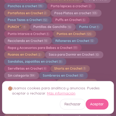
Ponchos a crochet
Porta lapices a crochet
135
2
Portafotos en Crochet
Posa Platos en crochet
2
105
Posa Tazas a Crochet
Puffs en Crochet
132
5
PUNCH
Puntillas de Ganchillo
Punto Cruz
1
16
1
Punto Intarsia a Crochet
Puntos en Crochet
3
125
Reciclando en Crochet
Riñoneras en Crochet
16
12
Ropa y Accesorios para Bebes a Crochet
111
Ruanas en Crochet
Saco para Dormir en Crochet
2
10
Sandalias, zapatillas en crochet
31
Servilletas en Crochet
Shorts en Crochet
6
1
Sin categoría
Sombreros en Crochet
384
62
Tapiz de Pared en Crochet
Toallas en crochet
7
6
Usamos cookies para analítica y anuncios. Puedes
Top en crochet
Toreras en Crochet
241
6
aceptar o rechazar.
Más información
Trajes de baños a crochet
Trapillo a crochet
13
12
Túnica en crochet
Verano a Crochet
15
1
Rechazar
Aceptar
Vestidos a crochet para muñecas Barbie
8