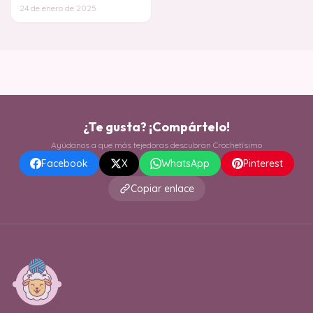
ayudará a tejer esta manta
24 de enero de 2025
rápidamente
¿Te gusta? ¡Compártelo!
Ayúdanos a que más tejedoras descubran Crochetísimo
Facebook
X
WhatsApp
Pinterest
Copiar enlace