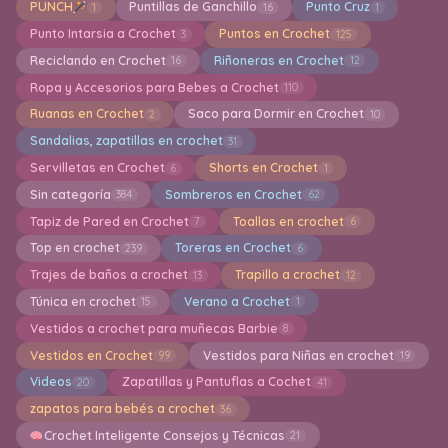
PUNCH
Puntillas de Ganchillo
Punto Cruz
1
16
1
Punto Intarsia a Crochet
Puntos en Crochet
3
125
Reciclando en Crochet
Riñoneras en Crochet
16
12
Ropa y Accesorios para Bebes a Crochet
110
Ruanas en Crochet
Saco para Dormir en Crochet
2
10
Sandalias, zapatillas en crochet
31
Servilletas en Crochet
Shorts en Crochet
6
1
Sin categoría
Sombreros en Crochet
384
62
Tapiz de Pared en Crochet
Toallas en crochet
7
6
Top en crochet
Toreras en Crochet
239
6
Trajes de baños a crochet
Trapillo a crochet
13
12
Túnica en crochet
Verano a Crochet
15
1
Vestidos a crochet para muñecas Barbie
8
Vestidos en Crochet
Vestidos para Niñas en crochet
99
19
Videos
Zapatillas y Pantuflas a Cochet
20
41
zapatos para bebés a crochet
36
Crochet Inteligente Consejos y Técnicas
21