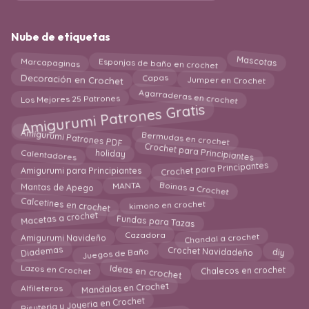
Nube de etiquetas
Esponjas de baño en crochet
Mascotas
Marcapaginas
Jumper en Crochet
Capas
Decoración en Crochet
Agarraderas en crochet
Los Mejores 25 Patrones
Amigurumi Patrones Gratis
Amigurumi Patrones PDF
Bermudas en crochet
Crochet para Principiantes
Calentadores
holiday
Crochet para Principantes
Amigurumi para Principiantes
Boinas a Crochet
MANTA
Mantas de Apego
Calcetines en crochet
kimono en crochet
Fundas para Tazas
Macetas a crochet
Chandal a crochet
Cazadora
Amigurumi Navideño
Diademas
Crochet Navidadeño
diy
Juegos de Baño
Chalecos en crochet
Ideas en crochet
Lazos en Crochet
Alfileteros
Mandalas en Crochet
Bisuteria y Joyeria en Crochet