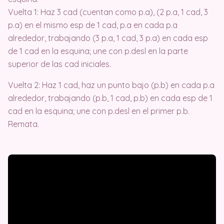
Vuelta 1: Haz 3 cad (cuentan como p.a), (2 p.a, 1 cad, 3
p.a) en el mismo esp de 1 cad, p.a en cada p.a
alrededor, trabajando (3 p.a, 1 cad, 3 p.a) en cada esp
de 1 cad en la esquina; une con p.desl en la parte
superior de las cad iniciales.
Vuelta 2: Haz 1 cad, haz un punto bajo (p.b) en cada p.a
alrededor, trabajando (p.b, 1 cad, p.b) en cada esp de 1
cad en la esquina; une con p.desl en el primer p.b.
Remata.