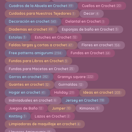
Cuadros de la Abuela en Crochet
Cuellos en Crochet
49
20
Cuidados para Nuestros Tejedores
Decor
1
4
Decoración en crochet
Delantal en Crochet
343
1
Diademas en crochet
Esponjas de baño en Crochet
49
5
Estolas
Estuches en Crochet
3
32
Faldas largas y cortas a crochet
Flores en crochet
47
156
Free patterns amigurumi
Fundas en Crochet
2194
64
Fundas para Libros en Crochet
3
Fundas para Macetas en Crochet
25
Gorros en crochet
Grannys square
282
222
Guantes en crochet
Guirnaldas
32
12
Hogar en crochet
Holiday
Ideas en crochet
41
211
203
Indiviaduales en crochet
Jersey en Crochet
6
118
Juegos de Baño
Jumper
Kimonos
12
10
5
Knitting
Lazos en Crochet
1
2
Limpiadoras de maquillaje en crochet
4
Llaveros Amigurumis
13