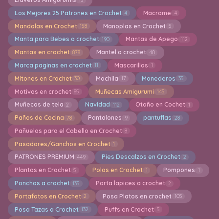
Los Mejores 25 Patrones en Crochet
Macrame
4
4
Mandalas en Crochet
Manoplas en Crochet
158
5
Manta para Bebes a crochet
Mantas de Apego
190
112
Mantas en crochet
Mantel a crochet
878
40
Marca paginas en crochet
Mascarillas
11
1
Mitones en Crochet
Mochila
Monederos
30
17
35
Motivos en crochet
Muñecas Amigurumi
85
145
Muñecas de tela
Navidad
Otoño en Cochet
2
112
1
Paños de Cocina
Pantalones
pantuflas
78
9
28
Pañuelos para el Cabello en Crochet
8
Pasadores/Ganchos en Crochet
1
PATRONES PREMIUM
Pies Descalzos en Crochet
449
2
Plantas en Crochet
Polos en Crochet
Pompones
5
1
1
Ponchos a crochet
Porta lapices a crochet
135
2
Portafotos en Crochet
Posa Platos en crochet
2
105
Posa Tazas a Crochet
Puffs en Crochet
132
5