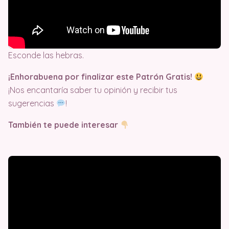
Esconde las hebras.
¡Enhorabuena por finalizar este Patrón Gratis!
¡Nos encantaría saber tu opinión y recibir tus
sugerencias
!
También te puede interesar