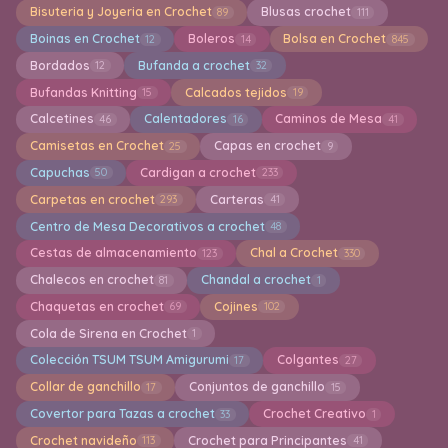
Bisuteria y Joyeria en Crochet
Blusas crochet
89
111
Boinas en Crochet
Boleros
Bolsa en Crochet
12
14
845
Bordados
Bufanda a crochet
12
32
Bufandas Knitting
Calcados tejidos
15
19
Calcetines
Calentadores
Caminos de Mesa
46
16
41
Camisetas en Crochet
Capas en crochet
25
9
Capuchas
Cardigan a crochet
50
233
Carpetas en crochet
Carteras
293
41
Centro de Mesa Decorativos a crochet
48
Cestas de almacenamiento
Chal a Crochet
123
330
Chalecos en crochet
Chandal a crochet
81
1
Chaquetas en crochet
Cojines
69
102
Cola de Sirena en Crochet
1
Colección TSUM TSUM Amigurumi
Colgantes
17
27
Collar de ganchillo
Conjuntos de ganchillo
17
15
Covertor para Tazas a crochet
Crochet Creativo
33
1
Crochet navideño
Crochet para Principantes
113
41