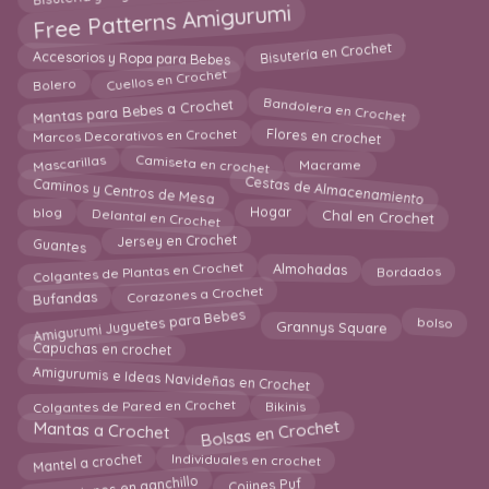
Free Patterns Amigurumi
Bisutería en Crochet
Accesorios y Ropa para Bebes
Cuellos en Crochet
Bolero
Bandolera en Crochet
Mantas para Bebes a Crochet
Flores en crochet
Marcos Decorativos en Crochet
Mascarillas
Camiseta en crochet
Macrame
Cestas de Almacenamiento
Caminos y Centros de Mesa
Delantal en Crochet
Chal en Crochet
blog
Hogar
Guantes
Jersey en Crochet
Colgantes de Plantas en Crochet
Almohadas
Bordados
Corazones a Crochet
Bufandas
Amigurumi Juguetes para Bebes
Grannys Square
bolso
Capuchas en crochet
Amigurumis e Ideas Navideñas en Crochet
Colgantes de Pared en Crochet
Bikinis
Bolsas en Crochet
Mantas a Crochet
Mantel a crochet
Individuales en crochet
Aplicaciones en ganchillo
Cojines Puf