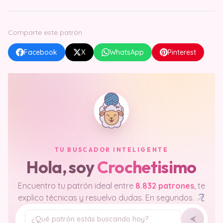
Comparte este patrón
Facebook
X
WhatsApp
Pinterest
TU BUSCADOR INTELIGENTE
Hola, soy
Crochetisimo
Encuentro tu patrón ideal entre
8.832 patrones
, te
explico técnicas y resuelvo dudas. En segundos.