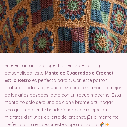
Si te encantan los proyectos llenos de color y
personalidad, esta
Manta de Cuadrados a Crochet
Estilo Retro
es perfecta para ti. Con este patrón
gratuito, podrás tejer una pieza que rememora lo mejor
de los años pasados, pero con un toque moderno. Esta
manta no solo será una adición vibrante a tu hogar,
sino que también te brindará horas de relajación
mientras disfrutas del arte del crochet. ¡Es el momento
perfecto para empezar este viaje al pasado!