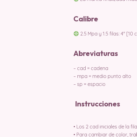
Calibre
2.5 Mpa y 1.5 filas: 4″ [10
Abreviaturas
– cad = cadena
– mpa = medio punto alto
– sp = espacio
Instrucciones
• Los 2 cad iniciales de la 
• Para cambiar de color, tra