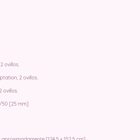
 ovillos.
ation, 2 ovillos.
 ovillos.
/50 [25 mm]
 aproximadamente [124.5 x 152.5 cm].