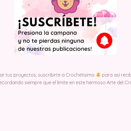
r tus proyectos, suscribirte a Crochetisimo
para así recib
Recordando siempre que el límite en este hermoso Arte del Cr