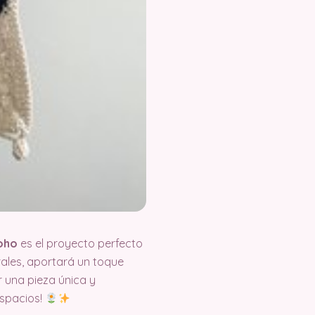
boho
es el proyecto perfecto
rales, aportará un toque
r una pieza única y
espacios!