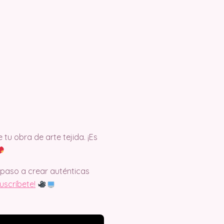
 tu obra de arte tejida. ¡Es
paso a crear auténticas
uscríbete!