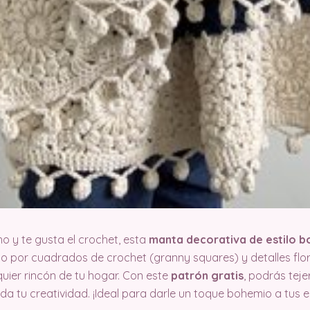
ho y te gusta el crochet, esta
manta decorativa de estilo 
to por cuadrados de crochet (granny squares) y detalles flo
uier rincón de tu hogar. Con este
patrón gratis
, podrás teje
da tu creatividad. ¡Ideal para darle un toque bohemio a tus 