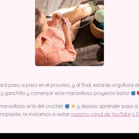
ará paso a paso en el proceso, y al final, estarás orgullosa de
 y ganchillo y comenzar este maravilloso proyecto boho!
maravilloso arte del crochet
y deseas aprender paso a 
incipiante, te invitamos a visitar
nuestro canal de YouTube
y S