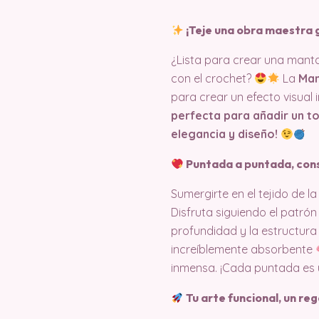
¡Teje una obra maestra 
¿Lista para crear una manta
con el crochet?
La
Man
para crear un efecto visual
perfecta para añadir un t
elegancia y diseño!
Puntada a puntada, con
Sumergirte en el tejido de 
Disfruta siguiendo el patró
profundidad y la estructur
increíblemente absorbente
inmensa. ¡Cada puntada es 
Tu arte funcional, un re