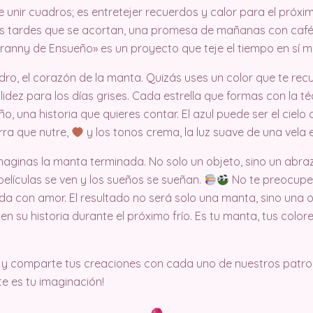
 unir cuadros; es entretejer recuerdos y calor para el próxi
as tardes que se acortan, una promesa de mañanas con café
 Granny de Ensueño» es un proyecto que teje el tiempo en sí 
ro, el corazón de la manta. Quizás uses un color que te rec
dez para los días grises. Cada estrella que formas con la té
o, una historia que quieres contar. El azul puede ser el ciel
erra que nutre,
y los tonos crema, la luz suave de una vela 
maginas la manta terminada. No solo un objeto, sino un abra
 películas se ven y los sueños se sueñan.
No te preocupes
da con amor. El resultado no será solo una manta, sino una
 en su historia durante el próximo frío. Es tu manta, tus color
y comparte tus creaciones con cada uno de nuestros patron
ite es tu imaginación!