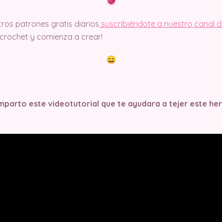
ros patrones gratis diarios
suscribiéndote a nuestro canal 
rochet y comienza a crear!
parto este videotutorial que te ayudara a tejer este h