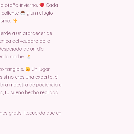
mo otoño-invierno.
Cada
 caliente
y un refugio
mismo.
uerde a un atardecer de
cnica del «cuadro de la
o despejado de un día
en la noche.
zo tangible.
Un lugar
 si no eres una experta; el
 obra maestra de paciencia y
es, tu sueño hecho realidad.
es gratis. Recuerda que en