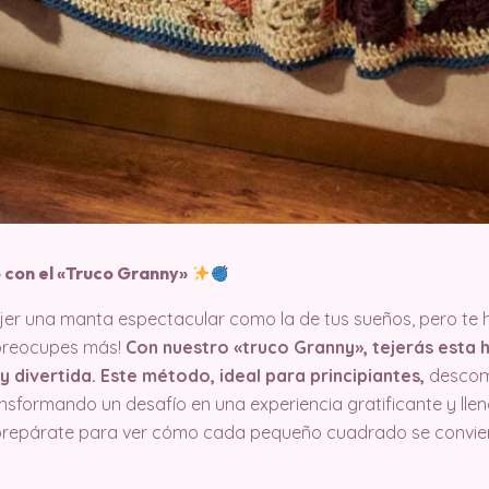
 con el «Truco Granny»
jer una manta espectacular como la de tus sueños, pero te 
preocupes más!
Con nuestro «truco Granny», tejerás esta
y divertida. Este método, ideal para principiantes,
descomp
sformando un desafío en una experiencia gratificante y llena
repárate para ver cómo cada pequeño cuadrado se conviert