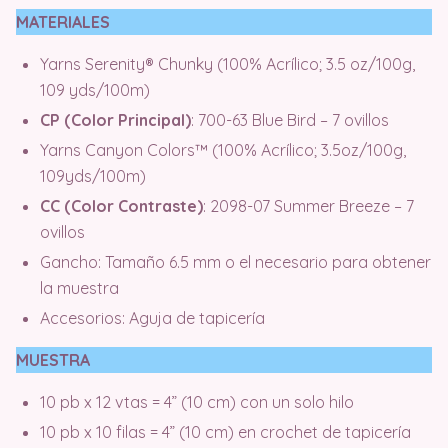
MATERIALES
Yarns Serenity® Chunky (100% Acrílico; 3.5 oz/100g,
109 yds/100m)
CP (Color Principal)
: 700-63 Blue Bird – 7 ovillos
Yarns Canyon Colors™ (100% Acrílico; 3.5oz/100g,
109yds/100m)
CC (Color Contraste)
: 2098-07 Summer Breeze – 7
ovillos
Gancho: Tamaño 6.5 mm o el necesario para obtener
la muestra
Accesorios: Aguja de tapicería
MUESTRA
10 pb x 12 vtas = 4” (10 cm) con un solo hilo
10 pb x 10 filas = 4” (10 cm) en crochet de tapicería