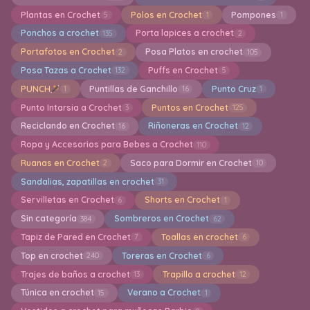
Plantas en Crochet
Polos en Crochet
Pompones
5
1
1
Ponchos a crochet
Porta lapices a crochet
135
2
Portafotos en Crochet
Posa Platos en crochet
2
105
Posa Tazas a Crochet
Puffs en Crochet
132
5
PUNCH
Puntillas de Ganchillo
Punto Cruz
1
16
1
Punto Intarsia a Crochet
Puntos en Crochet
3
125
Reciclando en Crochet
Riñoneras en Crochet
16
12
Ropa y Accesorios para Bebes a Crochet
110
Ruanas en Crochet
Saco para Dormir en Crochet
2
10
Sandalias, zapatillas en crochet
31
Servilletas en Crochet
Shorts en Crochet
6
1
Sin categoría
Sombreros en Crochet
384
62
Tapiz de Pared en Crochet
Toallas en crochet
7
6
Top en crochet
Toreras en Crochet
240
6
Trajes de baños a crochet
Trapillo a crochet
13
12
Túnica en crochet
Verano a Crochet
15
1