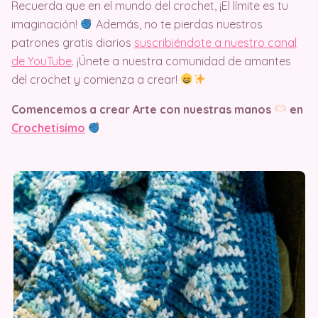
Recuerda que en el mundo del crochet, ¡El límite es tu
imaginación!
Además, no te pierdas nuestros
patrones gratis diarios
suscribiéndote a nuestro canal
de YouTube
. ¡Únete a nuestra comunidad de amantes
del crochet y comienza a crear!
Comencemos a crear Arte con nuestras manos
en
Crochetisimo