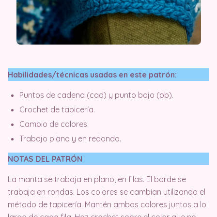
Habilidades/técnicas usadas en este patrón:
Puntos de cadena (cad) y punto bajo (pb).
Crochet de tapicería.
Cambio de colores.
Trabajo plano y en redondo.
NOTAS DEL PATRÓN
La manta se trabaja en plano, en filas. El borde se
trabaja en rondas. Los colores se cambian utilizando el
método de tapicería. Mantén ambos colores juntos a lo
largo de cada fila. Haz crochet sobre el color que no