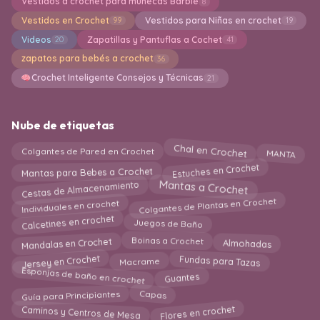
Vestidos a crochet para muñecas Barbie
8
Vestidos en Crochet
Vestidos para Niñas en crochet
99
19
Videos
Zapatillas y Pantuflas a Cochet
20
41
zapatos para bebés a crochet
36
Crochet Inteligente Consejos y Técnicas
21
Nube de etiquetas
MANTA
Chal en Crochet
Colgantes de Pared en Crochet
Estuches en Crochet
Mantas para Bebes a Crochet
Cestas de Almacenamiento
Mantas a Crochet
Colgantes de Plantas en Crochet
Individuales en crochet
Calcetines en crochet
Juegos de Baño
Mandalas en Crochet
Almohadas
Boinas a Crochet
Jersey en Crochet
Macrame
Fundas para Tazas
Esponjas de baño en crochet
Guantes
Guía para Principiantes
Capas
Flores en crochet
Caminos y Centros de Mesa