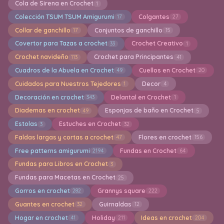
Cola de Sirena en Crochet
1
Colección TSUM TSUM Amigurumi
Colgantes
17
27
Collar de ganchillo
Conjuntos de ganchillo
17
15
Covertor para Tazas a crochet
Crochet Creativo
33
1
Crochet navideño
Crochet para Principantes
113
41
Cuadros de la Abuela en Crochet
Cuellos en Crochet
49
20
Cuidados para Nuestros Tejedores
Decor
1
4
Decoración en crochet
Delantal en Crochet
343
1
Diademas en crochet
Esponjas de baño en Crochet
49
5
Estolas
Estuches en Crochet
3
32
Faldas largas y cortas a crochet
Flores en crochet
47
156
Free patterns amigurumi
Fundas en Crochet
2194
64
Fundas para Libros en Crochet
3
Fundas para Macetas en Crochet
25
Gorros en crochet
Grannys square
282
222
Guantes en crochet
Guirnaldas
32
12
Hogar en crochet
Holiday
Ideas en crochet
41
211
204