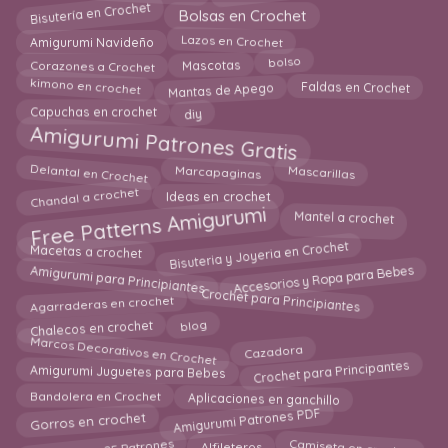
Bisutería en Crochet
Bolsas en Crochet
Amigurumi Navideño
Lazos en Crochet
Corazones a Crochet
Mascotas
bolso
Mantas de Apego
kimono en crochet
Faldas en Crochet
diy
Capuchas en crochet
Amigurumi Patrones Gratis
Delantal en Crochet
Marcapaginas
Mascarillas
Chandal a crochet
Ideas en crochet
Free Patterns Amigurumi
Mantel a crochet
Bisuteria y Joyeria en Crochet
Macetas a crochet
Accesorios y Ropa para Bebes
Amigurumi para Principiantes
Agarraderas en crochet
Crochet para Principiantes
Chalecos en crochet
blog
Marcos Decorativos en Crochet
Cazadora
Crochet para Principantes
Amigurumi Juguetes para Bebes
Aplicaciones en ganchillo
Bandolera en Crochet
Amigurumi Patrones PDF
Gorros en crochet
Los Mejores 25 Patrones
Alfileteros