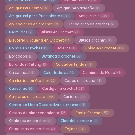
Amigurumi Gnomo
Amigurumi Navideño
20
80
Amigurumi para Principiantes
Amigurumis
541
2493
Aplicaciones en crochet
Bandoleras en crochet
60
5
Bermudas
Bikinis en Crochet
3
27
Bisuteria y Joyeria en Crochet
Blusas crochet
89
111
Boinas en Crochet
Boleros
Bolsa en Crochet
12
14
845
Bordados
Bufanda a crochet
12
32
Bufandas Knitting
Calcados tejidos
15
19
Calcetines
Calentadores
Caminos de Mesa
46
16
41
Camisetas en Crochet
Capas en crochet
25
9
Capuchas
Cardigan a crochet
50
233
Carpetas en crochet
Carteras
293
41
Centro de Mesa Decorativos a crochet
48
Cestas de almacenamiento
Chal a Crochet
123
330
Chalecos en crochet
Chandal a crochet
81
1
Chaquetas en crochet
Cojines
69
102