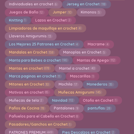
Indiviaduales en crochet
Jersey en Crochet
6
118
Juegos de Baño
Jumper
Kimonos
12
10
5
Knitting
Lazos en Crochet
1
2
Limpiadoras de maquillaje en crochet
4
Llaveros Amigurumis
13
Los Mejores 25 Patrones en Crochet
Macrame
4
4
Mandalas en Crochet
Manoplas en Crochet
158
5
Manta para Bebes a crochet
Mantas de Apego
190
112
Mantas en crochet
Mantel a crochet
878
40
Marca paginas en crochet
Mascarillas
11
1
Mitones en Crochet
Mochila
Monederos
30
17
35
Motivos en crochet
Muñecas Amigurumi
85
145
Muñecas de tela
Navidad
Otoño en Cochet
2
112
1
Paños de Cocina
Pantalones
pantuflas
78
9
28
Pañuelos para el Cabello en Crochet
8
Pasadores/Ganchos en Crochet
1
PATRONES PREMIUM
Pies Descalzos en Crochet
449
2