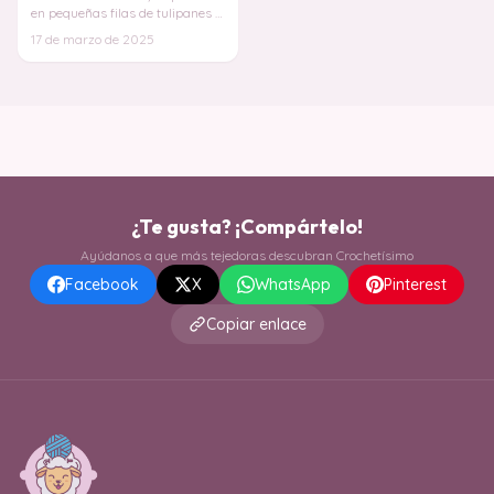
en pequeñas filas de tulipanes
, le da un acabado
17 de marzo de 2025
sofisticado y en
¿Te gusta? ¡Compártelo!
Ayúdanos a que más tejedoras descubran Crochetísimo
Facebook
X
WhatsApp
Pinterest
Copiar enlace