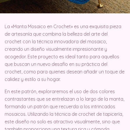
La «Manta Mosaico en Crochet» es una exquisita pieza
de artesanía que combina la belleza del arte del
crochet con la técnica innovadora del mosaico,
creando un diseño visualmente impresionante y
acogedor. Este proyecto es ideal tanto para aquellos
que buscan un nuevo desafío en su práctica del
crochet, como para quienes desean añadir un toque de
calidez y estilo a su hogar.
En este patrón, exploraremos el uso de dos colores
contrastantes que se entrelazan a lo largo de la manta,
formando un patrón que recuerda a los intrincados
mosaicos. Utilizando la técnica de crochet de tapicería,
este diseño no solo es atractivo visualmente, sino que
también proporciona una textura rica y cómoda,