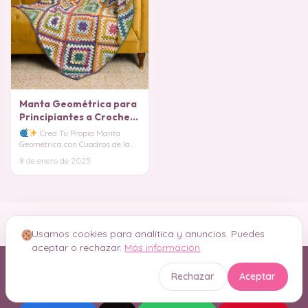
Manta Geométrica para
Principiantes a Crochet
PATRON GRATIS
Crea Tu Propia Manta
Geométrica con Cuadros de la
Abuela
¿Te imaginas
8 de enero de 2025
envolver a tus seres que
Usamos cookies para analítica y anuncios. Puedes
aceptar o rechazar.
Más información
¿Te gusta? ¡Compártelo!
Rechazar
Aceptar
Ayúdanos a que más tejedoras descubran Crochetísimo