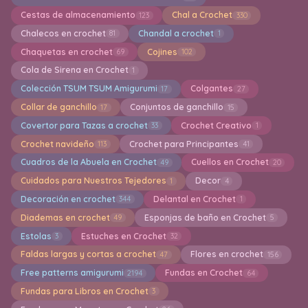
Cestas de almacenamiento
Chal a Crochet
123
330
Chalecos en crochet
Chandal a crochet
81
1
Chaquetas en crochet
Cojines
69
102
Cola de Sirena en Crochet
1
Colección TSUM TSUM Amigurumi
Colgantes
17
27
Collar de ganchillo
Conjuntos de ganchillo
17
15
Covertor para Tazas a crochet
Crochet Creativo
33
1
Crochet navideño
Crochet para Principantes
113
41
Cuadros de la Abuela en Crochet
Cuellos en Crochet
49
20
Cuidados para Nuestros Tejedores
Decor
1
4
Decoración en crochet
Delantal en Crochet
344
1
Diademas en crochet
Esponjas de baño en Crochet
49
5
Estolas
Estuches en Crochet
3
32
Faldas largas y cortas a crochet
Flores en crochet
47
156
Free patterns amigurumi
Fundas en Crochet
2194
64
Fundas para Libros en Crochet
3