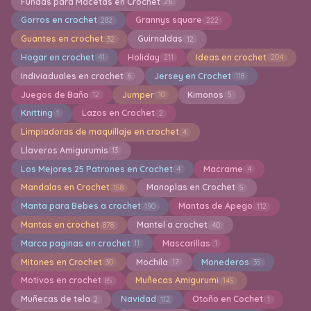
Fundas para Macetas en Crochet
26
Gorros en crochet
Grannys square
282
222
Guantes en crochet
Guirnaldas
32
12
Hogar en crochet
Holiday
Ideas en crochet
41
211
204
Indiviaduales en crochet
Jersey en Crochet
6
118
Juegos de Baño
Jumper
Kimonos
12
10
5
Knitting
Lazos en Crochet
1
2
Limpiadoras de maquillaje en crochet
4
Llaveros Amigurumis
13
Los Mejores 25 Patrones en Crochet
Macrame
4
4
Mandalas en Crochet
Manoplas en Crochet
158
5
Manta para Bebes a crochet
Mantas de Apego
190
112
Mantas en crochet
Mantel a crochet
878
40
Marca paginas en crochet
Mascarillas
11
1
Mitones en Crochet
Mochila
Monederos
30
17
35
Motivos en crochet
Muñecas Amigurumi
85
145
Muñecas de tela
Navidad
Otoño en Cochet
2
112
1