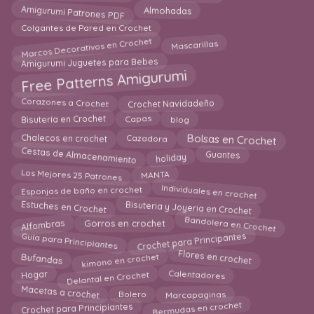
Amigurumi Patrones PDF
Almohadas
Colgantes de Pared en Crochet
Marcos Decorativos en Crochet
Mascarillas
Amigurumi Juguetes para Bebes
Free Patterns Amigurumi
Crochet Navidadeño
Corazones a Crochet
Capas
Bisutería en Crochet
blog
Bolsas en Crochet
Cazadora
Chalecos en crochet
Cestas de Almacenamiento
holiday
Guantes
Los Mejores 25 Patrones
MANTA
Individuales en crochet
Esponjas de baño en crochet
Bisuteria y Joyeria en Crochet
Estuches en Crochet
Bandolera en Crochet
Gorros en crochet
Alfombras
Crochet para Principantes
Guía para Principiantes
kimono en crochet
Flores en crochet
Bufandas
Delantal en Crochet
Hogar
Calentadores
Macetas a crochet
Marcapaginas
Bolero
Bermudas en crochet
Crochet para Principiantes