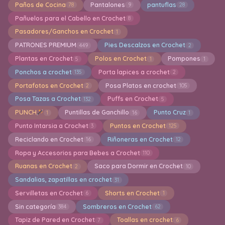
Paños de Cocina
Pantalones
pantuflas
78
9
28
Pañuelos para el Cabello en Crochet
8
Pasadores/Ganchos en Crochet
1
PATRONES PREMIUM
Pies Descalzos en Crochet
449
2
Plantas en Crochet
Polos en Crochet
Pompones
5
1
1
Ponchos a crochet
Porta lapices a crochet
135
2
Portafotos en Crochet
Posa Platos en crochet
2
105
Posa Tazas a Crochet
Puffs en Crochet
132
5
PUNCH
Puntillas de Ganchillo
Punto Cruz
1
16
1
Punto Intarsia a Crochet
Puntos en Crochet
3
125
Reciclando en Crochet
Riñoneras en Crochet
16
12
Ropa y Accesorios para Bebes a Crochet
110
Ruanas en Crochet
Saco para Dormir en Crochet
2
10
Sandalias, zapatillas en crochet
31
Servilletas en Crochet
Shorts en Crochet
6
1
Sin categoría
Sombreros en Crochet
384
62
Tapiz de Pared en Crochet
Toallas en crochet
7
6