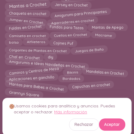
Mantas a Crochet
Jersey en Crochet
Amigurumi para Principiantes
Chaqueta en crochet
Agarraderas en crochet
Jumper en Crochet
Fundas para Tazas
Faldas en Crochet
Mantas de Apego
Macrame
Camiseta en crochet
Cuellos en Crochet
bolso
Cojines Puf
Alfileteros
Juegos de Baño
Colgantes de Plantas en Crochet
diy
Chal en Crochet
Amigurumis e Ideas Navideñas en Crochet
Caminos y Centros de Mesa
Mandalas en Crochet
Bikinis
Aplicaciones en ganchillo
Bordados
Mantas para Bebes a Crochet
Capuchas en crochet
Grannys Square
Usamos cookies para analítica y anuncios. Puedes
aceptar o rechazar.
Más información
© 2026 Crochetisimo. Todos los derechos reservados.
Rechazar
Aceptar