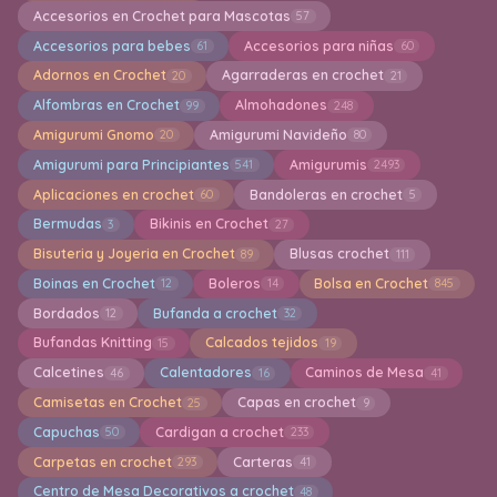
Accesorios en Crochet para Mascotas
57
Accesorios para bebes
Accesorios para niñas
61
60
Adornos en Crochet
Agarraderas en crochet
20
21
Alfombras en Crochet
Almohadones
99
248
Amigurumi Gnomo
Amigurumi Navideño
20
80
Amigurumi para Principiantes
Amigurumis
541
2493
Aplicaciones en crochet
Bandoleras en crochet
60
5
Bermudas
Bikinis en Crochet
3
27
Bisuteria y Joyeria en Crochet
Blusas crochet
89
111
Boinas en Crochet
Boleros
Bolsa en Crochet
12
14
845
Bordados
Bufanda a crochet
12
32
Bufandas Knitting
Calcados tejidos
15
19
Calcetines
Calentadores
Caminos de Mesa
46
16
41
Camisetas en Crochet
Capas en crochet
25
9
Capuchas
Cardigan a crochet
50
233
Carpetas en crochet
Carteras
293
41
Centro de Mesa Decorativos a crochet
48