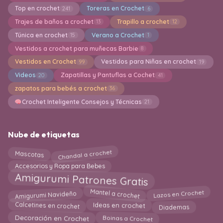
Top en crochet
Toreras en Crochet
241
6
Trajes de baños a crochet
Trapillo a crochet
13
12
Túnica en crochet
Verano a Crochet
15
1
Vestidos a crochet para muñecas Barbie
8
Vestidos en Crochet
Vestidos para Niñas en crochet
99
19
Videos
Zapatillas y Pantuflas a Cochet
20
41
zapatos para bebés a crochet
36
Crochet Inteligente Consejos y Técnicas
21
Nube de etiquetas
Chandal a crochet
Mascotas
Accesorios y Ropa para Bebes
Amigurumi Patrones Gratis
Mantel a crochet
Amigurumi Navideño
Lazos en Crochet
Calcetines en crochet
Diademas
Ideas en crochet
Boinas a Crochet
Decoración en Crochet