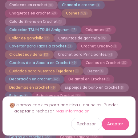
Chalecos en crochet
Chandal a crochet
81
1
Chaquetas en crochet
Cojines
69
102
Cola de Sirena en Crochet
1
Colección TSUM TSUM Amigurumi
Colgantes
17
27
Collar de ganchillo
Conjuntos de ganchillo
17
15
Covertor para Tazas a crochet
Crochet Creativo
33
1
Crochet navideño
Crochet para Principantes
113
41
Cuadros de la Abuela en Crochet
Cuellos en Crochet
49
20
Cuidados para Nuestros Tejedores
Decor
1
4
Decoración en crochet
Delantal en Crochet
343
1
Diademas en crochet
Esponjas de baño en Crochet
49
5
Estolas
Estuches en Crochet
3
32
Faldas largas y cortas a crochet
Flores en crochet
47
156
Usamos cookies para analítica y anuncios. Puedes
aceptar o rechazar.
Más información
Free patterns amigurumi
Fundas en Crochet
2194
64
Fundas para Libros en Crochet
3
Rechazar
Aceptar
Fundas para Macetas en Crochet
25
Gorros en crochet
Grannys square
282
222