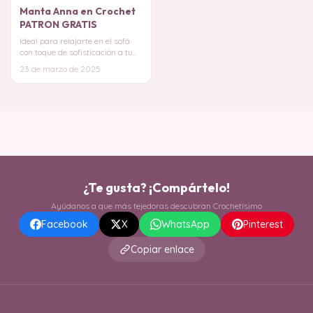
Manta Anna en Crochet
PATRON GRATIS
Ideal para relajarte en el sofá
con toque de sofisticación a tu
habitación.
¡Su hermoso color
23 de marzo de 2025
past
¿Te gusta? ¡Compártelo!
Ayúdanos a que más tejedoras descubran Crochetísimo
Facebook
X
WhatsApp
Pinterest
Copiar enlace