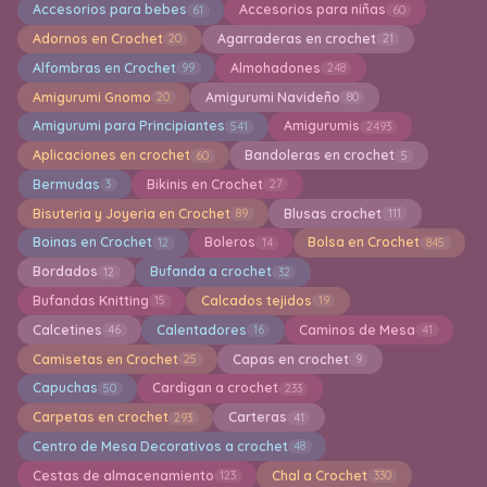
Accesorios para bebes
Accesorios para niñas
61
60
Adornos en Crochet
Agarraderas en crochet
20
21
Alfombras en Crochet
Almohadones
99
248
Amigurumi Gnomo
Amigurumi Navideño
20
80
Amigurumi para Principiantes
Amigurumis
541
2493
Aplicaciones en crochet
Bandoleras en crochet
60
5
Bermudas
Bikinis en Crochet
3
27
Bisuteria y Joyeria en Crochet
Blusas crochet
89
111
Boinas en Crochet
Boleros
Bolsa en Crochet
12
14
845
Bordados
Bufanda a crochet
12
32
Bufandas Knitting
Calcados tejidos
15
19
Calcetines
Calentadores
Caminos de Mesa
46
16
41
Camisetas en Crochet
Capas en crochet
25
9
Capuchas
Cardigan a crochet
50
233
Carpetas en crochet
Carteras
293
41
Centro de Mesa Decorativos a crochet
48
Cestas de almacenamiento
Chal a Crochet
123
330