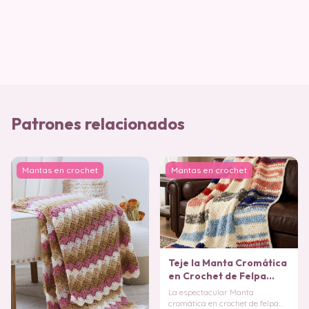
Patrones relacionados
Mantas en crochet
Mantas en crochet
Teje la Manta Cromática
en Crochet de Felpa
(Patrón Gratis)
La espectacular Manta
cromática en crochet de felpa