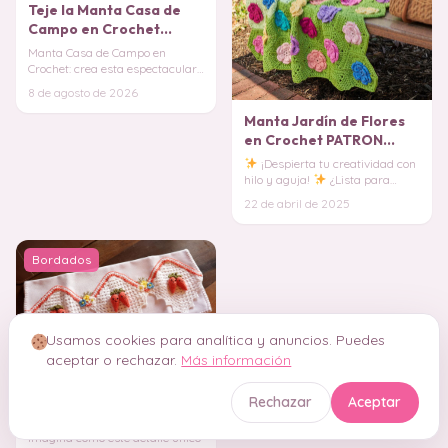
Teje la Manta Casa de
Campo en Crochet
(Patron Gratis)
Manta Casa de Campo en
Crochet: crea esta espectacular
manta en punto c2c con una
8 de agosto de 2026
idílica escena cam
Manta Jardín de Flores
en Crochet PATRON
GRATIS
¡Despierta tu creatividad con
hilo y aguja!
¿Lista para
sumergirte en el maravilloso
22 de abril de 2025
mundo del c
Bordados
Usamos cookies para analítica y anuncios. Puedes
aceptar o rechazar.
Más información
¡LAS PUNTILLAS LO
Rechazar
Aceptar
CAMBIA TODO!
Transforma Tus Mantas
Imagina cómo este detalle único