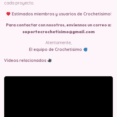
cada proyecto.
Estimados miembros y usuarios de Crochetisimo
!
Para contactar con nosotros, envíennos un correo a:
soportecrochetisimo@gmail.com
Atentamente,
El equipo de Crochetisimo
Videos relacionados