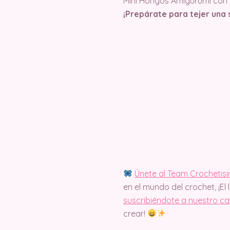
Mini Hongos Amigurumi con C
¡Prepárate para tejer una s
Únete al Team Crochetis
en el mundo del crochet, ¡El 
suscribiéndote a nuestro c
crear!