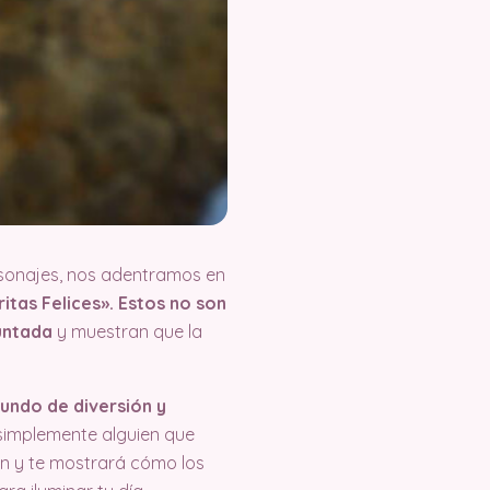
rsonajes, nos adentramos en
tas Felices». Estos no son
untada
y muestran que la
mundo de diversión y
simplemente alguien que
ión y te mostrará cómo los