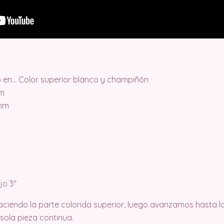
o en… Color superior blanco y champiñón
mm
 mm
jo 3″
ciendo la parte colorida superior, luego avanzamos hasta la
sola pieza continua.