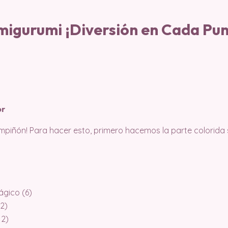
migurumi ¡Diversión en Cada Pu
or
piñón! Para hacer esto, primero hacemos la parte colorida 
ágico (6)
2)
12)