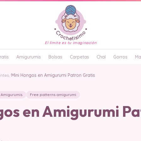
El límite es tu imaginación
atis
Amigurumis
Bolsas
Carpetas
Chal
Gorros
Ma
antes
/
Mini Hongos en Amigurumi Patron Gratis
Amigurumis
Free patterns amigurumi
gos en Amigurumi Pa