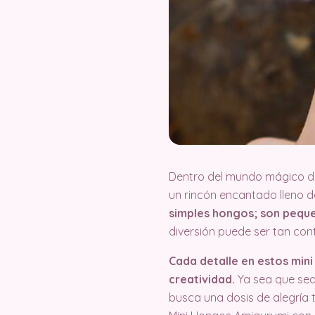
Dentro del mundo mágico de
un rincón encantado lleno de
simples hongos; son peque
diversión puede ser tan co
Cada detalle en estos mini
creatividad.
Ya sea que sea
busca una dosis de alegría t