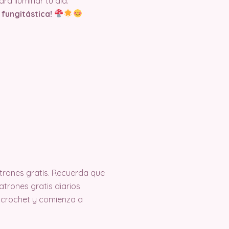
a iluminar tu día.
 fungitástica!
rones gratis. Recuerda que
trones gratis diarios
 crochet y comienza a