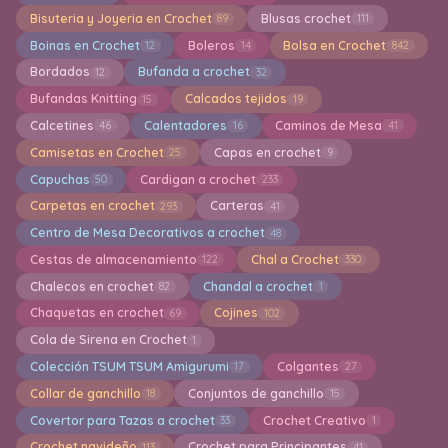
Bisuteria y Joyeria en Crochet
Blusas crochet
89
111
Boinas en Crochet
Boleros
Bolsa en Crochet
12
14
842
Bordados
Bufanda a crochet
12
32
Bufandas Knitting
Calcados tejidos
15
19
Calcetines
Calentadores
Caminos de Mesa
46
16
41
Camisetas en Crochet
Capas en crochet
25
9
Capuchas
Cardigan a crochet
50
233
Carpetas en crochet
Carteras
293
41
Centro de Mesa Decorativos a crochet
48
Cestas de almacenamiento
Chal a Crochet
122
330
Chalecos en crochet
Chandal a crochet
82
1
Chaquetas en crochet
Cojines
69
102
Cola de Sirena en Crochet
1
Colección TSUM TSUM Amigurumi
Colgantes
17
27
Collar de ganchillo
Conjuntos de ganchillo
18
15
Covertor para Tazas a crochet
Crochet Creativo
33
1
Crochet navideño
Crochet para Principantes
113
41