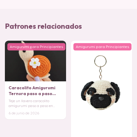
Patrones relacionados
Amigurumi para Principiantes
Amigurumi para Principiantes
Caracolito Amigurumi
Ternura paso a paso
(Patrón Gratis)
Teje un llavero caracolito
amigurumi paso a paso en
español, instrucciones fáciles de
6 de junio de 2026
entender tanto