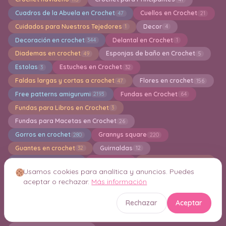
Cuadros de la Abuela en Crochet
Cuellos en Crochet
47
21
Cuidados para Nuestros Tejedores
Decor
1
4
Decoración en crochet
Delantal en Crochet
344
1
Diademas en crochet
Esponjas de baño en Crochet
49
5
Estolas
Estuches en Crochet
3
32
Faldas largas y cortas a crochet
Flores en crochet
47
156
Free patterns amigurumi
Fundas en Crochet
2193
64
Fundas para Libros en Crochet
3
Fundas para Macetas en Crochet
26
Gorros en crochet
Grannys square
280
220
Guantes en crochet
Guirnaldas
32
12
Hogar en crochet
Holiday
Ideas en crochet
41
211
204
Usamos cookies para analítica y anuncios. Puedes
Indiviaduales en crochet
Jersey en Crochet
7
118
aceptar o rechazar.
Más información
Juegos de Baño
Jumper
Kimonos
12
10
5
Knitting
Lazos en Crochet
Rechazar
Aceptar
1
2
Limpiadoras de maquillaje en crochet
4