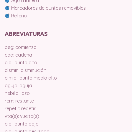
Aguja lanera
Marcadores de puntos removibles
Relleno
ABREVIATURAS
beg: comienzo
cad: cadena
p.a.: punto alto
dismin: disminución
p.m.a.: punto medio alto
aguja: aguja
hebilla: lazo
rem: restante
repetir: repetir
vta(s): vuelta(s)
p.b.: punto bajo
p.d.: punto deslizado