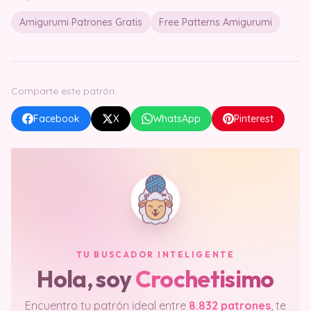
Amigurumi Patrones Gratis
Free Patterns Amigurumi
Comparte este patrón
Facebook
X
WhatsApp
Pinterest
TU BUSCADOR INTELIGENTE
Hola, soy
Crochetisimo
Encuentro tu patrón ideal entre
8.832 patrones
, te