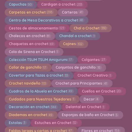
Capuchas
Cardigan a crochet
50
233
Carpetas en crochet
Carteras
293
41
Centro de Mesa Decorativos a crochet
48
Cestas de almacenamiento
Chal a Crochet
123
330
Chalecos en crochet
Chandal a crochet
81
1
Chaquetas en crochet
Cojines
69
102
Cola de Sirena en Crochet
1
Colección TSUM TSUM Amigurumi
Colgantes
17
27
Collar de ganchillo
Conjuntos de ganchillo
17
15
Covertor para Tazas a crochet
Crochet Creativo
33
1
Crochet navideño
Crochet para Principantes
113
41
Cuadros de la Abuela en Crochet
Cuellos en Crochet
49
20
Cuidados para Nuestros Tejedores
Decor
1
4
Decoración en crochet
Delantal en Crochet
344
1
Diademas en crochet
Esponjas de baño en Crochet
49
5
Estolas
Estuches en Crochet
3
32
Faldas largas y cortas a crochet
Flores en crochet
47
156