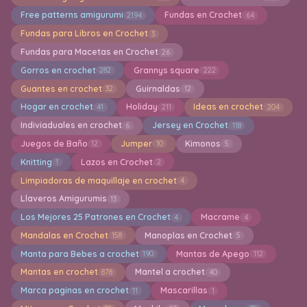
Free patterns amigurumi
Fundas en Crochet
2194
64
Fundas para Libros en Crochet
3
Fundas para Macetas en Crochet
26
Gorros en crochet
Grannys square
282
222
Guantes en crochet
Guirnaldas
32
12
Hogar en crochet
Holiday
Ideas en crochet
41
211
204
Indiviaduales en crochet
Jersey en Crochet
6
118
Juegos de Baño
Jumper
Kimonos
12
10
5
Knitting
Lazos en Crochet
1
2
Limpiadoras de maquillaje en crochet
4
Llaveros Amigurumis
13
Los Mejores 25 Patrones en Crochet
Macrame
4
4
Mandalas en Crochet
Manoplas en Crochet
158
5
Manta para Bebes a crochet
Mantas de Apego
190
112
Mantas en crochet
Mantel a crochet
878
40
Marca paginas en crochet
Mascarillas
11
1