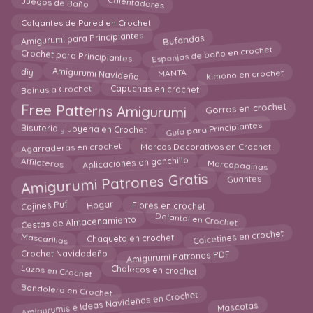
Calentadores
Juegos de Baño
Colgantes de Pared en Crochet
Bufandas
Amigurumi para Principiantes
Crochet para Principiantes
Esponjas de baño en crochet
Amigurumi Navideño
MANTA
kimono en crochet
diy
Capuchas en crochet
Boinas a Crochet
Gorros en crochet
Free Patterns Amigurumi
Guía para Principiantes
Bisuteria y Joyeria en Crochet
Marcos Decorativos en Crochet
Agarraderas en crochet
Aplicaciones en ganchillo
Alfileteros
Marcapaginas
Amigurumi Patrones Gratis
Guantes
Hogar
Flores en crochet
Cojines Puf
Cestas de Almacenamiento
Delantal en Crochet
Chaqueta en crochet
Calcetines en crochet
Mascarillas
Amigurumi Patrones PDF
Crochet Navidadeño
Lazos en Crochet
Chalecos en crochet
Bandolera en Crochet
Amigurumis e Ideas Navideñas en Crochet
Mascotas