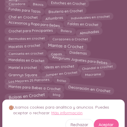
Bikinis
Estuches en Crochet
Cazadora
Bisutería en Crochet
Fundas para Tazas
Alfombras
Individuales en crochet
Chal en Crochet
Accesorios y Ropa para Bebes
Faldas en Crochet
Almohadas
Crochet para Principantes
Bolero
Bermudas en crochet
Corazones a Crochet
Mantas a Crochet
Macetas a crochet
Camiseta en crochet
Diademas
Capas
Amigurumi Juguetes para Bebes
Mandalas en Crochet
Ideas en crochet
Chandal a crochet
Mantel a crochet
Jumper en Crochet
Grannys Square
Macrame
Los Mejores 25 Patrones
bolso
Decoración en Crochet
Mantas para Bebes a Crochet
Bolsas en Crochet
blog
Usamos cookies para analítica y anuncios. Puedes
aceptar o rechazar.
Más información
© 2026 Crochetisimo. Todos los derechos reservados.
Rechazar
Aceptar