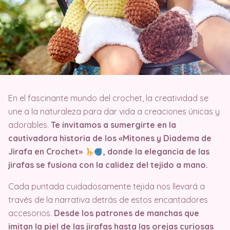
En el fascinante mundo del crochet, la creatividad se
une a la naturaleza para dar vida a creaciones únicas y
adorables.
Te invitamos a sumergirte en la
cautivadora historia de los «Mitones y Diadema de
Jirafa en Crochet»
, donde la elegancia de las
jirafas se fusiona con la calidez del tejido a mano.
Cada puntada cuidadosamente tejida nos llevará a
través de la narrativa detrás de estos encantadores
accesorios.
Desde los patrones de manchas que
imitan la piel de las jirafas hasta las orejas curiosas