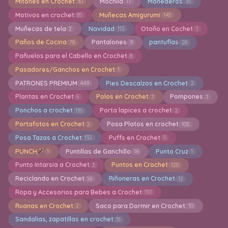
Mitones en Crochet
Mochila
Monederos
30
17
35
Motivos en crochet
Muñecas Amigurumi
85
145
Muñecas de tela
Navidad
Otoño en Cochet
2
112
1
Paños de Cocina
Pantalones
pantuflas
78
9
28
Pañuelos para el Cabello en Crochet
8
Pasadores/Ganchos en Crochet
1
PATRONES PREMIUM
Pies Descalzos en Crochet
449
2
Plantas en Crochet
Polos en Crochet
Pompones
5
1
1
Ponchos a crochet
Porta lapices a crochet
135
2
Portafotos en Crochet
Posa Platos en crochet
2
105
Posa Tazas a Crochet
Puffs en Crochet
132
5
PUNCH
Puntillas de Ganchillo
Punto Cruz
1
16
1
Punto Intarsia a Crochet
Puntos en Crochet
3
125
Reciclando en Crochet
Riñoneras en Crochet
16
12
Ropa y Accesorios para Bebes a Crochet
110
Ruanas en Crochet
Saco para Dormir en Crochet
2
10
Sandalias, zapatillas en crochet
31