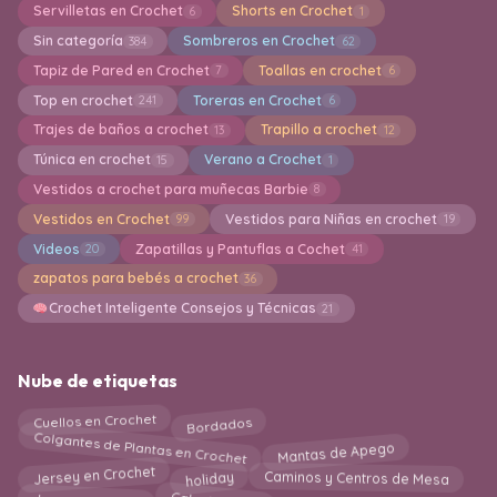
Servilletas en Crochet
Shorts en Crochet
6
1
Sin categoría
Sombreros en Crochet
384
62
Tapiz de Pared en Crochet
Toallas en crochet
7
6
Top en crochet
Toreras en Crochet
241
6
Trajes de baños a crochet
Trapillo a crochet
13
12
Túnica en crochet
Verano a Crochet
15
1
Vestidos a crochet para muñecas Barbie
8
Vestidos en Crochet
Vestidos para Niñas en crochet
99
19
Videos
Zapatillas y Pantuflas a Cochet
20
41
zapatos para bebés a crochet
36
Crochet Inteligente Consejos y Técnicas
21
Nube de etiquetas
Bordados
Cuellos en Crochet
Colgantes de Plantas en Crochet
Mantas de Apego
Jersey en Crochet
holiday
Caminos y Centros de Mesa