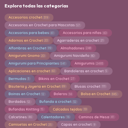
Explora todas las categorías
Accesorios crochet
319
Accesorios en Crochet para Mascotas
57
Accesorios para bebes
Accesorios para niñas
61
60
Adornos en Crochet
Agarraderas en crochet
20
21
Alfombras en Crochet
Almohadones
99
248
Amigurumi Gnomo
Amigurumi Navideño
20
80
Amigurumi para Principiantes
Amigurumis
541
2493
Aplicaciones en crochet
Bandoleras en crochet
60
5
Bermudas
Bikinis en Crochet
3
27
Bisuteria y Joyeria en Crochet
Blusas crochet
89
111
Boinas en Crochet
Boleros
Bolsa en Crochet
12
14
845
Bordados
Bufanda a crochet
12
32
Bufandas Knitting
Calcados tejidos
15
19
Calcetines
Calentadores
Caminos de Mesa
46
16
41
Camisetas en Crochet
Capas en crochet
25
9