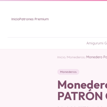
Inicio
Patrones Premium
Amigurumi Gr
Inicio
/
Monederos
/
Monedero Po
Monederos
Monedero
PATRÓN 