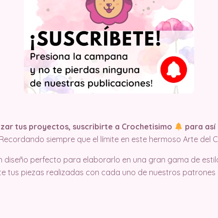
ar tus proyectos, suscribirte a Crochetisimo
para así 
Recordando siempre que el límite en este hermoso Arte del C
un diseño perfecto para elaborarlo en una gran gama de estil
 tus piezas realizadas con cada uno de nuestros patrones gr