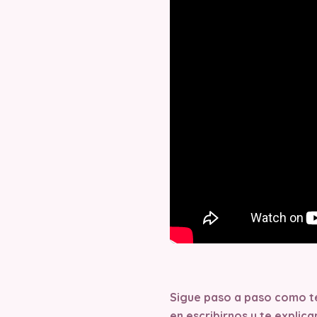
Sigue paso a paso como te 
en escribirnos y te expli