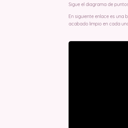
Sigue el diagrama de punto
En siguiente enlace es una 
acabado limpio en cada un