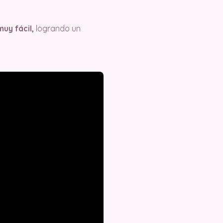
uy fácil,
logrando un