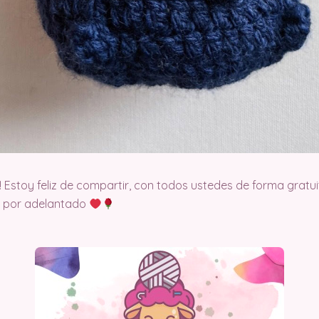
! Estoy feliz de compartir, con todos ustedes de forma gratui
to por adelantado