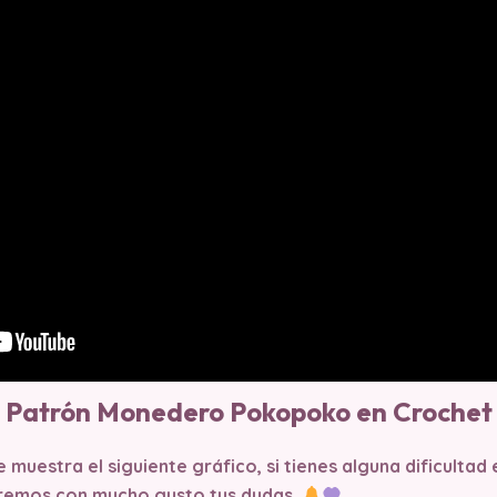
Patrón Monedero Pokopoko en Crochet
muestra el siguiente gráfico, si tienes alguna dificultad
caremos con mucho gusto tus dudas.