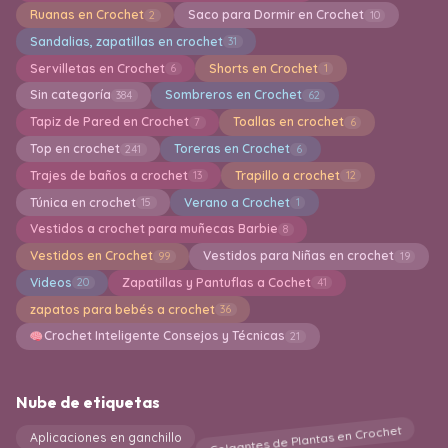
Ruanas en Crochet
Saco para Dormir en Crochet
2
10
Sandalias, zapatillas en crochet
31
Servilletas en Crochet
Shorts en Crochet
6
1
Sin categoría
Sombreros en Crochet
384
62
Tapiz de Pared en Crochet
Toallas en crochet
7
6
Top en crochet
Toreras en Crochet
241
6
Trajes de baños a crochet
Trapillo a crochet
13
12
Túnica en crochet
Verano a Crochet
15
1
Vestidos a crochet para muñecas Barbie
8
Vestidos en Crochet
Vestidos para Niñas en crochet
99
19
Videos
Zapatillas y Pantuflas a Cochet
20
41
zapatos para bebés a crochet
36
Crochet Inteligente Consejos y Técnicas
21
Nube de etiquetas
Colgantes de Plantas en Crochet
Aplicaciones en ganchillo