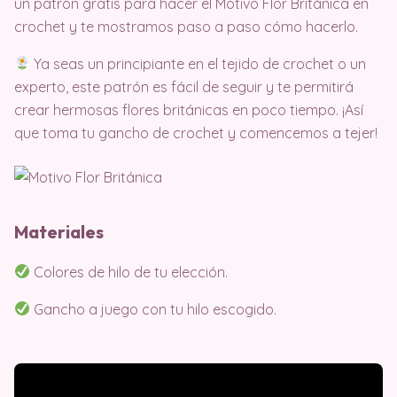
un patrón gratis para hacer el Motivo Flor Británica en
crochet y te mostramos paso a paso cómo hacerlo.
Ya seas un principiante en el tejido de crochet o un
experto, este patrón es fácil de seguir y te permitirá
crear hermosas flores británicas en poco tiempo. ¡Así
que toma tu gancho de crochet y comencemos a tejer!
Materiales
Colores de hilo de tu elección.
Gancho a juego con tu hilo escogido.