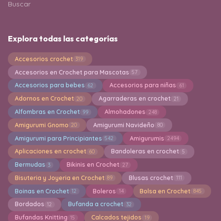
Buscar
Explora todas las categorías
Accesorios crochet
319
Accesorios en Crochet para Mascotas
57
Accesorios para bebes
Accesorios para niñas
62
61
Adornos en Crochet
Agarraderas en crochet
20
21
Alfombras en Crochet
Almohadones
99
248
Amigurumi Gnomo
Amigurumi Navideño
20
80
Amigurumi para Principiantes
Amigurumis
542
2494
Aplicaciones en crochet
Bandoleras en crochet
60
5
Bermudas
Bikinis en Crochet
3
27
Bisuteria y Joyeria en Crochet
Blusas crochet
89
111
Boinas en Crochet
Boleros
Bolsa en Crochet
12
14
845
Bordados
Bufanda a crochet
12
32
Bufandas Knitting
Calcados tejidos
15
19