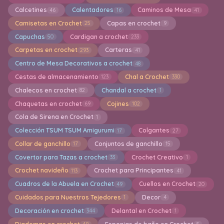
Calcetines
Calentadores
Caminos de Mesa
46
16
41
Camisetas en Crochet
Capas en crochet
25
9
Capuchas
Cardigan a crochet
50
233
Carpetas en crochet
Carteras
293
41
Centro de Mesa Decorativos a crochet
48
Cestas de almacenamiento
Chal a Crochet
123
330
Chalecos en crochet
Chandal a crochet
82
1
Chaquetas en crochet
Cojines
69
102
Cola de Sirena en Crochet
1
Colección TSUM TSUM Amigurumi
Colgantes
17
27
Collar de ganchillo
Conjuntos de ganchillo
17
15
Covertor para Tazas a crochet
Crochet Creativo
33
1
Crochet navideño
Crochet para Principantes
113
41
Cuadros de la Abuela en Crochet
Cuellos en Crochet
49
20
Cuidados para Nuestros Tejedores
Decor
1
4
Decoración en crochet
Delantal en Crochet
344
1