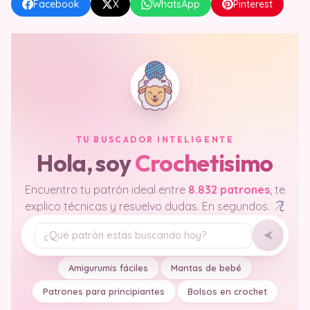
Facebook
X
WhatsApp
Pinterest
TU BUSCADOR INTELIGENTE
Hola, soy
Crochetisimo
Encuentro tu patrón ideal entre
8.832 patrones
, te
explico técnicas y resuelvo dudas. En segundos.
Tu pregunta
Amigurumis fáciles
Mantas de bebé
Patrones para principiantes
Bolsos en crochet