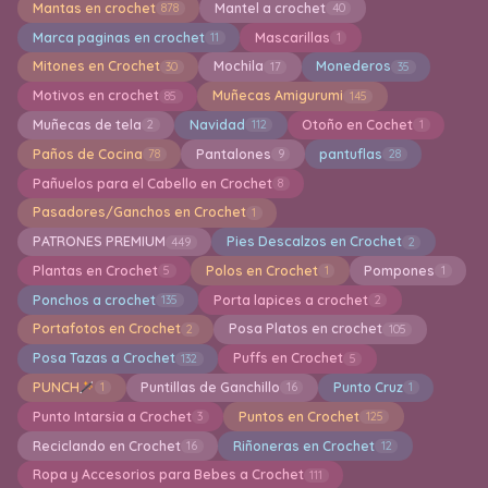
Mantas en crochet
Mantel a crochet
878
40
Marca paginas en crochet
Mascarillas
11
1
Mitones en Crochet
Mochila
Monederos
30
17
35
Motivos en crochet
Muñecas Amigurumi
85
145
Muñecas de tela
Navidad
Otoño en Cochet
2
112
1
Paños de Cocina
Pantalones
pantuflas
78
9
28
Pañuelos para el Cabello en Crochet
8
Pasadores/Ganchos en Crochet
1
PATRONES PREMIUM
Pies Descalzos en Crochet
449
2
Plantas en Crochet
Polos en Crochet
Pompones
5
1
1
Ponchos a crochet
Porta lapices a crochet
135
2
Portafotos en Crochet
Posa Platos en crochet
2
105
Posa Tazas a Crochet
Puffs en Crochet
132
5
PUNCH
Puntillas de Ganchillo
Punto Cruz
1
16
1
Punto Intarsia a Crochet
Puntos en Crochet
3
125
Reciclando en Crochet
Riñoneras en Crochet
16
12
Ropa y Accesorios para Bebes a Crochet
111