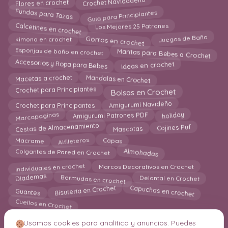
Crochet Navidadeño
Flores en crochet
Guía para Principiantes
Fundas para Tazas
Calcetines en crochet
Los Mejores 25 Patrones
Juegos de Baño
Gorros en crochet
kimono en crochet
Esponjas de baño en crochet
Mantas para Bebes a Crochet
Accesorios y Ropa para Bebes
Ideas en crochet
Mandalas en Crochet
Macetas a crochet
Bolsas en Crochet
Crochet para Principiantes
Amigurumi Navideño
Crochet para Principantes
Amigurumi Patrones PDF
Marcapaginas
holiday
Cestas de Almacenamiento
Cojines Puf
Mascotas
Alfileteros
Capas
Macrame
Almohadas
Colgantes de Pared en Crochet
Individuales en crochet
Marcos Decorativos en Crochet
Diademas
Bermudas en crochet
Delantal en Crochet
Capuchas en crochet
Bisutería en Crochet
Guantes
Cuellos en Crochet
Usamos cookies para analítica y anuncios. Puedes