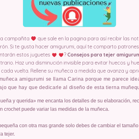
 la campañita
que sale en la pagina para así recibir las no
n. Si te gusta hacer amigurumi, aquí te comparto patrones 
cantarán estos juguetes
?
Consejos para tejer amiguru
rario. Haz una disminución invisible para evitar huecos y hu
 cada vuelta. Rellene su muñeca a medida que avanza y aprie
 muñeca amigurumi se llama Carina porque me parece ideal
ajo que hay que dedicarle al diseño de esta tierna muñequ
queña y querida» me encanta los detalles de su elaboración, re
en crochet puede variar las medidas de la muñeca.
pequeña con otra mas grande solo debes de cambiar el tamaño 
a tejer.