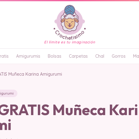
El límite es tu imaginación
atis
Amigurumis
Bolsas
Carpetas
Chal
Gorros
Ma
TIS Muñeca Karina Amigurumi
igurumi
GRATIS Muñeca Kar
mi